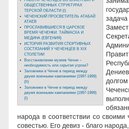
зани
ОБЩЕСТВЕННЫХ СТРУКТУРАХ
госуд
ТЕРСКОЙ ОБЛАСТИ (I)
ЧЕЧЕНСКИЙ ПРОСВЕТИТЕЛЬ АТАБАЙ
задача
АТАЕВ
Замест
ПРОСЛАВИВШИЕСЯ В ЦАРСКОЕ
ВРЕМЯ ЧЕЧЕНКИ. ТАЙМАСХА И
Секрет
МЕДИНА (ЕВГЕНИЯ)
ИСТОРИЯ РАЗВИТИЯ СПОРТИВНЫХ
Админ
СОСТЯЗАНИЙ У ЧЕЧЕНЦЕВ В XIX
Прави
СТОЛЕТИИ
Восстановление музеев Чечни –
Респу
необходимость или скрытая угроза?
Дени
Заложники в Чечне в период между
двумя военными кампаниями (1997-1999)
долг
(II)
Заложники в Чечне в период между
Чечен
двумя военными кампаниями (1997-1999)
вып
(I)
обяза
народа в соответствии со своими
совестью. Его девиз - благо народа,