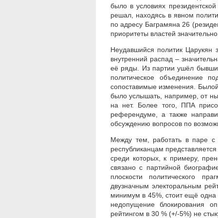
было в условиях президентской
решал, находясь в явном полит
по адресу Баграмяна 26 (резиден
приоритеты властей значительн
Неудавшийся политик Царукян 
внутренний распад – значительн
её ряды. Из партии ушёл бывши
политическое объединение по
сопоставимые изменения. Былой
было услышать, например, от н
на нет. Более того, ППА прис
референдуме, а также направи
обсуждению вопросов по возмож
Между тем, работать в паре с
республиканцам представляется
среди которых, к примеру, пре
связано с партийной биографи
плоскости политического пр
двузначным электоральным рей
минимум в 45%, стоит ещё одна 
недопущение блокирования оп
рейтингом в 30 % (+/-5%) не ст