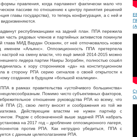
 формы правления, когда парламент фактически мало что
ическом пассиве по отношению к центру принятия решений
Е
ция главы государства), то теперь конфигурация, а с ней и
П
о видоизменяются.
(A
задвинут республиканцами на задний план. ППА пережила
ая часть рядовых членов и партийных активистов покинули
й глава МИД Вардан Осканян, от неё отпочковалось новое
д именем «Альянс». Оппозиционность ППА претерпела
 настрой на смену власти, что ещё зимой 2014-2015 можно
ынешнего лидера партии Наиры Зограбян, полностью сошёл
оединилась к хору сторонников «да» на конституционном
ла в сторону РПА серию сигналов о своей открытости к
ному созданию в будущем «большой коалиции».
 ППА в рамках правительства «устойчивого большинства»
С
 нецелесообразным. Помимо чисто субъективных факторов,
О
небрежительное отношение руководства РПА ко всему, что
ей ППА (2), свою лепту вносят и соображения из той же
агматизма. Действующим властям не нужен партнёр с
тингом. Рядом с обозначенной выше задачей РПА набрать
установка на 2017 год – дробление оппозиционного лагеря,
понентов против РПА. Как нетрудно убедиться, ППА с
ыкуется с данным целеполаганием РПА.