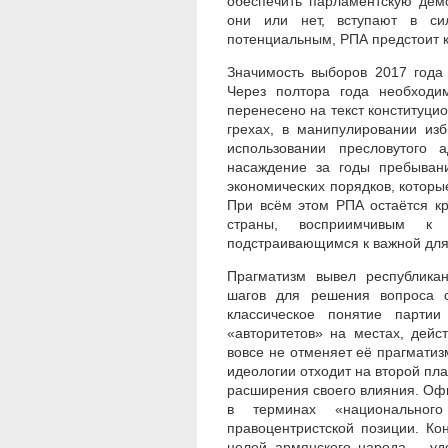
обеспечить парламентскую дем
они или нет, вступают в си
потенциальным, РПА предстоит к
Значимость выборов 2017 года
Через полтора года необходим
перенесено на текст конституци
грехах, в манипулировании из
использовании пресловутого 
насаждение за годы пребывани
экономических порядков, которы
При всём этом РПА остаётся к
страны, восприимчивым к 
подстраивающимся к важной дл
Прагматизм вывел республика
шагов для решения вопроса с
классическое понятие парти
«авторитетов» на местах, дей
вовсе не отменяет её прагмати
идеологии отходит на второй пл
расширения своего влияния. Оф
в терминах «национальног
правоцентристской позиции. К
целей армянского народа – уд