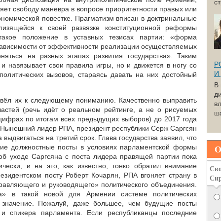
с
ляет свободу маневра в вопросе приоритетности правых или
ономической повестке. Прагматизм вписан в доктринальные
близящейся к своей развязке конституционной реформы
 такое положение в уставных тезисах партии: «форма
 зависимости от эффективности реализации осуществляемых
яться на разных этапах развития государства». Таким
Р
 и навязывает свои правила игры, но и движется в ногу со
И
олитических вызовов, стараясь давать на них достойный
В
д
ивёл их к следующему пониманию. Качественно выправить
вл
астей (речь идёт о реальном рейтинге, а не о рисуемых
ша
ифрах по итогам всех предыдущих выборов) до 2017 года
 Нынешний лидер РПА, президент республики Серж Саргсян
 выдвигаться на третий срок. Глава государства заявил, что
О
шие должностные посты в условиях парламентской формы
об уходе Саргсяна с поста лидера правящей партии пока
ически, и на это, как известно, тонко обратил внимание
Сво
езидентском посту Роберт Кочарян, РПА вгоняет страну в
Си
равляющего и руководящего» политического объединения.
ца» в такой новой для Армении системе политических
 значение. Пожалуй, даже большее, чем будущие посты
 и спикера парламента. Если республиканцы последние