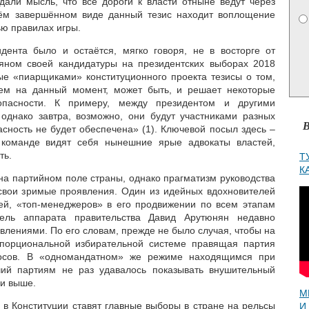
али мысль, что все дороги к власти отныне ведут через
ём завершённом виде данный тезис находит воплощение
ю правилах игры.
дента было и остаётся, мягко говоря, не в восторге от
яном своей кандидатуры на президентских выборах 2018
ые «пиарщиками» конституционного проекта тезисы о том,
ем на данный момент, может быть, и решает некоторые
опасности. К примеру, между президентом и другими
 однако завтра, возможно, они будут участниками разных
В
асность не будет обеспечена» (1). Ключевой посыл здесь –
 команде видят себя нынешние ярые адвокаты властей,
ть.
Т
К
а партийном поле страны, однако прагматизм руководства
свои зримые проявления. Один из идейных вдохновителей
тей, «топ-менеджеров» в его продвижении по всем этапам
итель аппарата правительства Давид Арутюнян недавно
лениями. По его словам, прежде не было случая, чтобы на
порциональной избирательной системе правящая партия
осов. В «одномандатном» же режиме находящимся при
ий партиям не раз удавалось показывать внушительный
 и выше.
М
я в Конституции ставят главные выборы в стране на рельсы
И