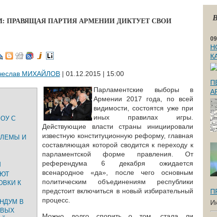
В
М: ПРАВЯЩАЯ ПАРТИЯ АРМЕНИИ ДИКТУЕТ СВОИ
09
Н
К
чеслав МИХАЙЛОВ
| 01.12.2015 | 15:00
П
Парламентские выборы в
А
Армении 2017 года, по всей
видимости, состоятся уже при
иных правилах игры.
ОУ С
Действующие власти страны инициировали
известную конституционную реформу, главная
БЛЕМЫ И
составляющая которой сводится к переходу к
парламентской форме правления. От
референдума 6 декабря ожидается
М
всенародное «да», после чего основным
ЕЮТ
политическим объединениям республики
ОВКИ К
предстоит включиться в новый избирательный
П
процесс.
НДУМ В
И
ОВЫХ
Можно долго спорить о том, стала ли