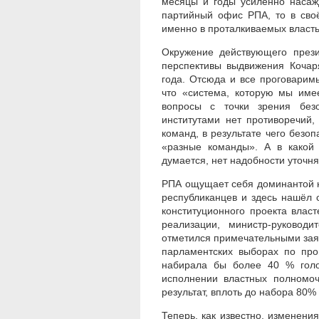
месяцы и годы усиленно насажд
партийный офис РПА, то в сво
именно в проталкиваемых власть
Окружение действующего прези
перспективы выдвижения Кочар
года. Отсюда и все проговарим
что «система, которую мы име
вопросы с точки зрения без
институтами нет противоречий,
команд, в результате чего безоп
«разные команды». А в какой
думается, нет надобности уточня
РПА ощущает себя доминантой н
республиканцев и здесь нашёл 
конституционного проекта влас
реализации, министр-руковод
отметился примечательными заяв
парламентских выборах по про
набирала бы более 40 % гол
исполнении властных полномоч
результат, вплоть до набора 80%
Теперь, как известно, изменени