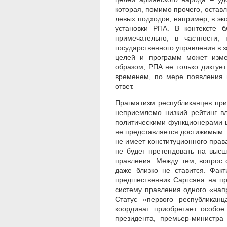
которая, помимо прочего, остав
левых подходов, например, в эк
установки РПА. В контексте 
примечательно, в частности,
государственного управления в
целей и программ может измен
образом, РПА не только диктует
временем, по мере появления п
ответ.
Прагматизм республиканцев пр
неприемлемо низкий рейтинг вл
политическими функционерами ц
не представляется достижимым.
не имеет конституционного права
не будет претендовать на выс
правления. Между тем, вопрос 
даже близко не ставится. Факт
предшественник Саргсяна на пр
систему правления одного «нап
Статус «первого республикан
координат приобретает особое
президента, премьер-министра