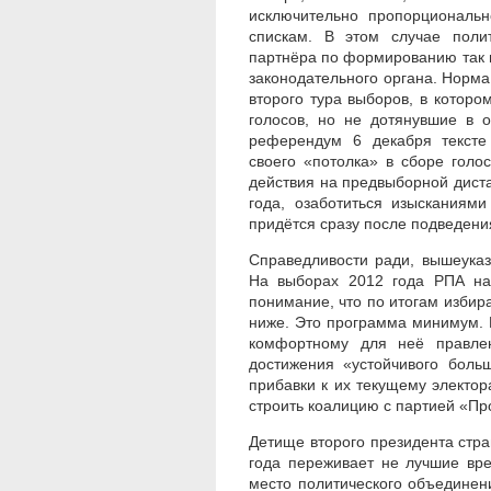
исключительно пропорциональн
спискам. В этом случае полит
партнёра по формированию так 
законодательного органа. Норм
второго тура выборов, в котор
голосов, но не дотянувшие в
референдум 6 декабря тексте
своего «потолка» в сборе голо
действия на предвыборной диста
года, озаботиться изысканиям
придётся сразу после подведени
Справедливости ради, вышеуказ
На выборах 2012 года РПА на
понимание, что по итогам избира
ниже. Это программа минимум. 
комфортному для неё правлен
достижения «устойчивого боль
прибавки к их текущему электор
строить коалицию с партией «П
Детище второго президента стра
года переживает не лучшие вр
место политического объединен