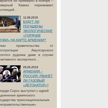
акроется он примерно в ноябре –
еверный Кавказ переживает
астоящий...
11.08.2019
БУДУТ ЛИ
ПОГАШЕНЫ
ЭКОЛОГИЧЕСКИЕ
«ГОРЯЧИЕ
ОЧКИ» НА КАРТЕ АРМЕНИИ?
тказ правительства от
ксплуатации Амулсарского
олотого рудника даже в случае
зитивного экспертного...
05.05.2019
АРМЕНИЯ –
РОССИЯ: РВАНЁТ
ЛИ ГАЗОВЫЙ
«ДЕТОНАТОР»?
жордж Сорос выступил с идеей
одчинения армянского
осударства транснациональным
неправительственным»