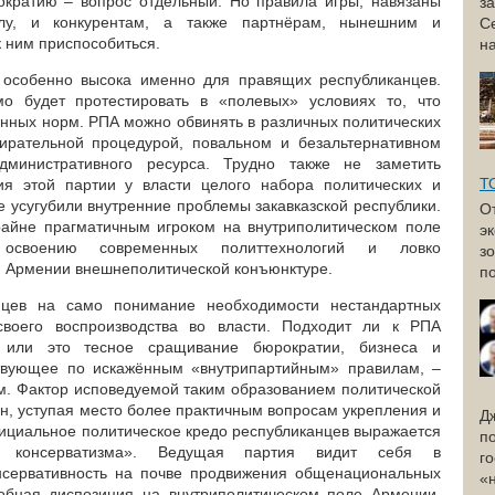
ократию – вопрос отдельный. Но правила игры, навязаны
з
лу, и конкурентам, а также партнёрам, нынешним и
С
 ним приспособиться.
н
 особенно высока именно для правящих республиканцев.
о будет протестировать в «полевых» условиях то, что
онных норм. РПА можно обвинять в различных политических
бирательной процедурой, повальном и безальтернативном
административного ресурса. Трудно также не заметить
Т
я этой партии у власти целого набора политических и
е усугубили внутренние проблемы закавказской республики.
О
райне прагматичным игроком на внутриполитическом поле
э
освоению современных политтехнологий и ловко
з
я Армении внешнеполитической конъюнктуре.
по
нцев на само понимание необходимости нестандартных
воего воспроизводства во власти. Подходит ли к РПА
и или это тесное сращивание бюрократии, бизнеса и
ствующее по искажённым «внутрипартийным» правилам, –
зм. Фактор исповедуемой таким образованием политической
ан, уступая место более практичным вопросам укрепления и
Д
ициальное политическое кредо республиканцев выражается
п
о консерватизма». Ведущая партия видит себя в
г
онсервативность на почве продвижения общенациональных
«
обная диспозиция на внутриполитическом поле Армении,