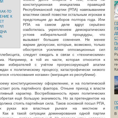
ИЙ
конституционная инициатива правящей
Республиканской партии (РПА) навязыванием
КАК-ТО
властями своей повестки остальным игрокам в
ЕНИЕ К
предстоящие до выборов полтора года. Или
ЕТ
Г
РПА на самом деле вдруг серьёзно
ИЛ
Р
озаботилась укреплением демократических
ОДНА
Д
устоев избирательной процедуры, что
А:
С
вызывает большие сомнения. Не менее
П
жаркие дискуссии, которые, возможно, только
В
обострятся усилиями оппозиционных сил
Р
плебисцита, следует ожидать в связи с «техническими»
м
ма. Например, в той их части, которая относится к
г
вки избирателей с учётом прогрессирующей апатии
Ка
дан к политическому процессу, катастрофически низкого
гося «голосования ногами» (миграция из республики).
воему конституционному оформлению, и на политической
стает роль партийного фактора. Отныне приход к власти
ктивный характер. Востребованность ярких политических
иобретая ещё большую значимость. Но за претендентом на
Г
должна стоять партийная сила. Таков основной посыл РПА,
(
оих руках все властные рычаги на местном и
. Как в такой ситуации доминирования одной партии
В