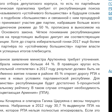
ого отбора депутатского корпуса, то есть по партийным
Г
ическая прагматика требует от республиканцев поиска
Р
называемого «устойчивого большинства» в будущем созыве
Б
а о подобном «большинстве» и связанной с ним процедурой
М
ом принимают участие две партии, набравшие больше всего
 одиночном режиме до 50 %, прописана в выносимом на
 Основного закона. Чёткое понимание республиканцами
сов на предстоящих выборах диктует им соответствующие
нции. Хотя до старта избирательной гонки-2017 ещё более
и партнёра по «устойчивому большинству» партии власти
я успешных итогов плебисцита.
анное заявление министра Арутюняна требует уточнения.
брала немногим больше 44 %. В правящих кругах есть
тельной «пятилетки» в 2017 году результат должен быть не
А
Именно взятие планки в районе 45 % откроет дорогу РПА к
ию в новых условиях парламентской республики. Для
шинства» республиканцам будет достаточно 5-процентной
альному рейтингу. В таком случае отпадает необходимость
роцветающая Армения» (ППА).
ны Кочаряна и олигарха Гагика Царукяна с весны текущего
емена. Набранные в 2012 году 30,7 % выдвинули ППА на
ия, которое РПА нельзя полностью игнорировать. Если это