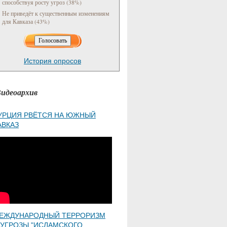
способствуя росту угроз (38%)
Не приведёт к существенным изменениям
для Кавказа (43%)
История опросов
идеоархив
УРЦИЯ РВЁТСЯ НА ЮЖНЫЙ
АВКАЗ
ЕЖДУНАРОДНЫЙ ТЕРРОРИЗМ
 УГРОЗЫ "ИСЛАМСКОГО