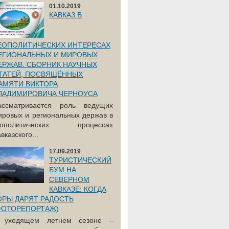
01.10.2019
КАВКАЗ В
ЕОПОЛИТИЧЕСКИХ ИНТЕРЕСАХ
ЕГИОНАЛЬНЫХ И МИРОВЫХ
ЕРЖАВ. СБОРНИК НАУЧНЫХ
ТАТЕЙ, ПОСВЯЩЁННЫХ
АМЯТИ ВИКТОРА
ЛАДИМИРОВИЧА ЧЕРНОУСА
ассматривается роль ведущих
ировых и региональных держав в
еополитических процессах
вказского...
17.09.2019
ТУРИСТИЧЕСКИЙ
БУМ НА
СЕВЕРНОМ
КАВКАЗЕ: КОГДА
ОРЫ ДАРЯТ РАДОСТЬ
ФОТОРЕПОРТАЖ)
 уходящем летнем сезоне –