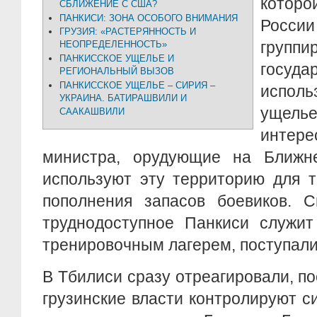
котор
СБЛИЖЕНИЕ С США?
ПАНКИСИ: ЗОНА ОСОБОГО ВНИМАНИЯ
Росси
ГРУЗИЯ: «РАСТЕРЯННОСТЬ И
групп
НЕОПРЕДЕЛЕННОСТЬ»
ПАНКИССКОЕ УЩЕЛЬЕ И
госу
РЕГИОНАЛЬНЫЙ ВЫЗОВ
ПАНКИССКОЕ УЩЕЛЬЕ – СИРИЯ –
испол
УКРАИНА. БАТИРАШВИЛИ И
ущель
СААКАШВИЛИ
интер
министра, орудующие на Ближн
используют эту территорию для т
пополнения запасов боевиков. С
труднодоступное Панкиси служит
тренировочным лагерем, поступали
В Тбилиси сразу отреагировали, по
грузинские власти контролируют си