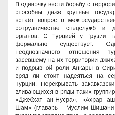
В одиночку вести борьбу с террори
способны даже крупные государ
встаёт вопрос о межгосударстве
сотрудничестве спецслужб и д
органов. С Турцией у Грузии та
формально существует. О
неоднозначного отношения т
засевшему на их территории джих
и подрывной роли Анкары в Сири
вряд ли стоит надеяться на с
Турции. Перекрывать закавказски
вливающихся в ряды таких группиро
«Джебхат ан-Нусра», «Ахрар а
Шам» (главарь – Муслим Шишани [