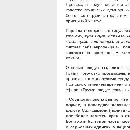
Происходит приучение детей с 
качество грузинских кулинарны
блогер, хотя грузины горды тем, 
приличный хинкали.
В целом, повторюсь, что
грузины
кто они, куда идут, для чего 
кавказцами, или только грузи
считает себя европейцами, бол
кавказцы одновременно. Но
что
грузин.
Отдельно следует выделить возра
Грузии поголовно прозападны, 
проникают в молодежную среду, 
Поэтому, с течением времени и 
сфере в Грузии следует ожидат
- Создается впечатление, чт
случае, в последнее десятил
власти Саакашвили (политика
все более заметен крен в с
Если хотя бы пятая часть насе
о серьезных сдвигах в нацио