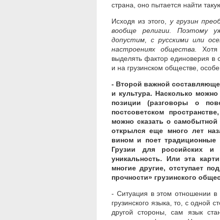
страна, оно пытается найти таку
Исходя из этого,
у грузин прео
вообще религии. Поэтому у
допустим, с русскими или ос
настроениях общества.
Хотя 
выделять фактор единоверия в с
и на грузинском обществе, осо
- Второй важной составляюще
и культура. Насколько можно
позиции (разговоры о пов
постсоветском пространстве
можно сказать о самобытной 
открылся еще много лет наз
вином и поет традиционные 
Грузии для российских и 
уникальность. Или эта карти
многие другие, отступает по
прочности» грузинского обще
- Ситуация в этом отношении в 
грузинского языка, то, с одной с
другой стороны, сам язык ста