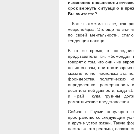
изменение внешнеполитическо
срок вернуть ситуацию в пре
Вы считаете?
- Как я отметил выше, как ра
«европейцы». Это еще не значит,
по своей ментальности, стил
тенденция налицо.
В то же время, в последние
представители т.н. «бомонда»
говорят о том, что они - не евр
по их словам, они противореча
сказать точно, насколько эта 
фрондерства, политических 
определенная растерянность с
десятилетней давности, когда «
и «рай», куда грузины долж
романтические представления.
Сейчас в Грузии популярен т
пространство со следующим усл
и другие устои жизни. Такую фо
насколько это реально, сложно с