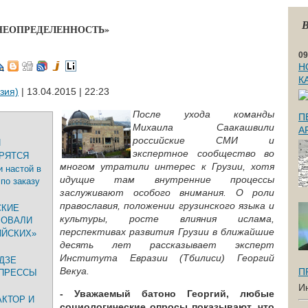
В
 НЕОПРЕДЕЛЕННОСТЬ»
09
Н
К
зия)
| 13.04.2015 | 22:23
После ухода команды
П
Михаила Саакашвили
А
российские СМИ и
И
экспертное сообщество во
ОРЯТСЯ
многом утратили интерес к Грузии, хотя
и настой в
идущие там внутренние процессы
по заказу
заслуживают особого внимания. О роли
православия, положении грузинского языка и
СКИЕ
культуры, росте влияния ислама,
ВОВАЛИ
перспективах развития Грузии в ближайшие
ИЙСКИХ»
десять лет рассказывает эксперт
Института Евразии (Тбилиси) Георгий
ДЗЕ
Векуа.
П
 ПРЕССЫ
И
- Уважаемый батоно Георгий, любые
АКТОР И
социологические опросы показывают, что