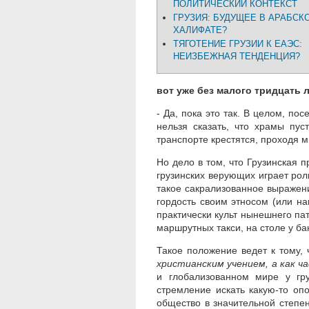
ПОЛИТИЧЕСКИЙ КОНТЕКСТ
ГРУЗИЯ: БУДУЩЕЕ В АРАБСК
ХАЛИФАТЕ?
ТЯГОТЕНИЕ ГРУЗИИ К ЕАЭС:
НЕИЗБЕЖНАЯ ТЕНДЕНЦИЯ?
вот уже без малого тридцать 
- Да, пока это так. В целом, по
нельзя сказать, что храмы пу
транспорте крестятся, проходя м
Но дело в том, что Грузинская 
грузинских верующих играет роль
такое сакрализованное выражен
гордость своим этносом (или нац
практически культ нынешнего пат
маршрутных такси, на столе у бан
Такое положение ведет к тому,
христианским учением, а как ч
и глобализованном мире у гру
стремление искать какую-то оп
общество в значительной степе