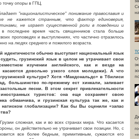
з
ю точку опоры в ГПЦ.
С
н
бладает "националистическое" понимание православия и
же не кажется странным, что фактор единоверия,
етинами, не играет существенной роли в поведении и
в последнее время часть священников стала больше
воих проповедях и выступлениях, что частично отразилось
бенно на людях среднего и пожилого возраста.
Т
й идентичности обычно выступает национальный язык
О
 судить, грузинский язык в целом не утрачивает свои
э
семестном изучении английского, как и везде на
з
, касаются довольно узкого слоя молодежи). А что
по
грузинской культуре? Хотя «Макдональдс» в Тбилиси
ад, большинство по-прежнему ест хинкали, запивает
застольные песни. В этом секрет привлекательности
иностранных туристов: она еще сохраняет свою
нка обманчива, и грузинская культура так же, как и
д натиском глобализации? Как бы Вы оценили «запас
ства?
Д
Грузии сложная, как и во всех странах мира. Что касается
п
тороны, он действительно не утрачивает свои позиции. Но, с
г
новится все более бедным, примитивным, сужаются его
«