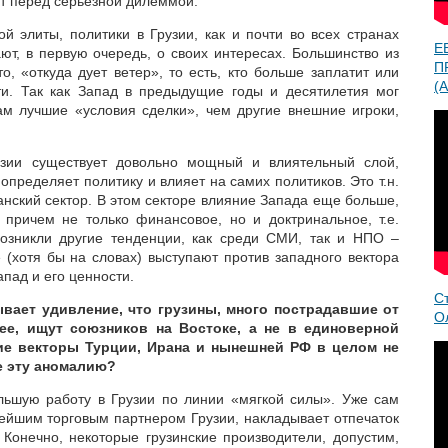
ит перед серьезной дилеммой.
ой элиты, политики в Грузии, как и почти во всех странах
Е
ют, в первую очередь, о своих интересах. Большинство из
П
о, «откуда дует ветер», то есть, кто больше заплатит или
(A
ти. Так как Запад в предыдущие годы и десятилетия мог
ам лучшие «условия сделки», чем другие внешние игроки,
узии существует довольно мощный и влиятельный слой,
определяет политику и влияет на самих политиков. Это т.н.
нский сектор. В этом секторе влияние Запада еще больше,
 причем не только финансовое, но и доктринальное, т.е.
возникли другие тенденции, как среди СМИ, так и НПО –
 (хотя бы на словах) выступают против западного вектора
 Запад и его ценности.
С
ывает удивление, что грузины, много пострадавшие от
О
рее, ищут союзников на Востоке, а не в единоверной
кие векторы Турции, Ирана и нынешней РФ в целом не
е эту аномалию?
льшую работу в Грузии по линии «мягкой силы». Уже сам
нейшим торговым партнером Грузии, накладывает отпечаток
Конечно, некоторые грузинские производители, допустим,