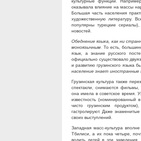
культурные функции. Наприме
оказывала влияние на массы нар
Большая часть населения практ
художественную литературу. Вс
популярны турецкие сериалы),
новостей.
Обеднение языка, как ни стран
моноязычным
. То есть, больши
язык, а знание русского посте
официально существовало двуязы
и развитию грузинского языка б
население знает иностранные 
Грузинская культура также пере
спектакли, снимаются фильмы, 
она имела в советское время. 
известность (номинированный 
чисто грузинским продуктом)
гастролируют. Даже знаменитые
своих выступлений.
Западная масс-культура вполне
Тбилиси, а их пока четыре, по
водить детей в эти заведения,