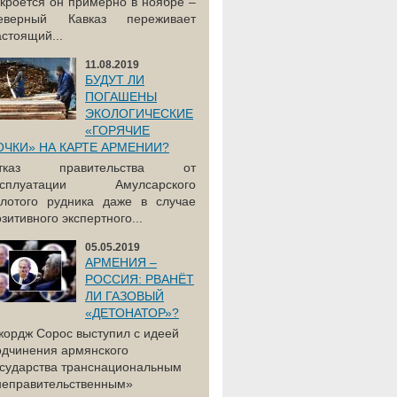
акроется он примерно в ноябре –
еверный Кавказ переживает
астоящий...
11.08.2019
БУДУТ ЛИ
ПОГАШЕНЫ
ЭКОЛОГИЧЕСКИЕ
«ГОРЯЧИЕ
ОЧКИ» НА КАРТЕ АРМЕНИИ?
тказ правительства от
ксплуатации Амулсарского
олотого рудника даже в случае
зитивного экспертного...
05.05.2019
АРМЕНИЯ –
РОССИЯ: РВАНЁТ
ЛИ ГАЗОВЫЙ
«ДЕТОНАТОР»?
жордж Сорос выступил с идеей
одчинения армянского
осударства транснациональным
неправительственным»