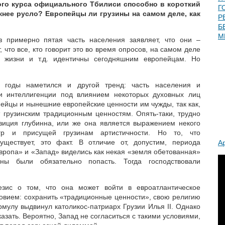
го курса официального Тбилиси способно в короткий
Г
жнее русло? Европейцы ли грузины на самом деле, как
Р
Б
М
з примерно пятая часть населения заявляет, что они –
 что все, кто говорит это во время опросов, на самом деле
ю жизни и т.д. идентичны сегодняшним европейцам. Но
 годы наметился и другой тренд: часть населения и
 и интеллигенции под влиянием некоторых духовных лиц
опейцы и нынешние европейские ценности им чужды, так как,
т грузинским традиционным ценностям. Опять-таки, трудно
позиция глубинна, или же она является выражением некого
игр и присущей грузинам артистичности. Но то, что
уществует, это факт. В отличие от, допустим, периода
А
Европа» и «Запад» виделись как некая «земля обетованная»
ны были обязательно попасть. Тогда господствовали
езис о том, что она может войти в евроатлантическое
овием: сохранить «традиционные ценности», свою религию
рмулу выдвинул католикос-патриарх Грузии Илья II. Однако
казать. Вероятно, Запад не согласиться с такими условиями,