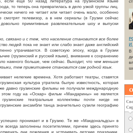
р, если еще 50 назад литература на грузинском языке
с
ода, то теперь она превратилась в дело узкой группы лиц.
ически ничего не читает или читает очень мало, особенно
е смотрят телевизор, а в нем сериалы (в Грузии сейчас
 довольно примитивные развлекательные шоу и выпуски
Р
но, связано и с тем, что население становится все более
И
нство людей пока не знает или слабо знает даже английский
пенно утрачивается. В советскую эпоху, когда в Грузии
В
чие (грузинский и русский языки), внимание к сохранению
д
ыло намного больше, чем сейчас. Выходит, что
чем меньше
вл
языки, тем примитивнее становится сам родной язык.
ша
живает нелегкие времена. Хотя работают театры, ставятся
грузинская культура утратила былую известность, которая
Уже давно грузинские фильмы не получали международную
О
в этом году на «Оскар» фильм «Мандарины» не является
, грузинские театральные коллективы почти нигде не
Сво
 грузинские ансамбли танца значительно сузили географию
Си
 успешно проникает и в Грузию. Те же «Макдональдсы» в
чти всегда заполнены посетителями, причем здесь принято
 отмечать дни рождения и устраивать детские праздники.