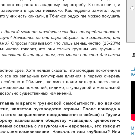
раннего возраста к западному ширпотребу. К сожалению, и
х заведений в целом невысоко. Как недавно заметил один
что у них есть хинкали, в Тбилиси редко где можно покушать
 в данный момент находятся как бы в неопределенности:
живут? Являются ли они европейцами, или азиатами, или
нами?
Опросы показывают, что лишь меньшинство (15-20%)
ьшинство говорит, что они только грузины или грузины и
В
 означает быть грузином, все менее понятно для самих
Т
стной срез. Хотя нельзя сказать, что молодые поколения в
К
но все же западные культурные влияния в первую очередь
особенно в Тбилиси, где живет почти четверть населения.
замещением поколений, видимо, в культурной и ментальной
ь довольно существенных изменений.
о главным врагом грузинской самобытности, во всяком
етие, является руководство страны. После прихода к
 в этом направлении продолжается и сейчас) в Грузии
торону навязывания обществу «западных ценностей».
ления согласна с лозунгом «я – европеец», это говорит
М
нальном самосознании. Насколько они глубинны? Или
И