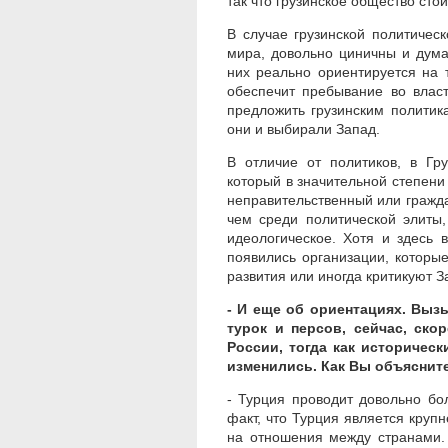
так что грузинское общество сто
В случае грузинской политическ
мира, довольно циничны и дума
них реально ориентируется на т
обеспечит пребывание во влас
предложить грузинским политик
они и выбирали Запад.
В отличие от политиков, в Гр
который в значительной степени 
неправительственный или гражда
чем среди политической элиты,
идеологическое. Хотя и здесь 
появились организации, которые
развития или иногда критикуют
- И еще об ориентациях. Выз
турок и персов, сейчас, ско
России, тогда как историчес
изменились. Как Вы объяснит
- Турция проводит довольно бо
факт, что Турция является круп
на отношения между странами. 