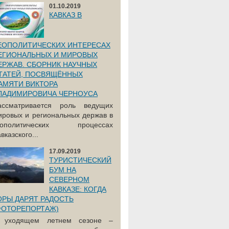
01.10.2019
КАВКАЗ В
ЕОПОЛИТИЧЕСКИХ ИНТЕРЕСАХ
ЕГИОНАЛЬНЫХ И МИРОВЫХ
ЕРЖАВ. СБОРНИК НАУЧНЫХ
ТАТЕЙ, ПОСВЯЩЁННЫХ
АМЯТИ ВИКТОРА
ЛАДИМИРОВИЧА ЧЕРНОУСА
ассматривается роль ведущих
ировых и региональных держав в
еополитических процессах
вказского...
17.09.2019
ТУРИСТИЧЕСКИЙ
БУМ НА
СЕВЕРНОМ
КАВКАЗЕ: КОГДА
ОРЫ ДАРЯТ РАДОСТЬ
ФОТОРЕПОРТАЖ)
 уходящем летнем сезоне –