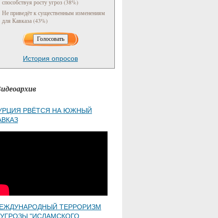
способствуя росту угроз (38%)
Не приведёт к существенным изменениям
для Кавказа (43%)
История опросов
идеоархив
УРЦИЯ РВЁТСЯ НА ЮЖНЫЙ
АВКАЗ
ЕЖДУНАРОДНЫЙ ТЕРРОРИЗМ
 УГРОЗЫ "ИСЛАМСКОГО