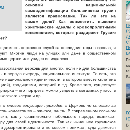
основой национальной
ОМ
самоидентификации большинства грузин
является православие. Так ли это на
самом деле? Как совместить высокие
Г
христианские идеалы с кровопролитными
Р
конфликтами, которые раздирают Грузию
Д
лет?
С
сещаемость церковных служб за последние годы возросла, и
П
стуют. Многие люди на улицах или даже в общественном
В
имо церкви или увидев ее издалека.
Р
м
православная церковь для многих, если не для большинства
г
, в первую очередь, национального института. То есть, это
Ка
ие национальной идентичности, в котором вместе сплетена
ией), традициями, историей и т.д. Кроме того, существует
риарха – его портреты можно увидеть в магазинах у касс, в
ковского клерка и пр.
 что
многие верующие приходят в Церковь не столько за
асть коллектива – этноса, нации.
В современном сложном
Г
зин, как у сравнительно небольшого народа, возникает
(
ору для своей идентичности. Так как нынешнее грузинское
В
ни дезориентировано и не совсем понимает, куда движется