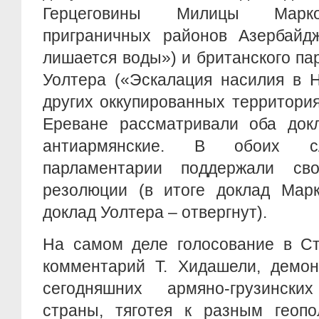
Герцеговины Милицы Марко
приграничных районов Азербайд
лишается воды») и британского п
Уолтера («Эскалация насилия в 
других оккупированных территори
Ереване рассматривали оба докл
антиармянские. В обоих сл
парламентарии поддержали св
резолюции (в итоге доклад Марк
доклад Уолтера – отвергнут).
На самом деле голосование в Ст
комментарий Т. Хидашели, демон
сегодняшних армяно-грузинск
страны, тяготея к разным геопо