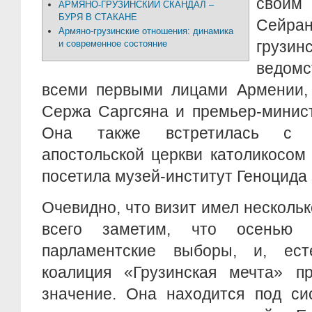
своим 
АРМЯНО-ГРУЗИНСКИЙ СКАНДАЛ –
БУРЯ В СТАКАНЕ
Сейран
Армяно-грузинские отношения: динамика
грузи
и современное состояние
ведомс
всеми первыми лицами Армении, 
Сержа Саргсяна и премьер-минис
Она также встретилась с г
апостольской церкви католикосом
посетила музей-институт Геноцида
Очевидно, что визит имел несколь
всего заметим, что осенью 
парламентские выборы, и, ест
коалиция «Грузинская мечта» п
значение. Она находится под си