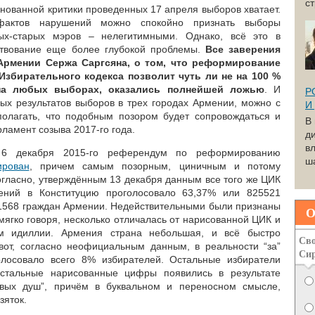
с
нованной критики проведенных 17 апреля выборов хватает.
фактов нарушений можно спокойно признать выборы
ых-старых мэров
–
нелегитимными. Однако, всё это в
твование еще более глубокой проблемы.
Все заверения
Армении Сержа Саргсяна, о том, что реформирование
Избирательного кодекса позволит чуть ли не на 100 %
на любых выборах, оказались полнейшей ложью
. И
Р
ных результатов выборов в трех городах Армении, можно с
И
полагать, что подобным позором будет сопровождаться и
В
ламент созыва 2017-го года.
д
вл
 6 декабря 2015-го референдум по реформированию
ша
рован
, причем самым позорным, циничным и потому
огласно, утверждённым 13 декабря данным все того же ЦИК
нений в Конституцию проголосовало 63,37% или 825521
421568 граждан Армении. Недействительными были признаны
О
мягко говоря, несколько отличалась от нарисованной ЦИК и
ом идиллии. Армения страна небольшая, и всё быстро
Сво
от, с
огласно неофициальным данным,
в реальности “за”
Си
лосовало всего 8% избирателей. Остальные избиратели
остальные нарисованные цифры появились в результате
твых душ”, причём в буквальном и переносном смысле,
зяток.