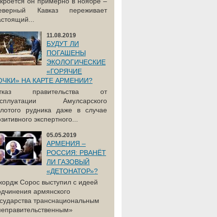
акроется он примерно в ноябре –
еверный Кавказ переживает
астоящий...
11.08.2019
БУДУТ ЛИ
ПОГАШЕНЫ
ЭКОЛОГИЧЕСКИЕ
«ГОРЯЧИЕ
ОЧКИ» НА КАРТЕ АРМЕНИИ?
тказ правительства от
ксплуатации Амулсарского
олотого рудника даже в случае
зитивного экспертного...
05.05.2019
АРМЕНИЯ –
РОССИЯ: РВАНЁТ
ЛИ ГАЗОВЫЙ
«ДЕТОНАТОР»?
жордж Сорос выступил с идеей
одчинения армянского
осударства транснациональным
неправительственным»