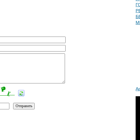
Г
Р
Б
М
А