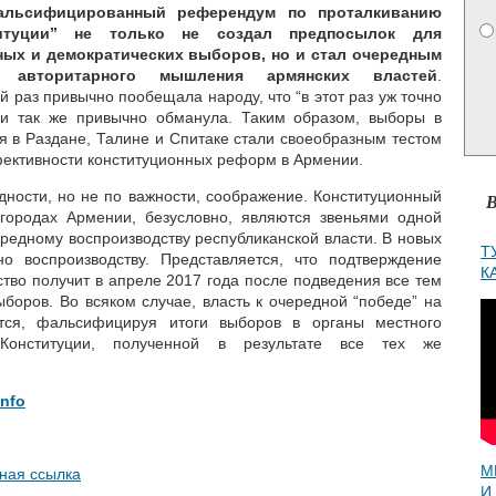
альсифицированный референдум по проталкиванию
титуции” не только не создал предпосылок для
ных и демократических выборов, но и стал очередным
и авторитарного мышления армянских властей
.
 раз привычно пообещала народу, что “в этот раз уж точно
 и так же привычно обманула. Таким образом, выборы в
я в Раздане, Талине и Спитаке стали своеобразным тестом
фективности конституционных реформ в Армении.
дности, но не по важности, соображение. Конституционный
В
ородах Армении, безусловно, являются звеньями одной
ередному воспроизводству республиканской власти. В новых
Т
но воспроизводству. Представляется, что подтверждение
К
тво получит в апреле 2017 года после подведения все тем
боров. Во всяком случае, власть к очередной “победе” на
ится, фальсифицируя итоги выборов в органы местного
Конституции, полученной в результате все тех же
info
М
ная ссылка
И