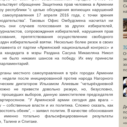
з
етельствует обращение Защитника прав человека в Армении
С
уру республики “с целью обсуждения вопиющих нарушений
н
 самоуправления 17 апреля 2016 года, с точки зрения
онодательства”. Таковых Офис Омбудсмена насчитал ни
сь они случаев голосования за других избирателей,
журналистов, сопровождения избирателей, нарушения прав
ования, препятствования осуществлению свободного
здач избирательной взятки. Несколько более резок в своих
Т
рламента от партии «Армянский национальный конгресс» и
ба кандидата в мэры Раздана Сасуна Микаеляна Никол
О
 не было никаких шансов на победу. Их ему принесли
э
 парламентарий.
з
по
органы местного самоуправления в трёх городах Армении
е недели после инициированной против народа Нагорного
ическим диктатором Ильхамом Алиевым “четырёхдневной
ожно не привести довольно резкую, но, безусловно,
у прошедших выборов, данную заместителем председателя
артиросяном. “У Армянской армии сегодня два врага –
 – собственные власти и их политика. Сложно сказать, как
Д
востоять обеим”,
–
заявил политик. В качестве обоснования
п
 именно тотально фальсифицированные результаты
г
, Талине и Спитаке.
«