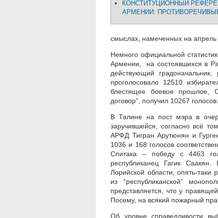
КОНСТИТУЦИОННЫЙ РЕФЕРЕ
АРМЕНИИ: ПРОТИВОРЕЧИВЫ
смыслах, намеченных на апрель 
Немного официальной статистик
Армении, на состоявшихся в Ра
действующий градоначальник, 
проголосовало 12510 избирате
блестящее боевое прошлое, С
договор”, получил 10267 голосов
В Талине на пост мэра в очер
заручившейся, согласно всё то
АРФД Тигран Арутюнян и Гурге
1036 и 168 голосов соответстве
Спитака – победу с 4463 го
республиканец Гагик Саакян. 
Лорийской области, опять-таки 
из “республиканской” монопо
представляется, что у правящей
Посему, на всякий пожарный пра
Об уровне справедливости вы