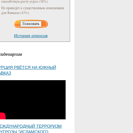
способствуя росту угроз (38%)
Не приведёт к существенным изменениям
для Кавказа (43%)
История опросов
идеоархив
УРЦИЯ РВЁТСЯ НА ЮЖНЫЙ
АВКАЗ
ЕЖДУНАРОДНЫЙ ТЕРРОРИЗМ
 УГРОЗЫ "ИСЛАМСКОГО