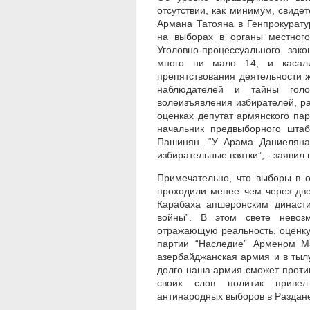
отсутствии, как минимум, свид
Армана Татояна в Генпрокурат
на выборах в органы местного
Уголовно-процессуального зак
много ни мало 14, и касали
препятствования деятельности 
наблюдателей и тайны голос
волеизъявления избирателей, ра
оценках депутат армянского па
начальник предвыборного шта
Пашинян. “У Арама Даниеляна
избирательные взятки”, - заявил
Примечательно, что выборы в 
проходили менее чем через дв
Карабаха апшеронским династ
войны”. В этом свете невозм
отражающую реальность, оценк
партии “Наследие” Арменом М
азербайджанская армия и в тылу
долго наша армия сможет проти
своих слов политик привел
антинародных выборов в Раздане