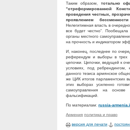
Таким образом,
тотально сф
“отреформированной Конс
проведения честных, прозрач
проявлением бессменност
Нелегитимная власть в очередной
все будет честно”. Пообещала
органы местного самоуправлени
на прочность и индикатором эф
И, наконец, последнее по очере
референдум и выборы в трех г
цепочки. Цепочки, ведущей к оч
условиях, под ребрендингом, 
данного тезиса армянское общес
же ЦИК итогов парламентских вы
этих выборах усиленно готов
самоуправления на основе 
фальсификаций.
По материалам:
russia-armenia.
Армения
политика и право
версия для печати
постоян