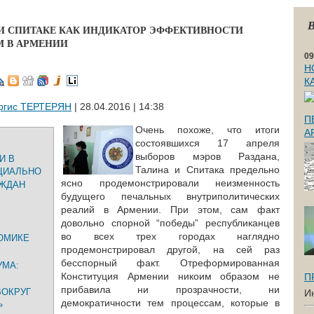
В
 И СПИТАКЕ КАК ИНДИКАТОР ЭФФЕКТИВНОСТИ
 В АРМЕНИИ
09
Н
К
ргис ТЕРТЕРЯН
| 28.04.2016 | 14:38
П
Очень похоже, что итоги
А
состоявшихся 17 апреля
выборов мэров Раздана,
И В
Талина и Спитака предельно
ЦИАЛЬНО
ясно продемонстрировали неизменность
АЖДАН
будущего печальных внутриполитических
реалий в Армении. При этом, сам факт
довольно спорной “победы” республиканцев
во всех трех городах наглядно
ОМИКЕ
продемонстрировал другой, на сей раз
бесспорный факт. Отреформированная
УМА:
Конституция Армении никоим образом не
П
прибавила ни прозрачности, ни
ВОКРУГ
И
демократичности тем процессам, которые в
»