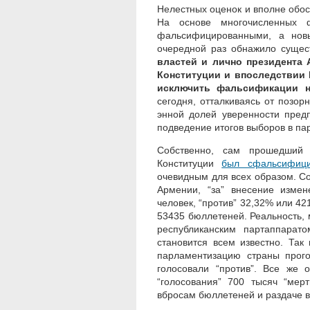
Нелестных оценок и вполне обос
На основе многочисленных 
фальсифицированными, а нов
очередной раз обнажило сущес
властей и лично президента 
Конституции и впоследствии 
исключить фальсификации 
сегодня, отталкиваясь от позор
энной долей уверенности пред
подведение итогов выборов в пар
Собственно, сам прошедший
Конституции
был сфальсифици
очевидным для всех образом. С
Армении, “за” внесение изме
человек, “против” 32,32% или 
53435 бюллетеней. Реальность, 
республиканским партаппарат
становится всем известно. Так в
парламентизацию страны прого
голосовали “против”. Все же 
“голосования” 700 тысяч “мер
вбросам бюллетеней и раздаче в