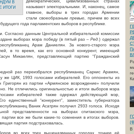
демократических, цивилизованных странах
НДУМ В
называют электоральными. И, наконец, самое
Е ИТОГИ
главное, выборы в трех городах Армении
стали своеобразным
превью
, причем во всех
будущего года парламентских выборов в республике.
Г
Р
и. Согласно данным Центральной избирательной комиссии
Д
здане выборах мэра победу (в пятый раз –
Ред.
) одержал
С
республиканец Арам Даниелян. За нового-старого мэра
П
лей, в то время, как его основной конкурент, имеющий
В
асун Микаелян, представляющий партию “Гражданский
Р
.
м
едной раз переизбрался республиканец Саркис Арамян,
г
му же ЦИК, 1993 голосами избирателей. Его оппоненты из
Ка
н Григорян из партии «Армянское возрождение» получили
нно. Не отличились оригинальностью и итоги выборов мэра
лосами избирателей также одержал действующий мэр,
Его единственный “конкурент”, заместитель губернатора
республиканец Ваник Асатрян получил 2933 голоса. Исходя
льной представленности на выборах спитакского мэра,
Г
 партии все же были какие-то сомнения в итогах выборов.
(
вящая партия подстраховалась.
В
боров во всех трех вышеназванных городах, точнее её