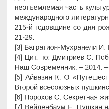
неотъемлемая часть культу
международного литературн
215-й годовщине со дня рож
21-29.
[3] Багратион-Мухранели И.
[4] Цит. по: Дмитриев С. По
Наш Современник. – 2014. –
[5] Айвазян К. О «Путешес
Второй всесоюзных пушкинск
[6] Порохов С. Секретная жиз
[7] Вейденбаум Е. Пушкин н