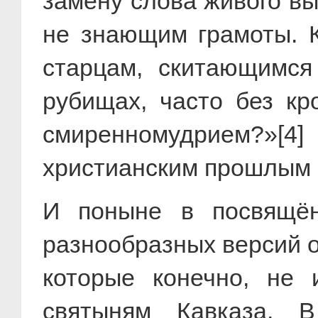
замену слова живого в
не знающим грамоты. К
старцам, скитающимся
рубищах, часто без к
смиренномудрием?»[4
христианским прошлым К
И поныне в посвящён
разнообразных версий 
которые конечно, не 
святыням Кавказа. 