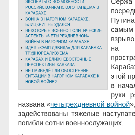
Серж
ЭКСПЕРТЫ О ВОЗМОЖНОСТИ
РОССИЙСКО-ИРАНСКОГО ТАНДЕМА В
посред
КАРАБАХЕ
Путина
ВОЙНА В НАГОРНОМ КАРАБАХЕ.
БЛИЦКРИГ НЕ УДАЛСЯ
сам
НЕКОТОРЫЕ ВОЕННО-ПОЛИТИЧЕСКИЕ
АСПЕКТЫ «ЧЕТЫРЕХДНЕВНОЙ»
взрыво
ВОЙНЫ В НАГОРНОМ КАРАБАХЕ
на п
ИДЕЯ «КЭМП-ДЭВИДА» ДЛЯ КАРАБАХА
ТРУДНОРЕАЛИЗУЕМА
прост
КАРАБАХ И БЛИЖНЕВОСТОЧНЫЕ
ПЕРСПЕКТИВЫ КАВКАЗА
Караб
НЕ ПРИВЕДЁТ ЛИ ОБОСТРЕНИЕ
этой п
СИТУАЦИИ В НАГОРНОМ КАРАБАХЕ К
НОВОЙ ВОЙНЕ?
в нача
руки р
названа «
четырехдневной войной
»
задействованы тяжелые наступат
погибли сотни военнослужащих.