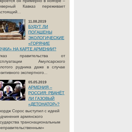
акроется он примерно в ноябре –
еверный Кавказ переживает
астоящий...
11.08.2019
БУДУТ ЛИ
ПОГАШЕНЫ
ЭКОЛОГИЧЕСКИЕ
«ГОРЯЧИЕ
ОЧКИ» НА КАРТЕ АРМЕНИИ?
тказ правительства от
ксплуатации Амулсарского
олотого рудника даже в случае
зитивного экспертного...
05.05.2019
АРМЕНИЯ –
РОССИЯ: РВАНЁТ
ЛИ ГАЗОВЫЙ
«ДЕТОНАТОР»?
жордж Сорос выступил с идеей
одчинения армянского
осударства транснациональным
неправительственным»