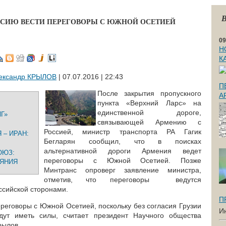
В
ОССИЮ ВЕСТИ ПЕРЕГОВОРЫ С ЮЖНОЙ ОСЕТИЕЙ
09
Н
К
ександр КРЫЛОВ
| 07.07.2016 | 22:43
П
После закрытия пропускного
А
пункта «Верхний Ларс» на
единственной дороге,
Г»
связывающей Армению с
Россией, министр транспорта РА Гагик
– ИРАН:
Бегларян сообщил, что в поисках
альтернативной дороги Армения ведет
ОЮЗ:
переговоры с Южной Осетией. Позже
ИЯНИЯ
Минтранс опроверг заявление министра,
отметив, что переговоры ведутся
ссийской сторонами.
П
реговоры с Южной Осетией, поскольку без согласия Грузии
И
дут иметь силы, считает президент Научного общества
рылов.