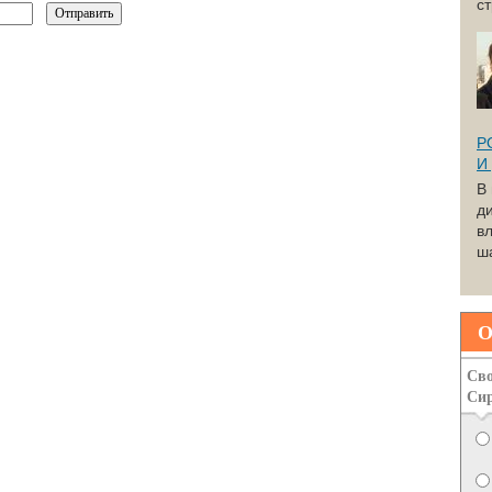
с
Р
И
В
д
вл
ша
О
Сво
Си