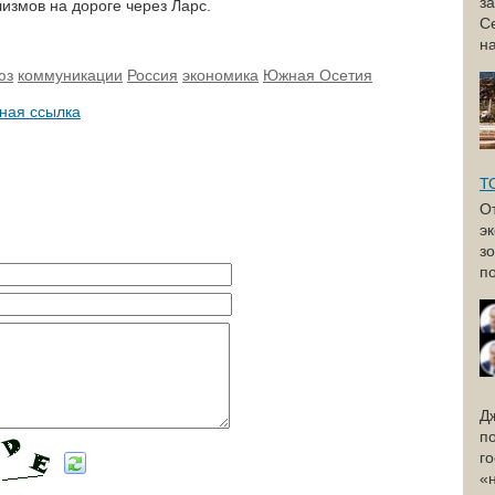
з
измов на дороге через Ларс.
С
н
юз
коммуникации
Россия
экономика
Южная Осетия
ная ссылка
Т
О
э
з
по
Д
п
г
«