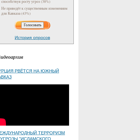
способствуя росту угроз (38%)
Не приведёт к существенным изменениям
для Кавказа (43%)
История опросов
идеоархив
УРЦИЯ РВЁТСЯ НА ЮЖНЫЙ
АВКАЗ
ЕЖДУНАРОДНЫЙ ТЕРРОРИЗМ
 УГРОЗЫ "ИСЛАМСКОГО