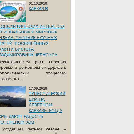
01.10.2019
КАВКАЗ В
ЕОПОЛИТИЧЕСКИХ ИНТЕРЕСАХ
ЕГИОНАЛЬНЫХ И МИРОВЫХ
ЕРЖАВ. СБОРНИК НАУЧНЫХ
ТАТЕЙ, ПОСВЯЩЁННЫХ
АМЯТИ ВИКТОРА
ЛАДИМИРОВИЧА ЧЕРНОУСА
ассматривается роль ведущих
ировых и региональных держав в
еополитических процессах
вказского...
17.09.2019
ТУРИСТИЧЕСКИЙ
БУМ НА
СЕВЕРНОМ
КАВКАЗЕ: КОГДА
ОРЫ ДАРЯТ РАДОСТЬ
ФОТОРЕПОРТАЖ)
 уходящем летнем сезоне –