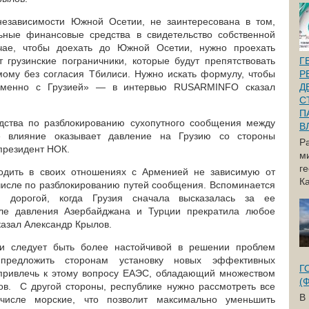
 независимости Южной Осетии, не заинтересована в том,
ьные финансовые средства в свидетельство собственной
чае, чтобы доехать до Южной Осетии, нужно проехать
т грузинские пограничники, которые будут препятствовать
Г
ому без согласия Тбилиси. Нужно искать формулу, чтобы
Р
именно с Грузией» — в интервью RUSARMINFO сказал
Д
С
П
одства по разблокированию сухопутного сообщения между
В
 влияние оказывает давление на Грузию со стороны
Р
президент НОК.
м
г
одить в своих отношениях с Арменией не зависимую от
Ка
 числе по разблокированию путей сообщения. Вспоминается
й дорогой, когда Грузия сначала высказалась за ее
сле давления Азербайджана и Турции прекратила любое
казал Александр Крылов.
 следует быть более настойчивой в решении проблем
предложить сторонам установку новых эффективных
Г
 привлечь к этому вопросу ЕАЭС, обладающий множеством
(
ов. С другой стороны, республике нужно рассмотреть все
В
числе морские, что позволит максимально уменьшить