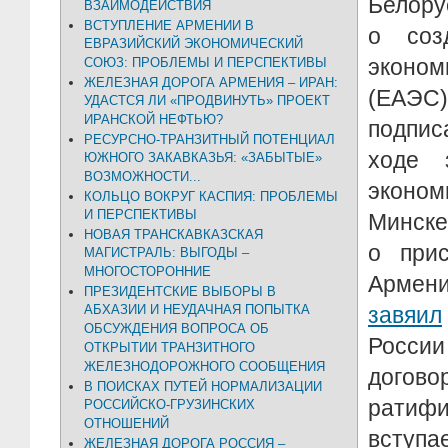
Белору
ВЗАИМОДЕЙСТВИЯ
ВСТУПЛЕНИЕ АРМЕНИИ В
о соз
ЕВРАЗИЙСКИЙ ЭКОНОМИЧЕСКИЙ
эконо
СОЮЗ: ПРОБЛЕМЫ И ПЕРСПЕКТИВЫ
ЖЕЛЕЗНАЯ ДОРОГА АРМЕНИЯ – ИРАН:
(ЕАЭС
УДАСТСЯ ЛИ «ПРОДВИНУТЬ» ПРОЕКТ
ИРАНСКОЙ НЕФТЬЮ?
подпи
РЕСУРСНО-ТРАНЗИТНЫЙ ПОТЕНЦИАЛ
ходе 
ЮЖНОГО ЗАКАВКАЗЬЯ: «ЗАБЫТЫЕ»
ВОЗМОЖНОСТИ...
эконо
КОЛЬЦО ВОКРУГ КАСПИЯ: ПРОБЛЕМЫ
И ПЕРСПЕКТИВЫ
Минске
НОВАЯ ТРАНСКАВКАЗСКАЯ
о при
МАГИСТРАЛЬ: ВЫГОДЫ –
МНОГОСТОРОННИЕ
Арм
ПРЕЗИДЕНТСКИЕ ВЫБОРЫ В
АБХАЗИИ И НЕУДАЧНАЯ ПОПЫТКА
завяил
ОБСУЖДЕНИЯ ВОПРОСА ОБ
России
ОТКРЫТИИ ТРАНЗИТНОГО
ЖЕЛЕЗНОДОРОЖНОГО СООБЩЕНИЯ
догово
В ПОИСКАХ ПУТЕЙ НОРМАЛИЗАЦИИ
рати
РОССИЙСКО-ГРУЗИНСКИХ
ОТНОШЕНИЙ
вступае
ЖЕЛЕЗНАЯ ДОРОГА РОССИЯ –