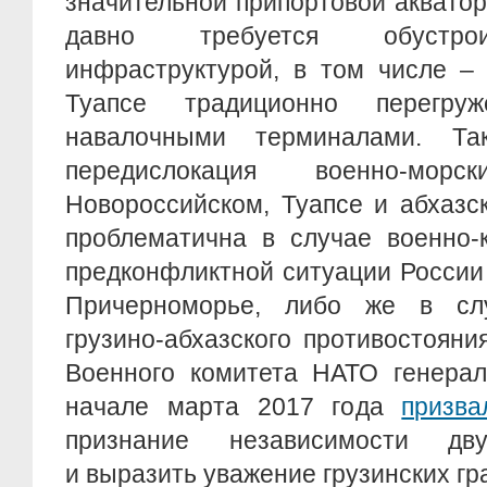
значительной припортовой акватори
давно требуется обустро
инфраструктурой, в том числе –
Туапсе традиционно перегр
навалочными терминалами. Та
передислокация военно-мо
Новороссийском, Туапсе и абхазс
проблематична в случае военно-
предконфликтной ситуации России
Причерноморье, либо же в слу
грузино-абхазского противостояния
Военного комитета НАТО генера
начале марта 2017 года
призва
признание независимости дв
и выразить уважение грузинских гр