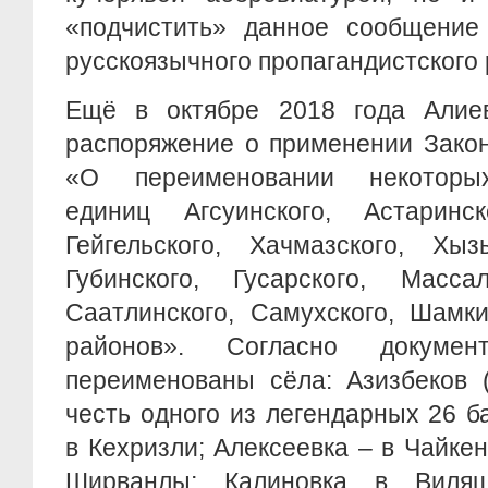
«подчистить» данное сообщение 
русскоязычного пропагандистского 
Ещё в октябре 2018 года Алие
распоряжение о применении Закон
«О переименовании некоторы
единиц Агсуинского, Астаринско
Гейгельского, Хачмазского, Хызы
Губинского, Гусарского, Массал
Саатлинского, Самухского, Шамки
районов». Согласно докуме
переименованы сёла: Азизбеков (
честь одного из легендарных 26 б
в Кехризли; Алексеевка – в Чайке
Ширванлы; Калиновка в Виля