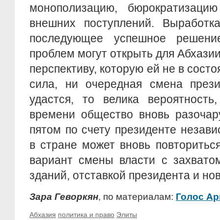
монополизацию, бюрократизаци
внешних поступлений. Выработк
последующее успешное решени
проблем могут открыть для Абхази
перспективу, которую ей не в сост
сила, ни очередная смена прези
удастся, то велика вероятность
времени общество вновь разочару
пятом по счету президенте незави
в стране может вновь повторитьс
вариант смены власти с захвато
зданий, отставкой президента и н
Зара Геворкян
, по материалам:
Голос А
Абхазия
политика и право
Элиты