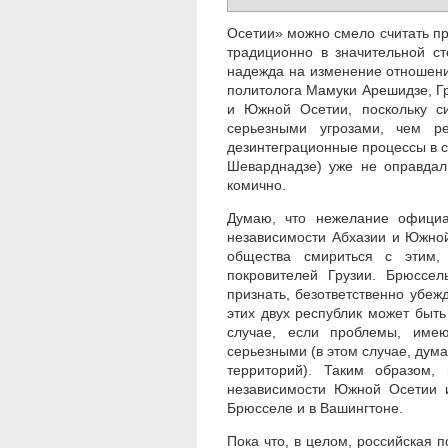
Осетии» можно смело считать пр
традиционно в значительной с
надежда на изменение отношени
политолога Мамуки Арешидзе, Гр
и Южной Осетии, поскольку с
серьезными угрозами, чем ре
дезинтеграционные процессы в с
Шеварднадзе) уже не оправдал
комично.
Думаю, что нежелание официа
независимости Абхазии и Южной
общества смириться с этим,
покровителей Грузии. Брюссел
признать, безответственно убеж
этих двух республик может быть
случае, если проблемы, име
серьезными (в этом случае, дума
территорий). Таким образом
независимости Южной Осетии и
Брюсселе и в Вашингтоне.
Пока что, в целом, российская п