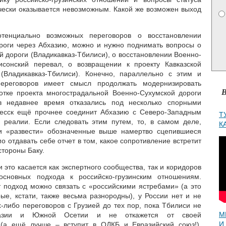
ески оказывается невозможным. Какой же возможен выход
отенциально возможных переговоров о восстановлении
роги через Абхазию, можно и нужно поднимать вопросы о
 дороги (Владикавказ-Тбилиси), о восстановлении Военно-
сонский перевал, о возвращении к проекту Кавказской
(Владикавказ-Тбилиси). Конечно, параллельно с этим и
ереговоров имеет смысл продолжать модернизировать
В
отке проекта многострадальной Военно-Сухумской дороги
 в недавнее время отказались под несколько спорными
кесск ещё прочнее соединит Абхазию с Северо-Западным
Т
 реалии. Если следовать этим путем, то, в самом деле,
К
ени «развести» обозначенные выше намертво сцепившиеся
 отдавать себе отчет в том, какое сопротивление встретит
стороны Баку.
 это касается как экспертного сообщества, так и коридоров
основных подхода к российско-грузинским отношениям.
т подход можно связать с «российскими ястребами» (а это
ые, кстати, также весьма разнородны), у России нет и не
-либо переговоров с Грузией до тех пор, пока Тбилиси не
М
бхазии и Южной Осетии и не откажется от своей
И
 (а ещё лучше – вступит в ОДКБ и Евразийский союз!).