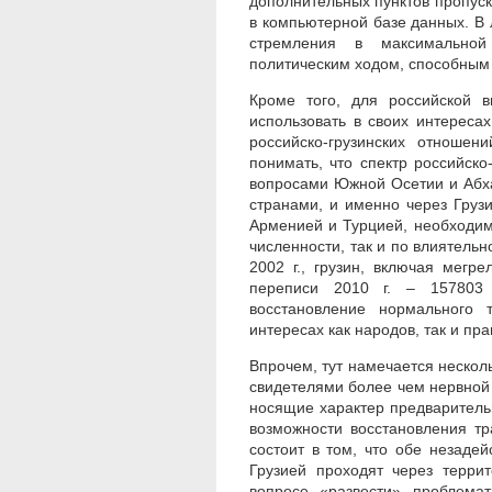
дополнительных пунктов пропуск
в компьютерной базе данных. В
стремления в максимальной
политическим ходом, способным 
Кроме того, для российской 
использовать в своих интереса
российско-грузинских отноше
понимать, что спектр российск
вопросами Южной Осетии и Абха
странами, и именно через Груз
Арменией и Турцией, необходим
численности, так и по влиятель
2002 г., грузин, включая мегр
переписи 2010 г. – 157803 
восстановление нормального 
интересах как народов, так и пра
Впрочем, тут намечается нескол
свидетелями более чем нервной 
носящие характер предваритель
возможности восстановления т
состоит в том, что обе незаде
Грузией проходят через терри
вопросе «развести» проблемат