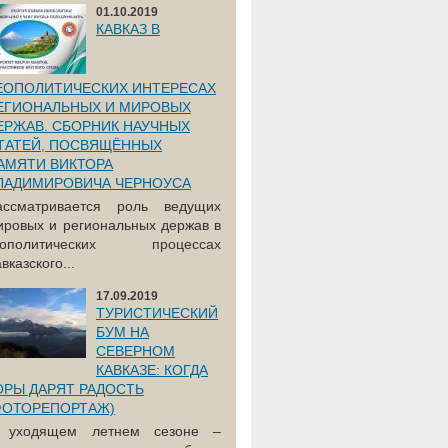
01.10.2019
КАВКАЗ В
ЕОПОЛИТИЧЕСКИХ ИНТЕРЕСАХ
ЕГИОНАЛЬНЫХ И МИРОВЫХ
ЕРЖАВ. СБОРНИК НАУЧНЫХ
ТАТЕЙ, ПОСВЯЩЁННЫХ
АМЯТИ ВИКТОРА
ЛАДИМИРОВИЧА ЧЕРНОУСА
ассматривается роль ведущих
ировых и региональных держав в
еополитических процессах
вказского...
17.09.2019
ТУРИСТИЧЕСКИЙ
БУМ НА
СЕВЕРНОМ
КАВКАЗЕ: КОГДА
ОРЫ ДАРЯТ РАДОСТЬ
ФОТОРЕПОРТАЖ)
 уходящем летнем сезоне –