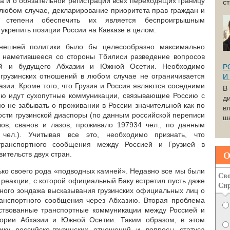
а и о обязательной регистрации всех переходящих границу
с
 любом случае, декларирование приоритета прав граждан и
 степени обеспечить их является беспроигрышным
укрепить позиции России на Кавказе в целом.
внешней политики было бы целесообразно максимально
х наметившееся со стороны Тбилиси разведение вопросов
ний и будущего Абхазии и Южной Осетии. Необходимо
Р
о-грузинских отношений в любом случае не ограничивается
И
зии. Кроме того, что Грузия и Россия являются соседними
В
ию идут сухопутные коммуникации, связывающие Россию с
д
о не забывать о проживании в России значительной как по
вл
ности грузинской диаспоры (по данным российской переписи
ша
елов, сванов и лазов, проживало 197934 чел., по данным
чел.). Учитывая все это, необходимо признать, что
транспортного сообщения между Россией и Грузией в
О
вительств двух стран.
ько своего рода «подводных камней». Недавно все мы были
Сво
реакции, с которой официальный Баку встретил пусть даже
Си
ного зондажа высказывания грузинских официальных лиц о
ранспортного сообщения через Абхазию. Вторая проблема
йствованные транспортные коммуникации между Россией и
тории Абхазии и Южной Осетии. Таким образом, в этом
ику российско-грузинских отношений и вопросы статуса