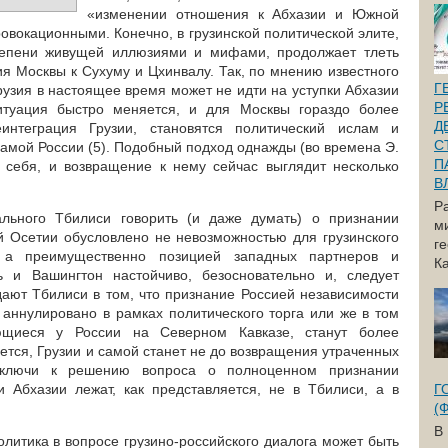
«изменении отношения к Абхазии и Южной
овокационными. Конечно, в грузинской политической элите,
тепени живущей иллюзиями и мифами, продолжает тлеть
я Москвы к Сухуму и Цхинвалу. Так, по мнению известного
Г
узия в настоящее время может не идти на уступки Абхазии
Р
итуация быстро меняется, и для Москвы гораздо более
Д
интеграция Грузии, становятся политический ислам и
С
амой России (5). Подобный подход однажды (во времена Э.
П
 себя, и возвращение к нему сейчас выглядит несколько
В
Р
льного Тбилиси говорить (и даже думать) о признании
м
 Осетии обусловлено не невозможностью для грузинского
г
 а преимущественно позицией западных партнеров и
Ка
ь и Вашингтон настойчиво, безосновательно и, следует
дают Тбилиси в том, что признание Россией независимости
 аннулировано в рамках политического торга или же в том
ющиеся у России на Северном Кавказе, станут более
ется, Грузии и самой станет не до возвращения утраченных
, ключи к решению вопроса о полноценном признании
 Абхазии лежат, как представляется, не в Тбилиси, а в
Г
(
В
олитика в вопросе грузино-российского диалога может быть