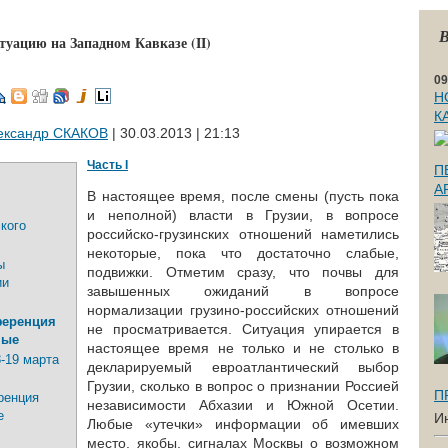
В
туацию на Западном Кавказе (II)
09
Н
К
ександр СКАКОВ
| 30.03.2013 | 21:13
Часть I
П
А
В настоящее время, после смены (пусть пока
и неполной) власти в Грузии, в вопросе
кого
российско-грузинских отношений наметились
некоторые, пока что достаточно слабые,
ы
подвижки. Отметим сразу, что почвы для
ии
завышенных ожиданий в вопросе
нормализации грузино-российских отношений
ференция
не просматривается. Ситуация упирается в
ные
настоящее время не только и не столько в
8-19 марта
декларируемый евроатлантический выбор
Грузии, сколько в вопрос о признании Россией
П
ренция
независимости Абхазии и Южной Осетии.
е
И
Любые «утечки» информации об имевших
место, якобы, сигналах Москвы о возможном