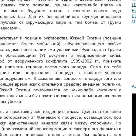
Г
рамках этого подхода, лишены какого-либо права на
Р
ти и имеют будущее только в качестве своего рода
Б
военных баз. Для их бесперебойного функционирования
М
спублики от окружающего мира и, тем более, от Грузии
навесами».
ветствует и позиция руководства Южной Осетии (позиция
ставляется более мобильной), обуславливающего любые
й заведомо невыполнимыми условиями. Руководство Грузии
ки обязывающий» (?) документ о неприменении силы,
б от вооруженного конфликта 1989-1992 гг., признать
и признать геноцид осетинского народа. Само по себе
нания или непризнания геноцида в качестве условия
непродуктивным. К сожалению, вопрос о геноциде того или
тоящее время исключительно в средство внешней политики.
А
Южной Осетии отказывается от каких-либо контактов с
 контакты могли бы позитивно сказаться на многих аспектах
еспублики.
ать и наметившуюся тенденцию отказа Цхинвала (позиция
ее осторожной) от Женевского процесса, остающегося, при
ески единственным каналом связи между сторонами. Но
я (при возможной трансформации от экспертного формата в
еневского процесса, стороны могли бы работать над