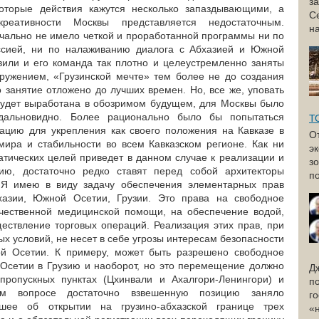
з
которые действия кажутся несколько запаздывающими, а
С
реативности Москвы представляется недостаточным.
н
чально не имело четкой и проработанной программы ни по
ссией, ни по налаживанию диалога с Абхазией и Южной
вили и его команда так плотно и целеустремленно заняты
ружением, «Грузинской мечте» тем более не до создания
о занятие отложено до лучших времен. Но, все же, уповать
 будет выработана в обозримом будущем, для Москвы было
дальновидно. Более рационально было бы попытаться
Т
ацию для укрепления как своего положения на Кавказе в
О
мира и стабильности во всем Кавказском регионе. Как ни
э
атических целей приведет в данном случае к реализации и
з
ию, достаточно редко ставят перед собой архитекторы
по
 Я имею в виду задачу обеспечения элементарных прав
хазии, Южной Осетии, Грузии. Это права на свободное
чественной медицинской помощи, на обеспечение водой,
ществление торговых операций. Реализация этих прав, при
х условий, не несет в себе угрозы интересам безопасности
й Осетии. К примеру, может быть разрешено свободное
сетии в Грузию и наоборот, но это перемещение должно
Д
 пропускных пунктах (Цхинвали и Ахалгори-Ленингори) и
п
ом вопросе достаточно взвешенную позицию заняло
г
вшее об открытии на грузино-абхазской границе трех
«