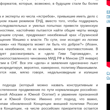
форматов, которые, возможно, в будущем стали бы более
Е
 и эксперты из числа «ястребов», привыкшие иметь дело с
П
ном языке режимом ЕНД, вместо того, чтобы поддержать
(A
оследовательных и умелых попытках привести грузинскую
льностями, настойчиво пытаются найти общие черты между
учшем случае, предрекают неизбежный крах «Грузинской
щение Мишико к власти. По сути, они исходят из логики
онажа» «из Назарета может ли быть что доброе?» (Иоанн,
на неизбежное, по их мнению, вечное противостояние. В
дует рассматривать и «дело Гиви Таргамадзе», и
сокопоставленного чиновника МИД РФ в Минске (29 января)
зии в СНГ. Все эти «дела» и заявления однозначно льют
искредитируя, вероятно, намеренно, политику Иванишвили.
ется нам, мягко говоря, недальновидным и излишне
С
О
 подхода (который можно назвать конструктивным и
степенное продвижение по пути нормализации российско-
ценой Абхазии и Южной Осетии!) и уважение признанной
ии и Южной Осетии. Именно этот подход, что важно,
ципам обновленной Концепции внешней политики России
о в Концепции, «в числе российских приоритетов остается