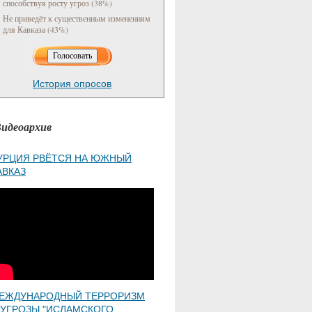
способствуя росту угроз (38%)
Не приведёт к существенным изменениям
для Кавказа (43%)
История опросов
идеоархив
УРЦИЯ РВЁТСЯ НА ЮЖНЫЙ
АВКАЗ
ЕЖДУНАРОДНЫЙ ТЕРРОРИЗМ
 УГРОЗЫ "ИСЛАМСКОГО