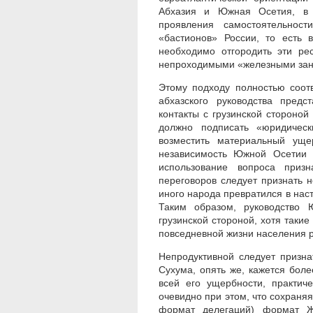
Абхазия и Южная Осетия, в 
проявления самостоятельнос
«бастионов» России, то есть 
необходимо отгородить эти ре
непроходимыми «железными за
Этому подходу полностью соот
абхазского руководства пред
контакты с грузинской стороно
должно подписать «юридичес
возместить материальный ущер
независимость Южной Осетии 
использование вопроса приз
переговоров следует признать 
иного народа превратился в нас
Таким образом, руководство 
грузинской стороной, хотя такие
повседневной жизни населения р
Непродуктивной следует призн
Сухума, опять же, кажется бол
всей его ущербности, практич
очевидно при этом, что сохраня
формат делегаций) формат Ж