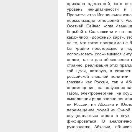
признана адекватной, хотя не
уровень инициативности и к
Правительство Иванишвили изна
нормализации отношений с Ро
Осетией. Сейчас, когда Иваниш
борьбой с Саакашвили и его ок
каких-либо «дорожных карт», эт
на то, что такая программа не
бы крайне неосторожно и не
использовать сложившуюся ситу
целом, так и для обеспечения 
странно, реализация этих прагм
той цели, которую, к сожален
российской внешней политики.
граждан как России, так и Аб
перемещение, на получение ка
газом, электроэнергией, на осу
выполнении ряда вполне понятны
ни России, ни Абхазии и Южно
перемещение людей из Южной О
осуществляться строго в двух
фиксироваться. В аналогичн
руководство Абхазии, объяви