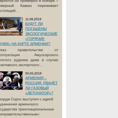
акроется он примерно в ноябре –
еверный Кавказ переживает
астоящий...
11.08.2019
БУДУТ ЛИ
ПОГАШЕНЫ
ЭКОЛОГИЧЕСКИЕ
«ГОРЯЧИЕ
ОЧКИ» НА КАРТЕ АРМЕНИИ?
тказ правительства от
ксплуатации Амулсарского
олотого рудника даже в случае
зитивного экспертного...
05.05.2019
АРМЕНИЯ –
РОССИЯ: РВАНЁТ
ЛИ ГАЗОВЫЙ
«ДЕТОНАТОР»?
жордж Сорос выступил с идеей
одчинения армянского
осударства транснациональным
неправительственным»