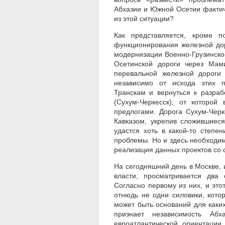
Абхазии и Южной Осетии фактич
из этой ситуации?
Как представляется, кроме п
функционирования железной до
модернизации Военно-Грузинской
Осетинской дороги через Мами
перевальной железной дороги 
независимо от исхода этих п
Транскам и вернуться к разраб
(Сухум-Черкесск), от которой
предлогами. Дорога Сухум-Чер
Кавказом, укрепив сложившиеся
удастся хоть в какой-то степ
проблемы. Но и здесь необходимо
реализация данных проектов со 
На сегодняшний день в Москве, и
власти, просматривается два 
Согласно первому из них, и это
отнюдь не одни силовики, котор
может быть оснований для каких
признает независимость А
евроатлантической ориентации