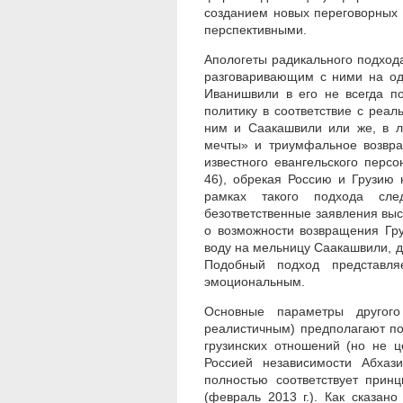
созданием новых переговорных 
перспективными.
Апологеты радикального подхода
разговаривающим с ними на од
Иванишвили в его не всегда п
политику в соответствие с реа
ним и Саакашвили или же, в л
мечты» и триумфальное возвра
известного евангельского перс
46), обрекая Россию и Грузию 
рамках такого подхода сле
безответственные заявления вы
о возможности возвращения Гру
воду на мельницу Саакашвили, д
Подобный подход представля
эмоциональным.
Основные параметры другого
реалистичным) предполагают по
грузинских отношений (но не 
Россией независимости Абхаз
полностью соответствует прин
(февраль 2013 г.). Как сказан