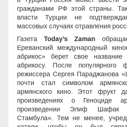
гражданами РФ этой страны. Так
власти Турции не подтвержд
массовых случаях отравления росс
Газета
Today’
s
Zaman
обраща
Ереванский международный кино
абрикос» берет свое название
абрикосу. После популярного 
режиссера Сергея Параджанова «Ц
почти стал символом армянск
армянского кино. Этот фрукт д
произведениях о Геноциде а
произведении Элиф Шафак 
Стамбула». Тем не менее, учред
хотели, чтобы он был связ