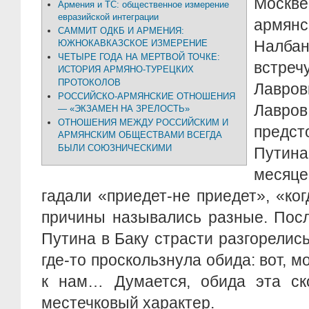
Москв
Армения и ТС: общественное измерение
евразийской интеграции
армян
САММИТ ОДКБ И АРМЕНИЯ:
Налбан
ЮЖНОКАВКАЗСКОЕ ИЗМЕРЕНИЕ
ЧЕТЫРЕ ГОДА НА МЕРТВОЙ ТОЧКЕ:
встр
ИСТОРИЯ АРМЯНО-ТУРЕЦКИХ
ПРОТОКОЛОВ
Лавро
РОССИЙСКО-АРМЯНСКИЕ ОТНОШЕНИЯ
Лавр
— «ЭКЗАМЕН НА ЗРЕЛОСТЬ»
ОТНОШЕНИЯ МЕЖДУ РОССИЙСКИМ И
пред
АРМЯНСКИМ ОБЩЕСТВАМИ ВСЕГДА
БЫЛИ СОЮЗНИЧЕСКИМИ
Путин
месяц
гадали «приедет-не приедет», «ког
причины назывались разные. Пос
Путина в Баку страсти разгорелись
где-то проскользнула обида: вот, мо
к нам… Думается, обида эта ско
местечковый характер.