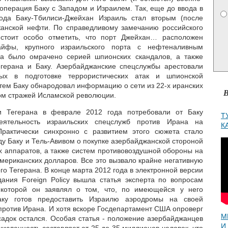
ооперация Баку с Западом и Израилем. Так, еще до ввода в
вода Баку-Тбилиси-Джейхан Израиль стал вторым (после
жанской нефти. По справедливому замечанию российского
«стоит особо отметить, что порт Джейхан… расположен
айфы, крупного израильского порта с нефтеналивным
а было омрачено серией шпионских скандалов, а также
егерана и Баку. Азербайджанские спецслужбы арестовали
мых в подготовке террористических атак и шпионской
атем Баку обнародовал информацию о сети из 22-х иранских
В
ом стражей Исламской революции.
и Тегерана в феврале 2012 года потребовали от Баку
Т
еятельность израильских спецслужб против Ирана на
К
Практически синхронно с развитием этого сюжета стало
ду Баку и Тель-Авивом о покупке азербайджанской стороной
х аппаратов, а также систем противовоздушной обороны на
мериканских долларов. Все это вызвало крайне негативную
о Тегерана. В конце марта 2012 года в электронной версии
дания Foreign Policy вышла статья эксперта по вопросам
 которой он заявлял о том, что, по имеющейся у него
ку готов предоставить Израилю аэродромы на своей
против Ирана. И хотя вскоре Госдепартамент США опроверг
М
адок остался. Особая статья - положение азербайджанцев
И