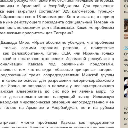
ламской республики также имеются значительные интересы.
з
раницы с Арменией и Азербайджаном. Для сравнения:
С
ока еще закрытая) составляет 325 километров, турецко-
н
рбайджанская всего 18 километров. Кстати сказать, в период
ка ныне действующего президента официальный Тегеран не
ченность положением дел в Закавказье. Какие же проблемы
лее важные приоритеты для Тегерана?
Джавада Мири, «Иран абсолютно убежден, что проблемы
Т
 только самими странами региона, а присутствие
х, как Великобритания, Китай, США или Израиль только
О
 крайне негативное отношение Исламской республики к
э
онализации Кавказа под различными предлогами.
з
являл о том, что не видит «базовые принципы» нагорно-
по
 предложенные тремя сопредседателями Минской группы
в качестве основы для разрешения нагорно-карабахского
оме Ирана не заявляла о наличии у нее альтернативного
анская альтернатива до сих пор не явлена миру, по
нных доказательств можно следующий вывод. Исламскую
ународная миротворческая операция непосредственно у ее
е только на Армению и Азербайджан, но и на рубежи
Д
п
г
атривает многие проблемы Кавказа как продолжение
«
и трения между Ираном и кавказскими странами по вопросу