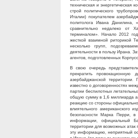
техническая и энергетическая к
строй политического трубопро
Италии) покупателем азербайд
политолога Ивана Данилина, 
сравнительно недалеко от Х
терминалом». Начало 2012 год
жесткой взаимной риторикой Т
несколько групп, подозревае
деятельности в пользу Ирана. З
агентов, подготовленных Корпус
В свою очередь представител
прекратить провокационную д
азербайджанской территории. 
известно о договоренностях меж
партии беспилотных летательны
общую сумму в 1,6 миллиарда а
реакцию со стороны официальног
влиятельного американского из
безопасности Марка Перри, в
информации, официальный Ба
территории для возможных атак 
эту информацию, неприятный ос