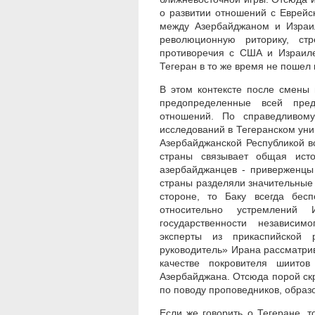
о развитии отношений с Еврейс
между Азербайджаном и Израи
революционную риторику, стр
противоречия с США и Израиле
Тегеран в то же время не пошел
В этом контексте после смены
предопределенные всей пред
отношений. По справедливому
исследований в Тегеранском ун
Азербайджанской Республикой в
страны связывает общая ист
азербайджанцев - приверженцы 
страны разделяли значительные
стороне, то Баку всегда бес
относительно устремлений 
государственности независи
эксперты из прикаспийской 
руководитель» Ирана рассматрива
качестве покровителя шиито
Азербайджана. Отсюда порой ск
по поводу проповедников, образ
Если же говорить о Тегеране, 