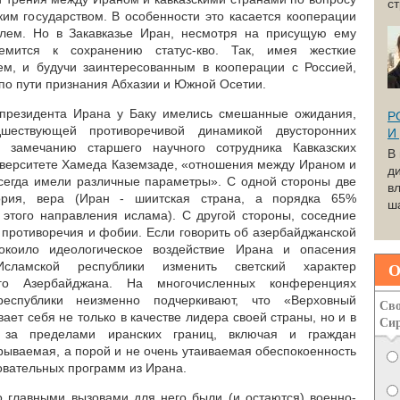
с
ким государством. В особенности это касается кооперации
лем. Но в Закавказье Иран, несмотря на присущую ему
емится к сохранению статус-кво. Так, имея жесткие
м, и будучи заинтересованным в кооперации с Россией,
 по пути признания Абхазии и Южной Осетии.
 президента Ирана у Баку имелись смешанные ожидания,
Р
шествующей противоречивой динамикой двусторонних
И
 замечанию старшего научного сотрудника Кавказских
В
иверситете Хамеда Каземзаде, «отношения между Ираном и
д
сегда имели различные параметры». С одной стороны две
вл
ория, вера (Иран - шиитская страна, а порядка 65%
ша
этого направления ислама). С другой стороны, соседние
 противоречия и фобии. Если говорить об азербайджанской
покоило идеологическое воздействие Ирана и опасения
О
Исламской республики изменить светский характер
мого Азербайджана. На многочисленных конференциях
республики неизменно подчеркивают, что «Верховный
Сво
ет себя не только в качестве лидера своей страны, но и в
Си
в за пределами иранских границ, включая и граждан
рываемая, а порой и не очень утаиваемая обеспокоенность
овательных программ из Ирана.
то главными вызовами для него были (и остаются) военно-