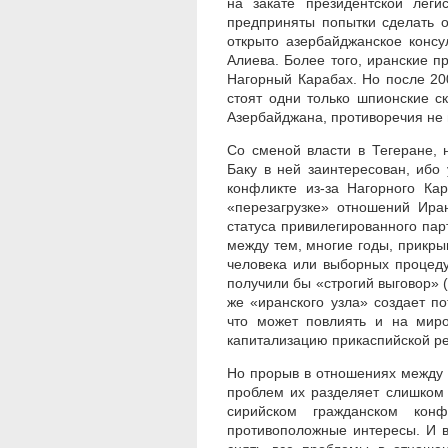
на закате президентской лег
предприняты попытки сделать 
открыто азербайджанское консу
Алиева. Более того, иранские п
Нагорный Карабах. Но после 20
стоят одни только шпионские с
Азербайджана, противоречия не 
Со сменой власти в Тегеране, 
Баку в ней заинтересован, ибо
конфликте из-за Нагорного Ка
«перезагрузке» отношений Ира
статуса привилегированного пар
между тем, многие годы, прикры
человека или выборных процеду
получили бы «строгий выговор» 
же «иранского узла» создает п
что может повлиять и на миро
капитализацию прикаспийской ре
Но прорыв в отношениях между
проблем их разделяет слишком 
сирийском гражданском кон
противоположные интересы. И в