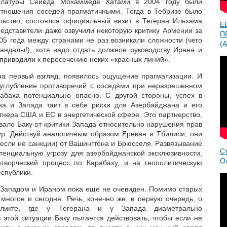
ислатуры Сейеда Мохаммеде Хатами в 2004 году были
отношения соседей прагматичными. Тогда в Тебризе было
льство, состоялся официальный визит в Тегеран Ильхама
Е
редставители даже озвучили некоторую критику Армении за
П
05 года между странами не раз возникали сложности (чего
(A
кандалы!), хотя надо отдать должное руководству Ирана и
приводили к пересечению неких «красных линий».
на первый взгляд, появилось ощущение прагматизации. И
 углубление противоречий с соседями при неразрешенном
рабаха потенциально опасно. С другой стороны, успех в
на и Запада таит в себе риски для Азербайджана и его
тнера США и ЕС в энергетической сфере. Это партнерство,
вало Баку от критики Запада относительно нарушения прав
р. Действуй аналогичным образом Ереван и Тбилиси, они
(если не санкции) от Вашингтона и Брюсселя. Развязывание
С
отенциальную угрозу для азербайджанской эксклюзивности,
О
творческий процесс по Карабаху, и на геополитическую
спублики.
 Западом и Ираном пока еще не очевиден. Помимо старых
многое и сегодня. Речь, конечно же, в первую очередь, о
фликте, где у Тегерана и у Запада диаметрально
 этой ситуации Баку пытается действовать, чтобы если не