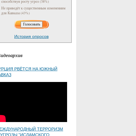
способствуя росту угроз (38%)
Не приведёт к существенным изменениям
для Кавказа (43%)
История опросов
идеоархив
УРЦИЯ РВЁТСЯ НА ЮЖНЫЙ
АВКАЗ
ЕЖДУНАРОДНЫЙ ТЕРРОРИЗМ
 УГРОЗЫ "ИСЛАМСКОГО