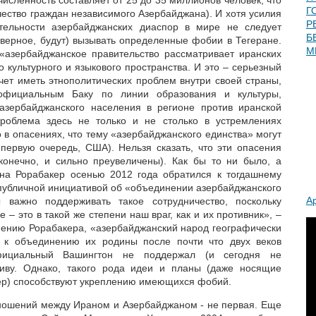
исленность составляет от 25 до 35 миллионов человек, что
Г
чество граждан независимого Азербайджана). И хотя усилия
Р
тельности азербайджанских диаспор в мире не следует
Б
аверное, будут) вызывать определенные фобии в Тегеране.
М
«азербайджанское правительство рассматривает иранских
о культурного и языкового пространства. И это – серьезный
чет иметь этнополитических проблем внутри своей страны,
официальным Баку по линии образования и культуры,
зербайджанского населения в регионе против иранской
проблема здесь не только и не столько в устремлениях
 в опасениях, что тему «азербайджанского единства» могут
 первую очередь, США). Нельзя сказать, что эти опасения
конечно, и сильно преувеличены). Как бы то ни было, а
на Рорабакер осенью 2012 года обратился к тогдашнему
 публичной инициативой об «объединении азербайджанского
А
ажно поддерживать такое сотрудничество, поскольку
 – это в такой же степени наш враг, как и их противник», –
мнению Рорабакера, «азербайджанский народ географически
 к объединению их родины после почти что двух веков
фициальный Вашингтон не поддержал (и сегодня не
иву. Однако, такого рода идеи и планы (даже носящие
тер) способствуют укреплению имеющихся фобий.
ношений между Ираном и Азербайджаном - не первая. Еще