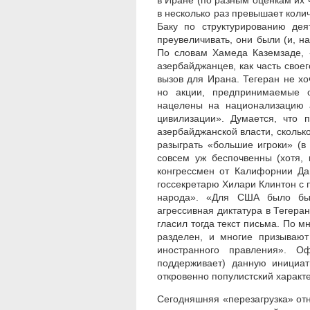
в Иране (по разным оценкам их ч
в несколько раз превышает коли
Баку по структурированию дея
преувеличивать, они были (и, н
По словам Хамеда Каземзаде, 
азербайджанцев, как часть своег
вызов для Ирана. Тегеран не хо
но акции, предпринимаемые 
нацелены на национализацию а
цивилизации». Думается, что 
азербайджанской власти, сколько
разыграть «большие игроки» (в
совсем уж беспочвенны (хотя, 
конгрессмен от Калифорнии Да
госсекретарю Хилари Клинтон с
народа». «Для США было бы в
агрессивная диктатура в Тегеране
гласил тогда текст письма. По 
разделен, и многие призывают
иностранного правления». О
поддерживает) данную инициат
откровенно популистский харак
Сегодняшняя «перезагрузка» от