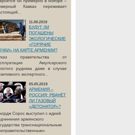
акроется он примерно в ноябре –
еверный Кавказ переживает
астоящий...
11.08.2019
БУДУТ ЛИ
ПОГАШЕНЫ
ЭКОЛОГИЧЕСКИЕ
«ГОРЯЧИЕ
ОЧКИ» НА КАРТЕ АРМЕНИИ?
тказ правительства от
ксплуатации Амулсарского
олотого рудника даже в случае
зитивного экспертного...
05.05.2019
АРМЕНИЯ –
РОССИЯ: РВАНЁТ
ЛИ ГАЗОВЫЙ
«ДЕТОНАТОР»?
жордж Сорос выступил с идеей
одчинения армянского
осударства транснациональным
неправительственным»