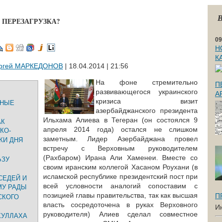
В
 ПЕРЕЗАГРУЗКА?
09
Н
К
ргей МАРКЕДОНОВ
| 18.04.2014 | 21:56
На фоне стремительно
П
развивающегося украинского
А
кризиса визит
ЖНЫЕ
азербайджанского президента
Ильхама Алиева в Тегеран (он состоялся 9
АК
апреля 2014 года) остался не слишком
КО-
заметным. Лидер Азербайджана провел
КИ ДНЯ
встречу с Верховным руководителем
(Рахбаром) Ирана Али Хаменеи. Вместе со
ЬЗУ
своим иранским коллегой Хасаном Роухани (в
исламской республике президентский пост при
СЕДЕЙ И
всей условности аналогий сопоставим с
МУ РАДЫ
позицией главы правительства, так как высшая
П
СКОГО
власть сосредоточена в руках Верховного
И
руководителя) Алиев сделал совместное
ХУЛЛАХА