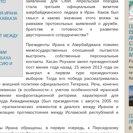
заявление для СМИ. Апрельская поездка
ЧТО
стала третьим официальным визитом
азербайджанского лидера в Иран. Каков был
Я ИРАНА
смысл и каково значение этого вояжа за
КАВКАЗА
рамками протокольных заявлений о дружбе,
Г
братстве и готовности к развитию
Р
двустороннего сотрудничества?
Т МЕЖДУ
Д
С
Президенты Ирана и Азербайджана помимо
П
межгосударственных отношений пытаются
НИИ
В
выстроить собственные персональные
АБАХА
Р
контакты. Хасан Роухани занял президентский
СИЮ И
м
пост менее года назад. 15 июня 2013 года он
г
выиграл в первом туре президентских
Ка
выборов. Тогда его победа рассматривалась
е внешней политики официального Тегерана. Речь, конечно
ременах (в особенности с учетом особенностей иранской
ении конфронтационной риторики, характерной для
уда Ахмадинежада (был президентом с августа 2005 по
и прагматических элементов в диалоге между Ираном и
склацию противостояния между Исламской республикой и
Г
(
ты Ирана обращены, в первую очередь, к Персидскому
В