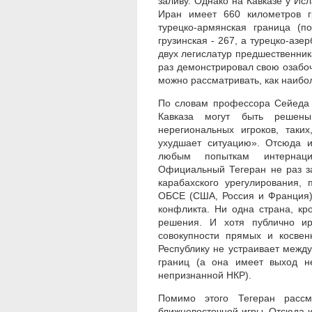
заливу. Однако на Кавказе у Ис
Иран имеет 660 километров г
турецко-армянская граница (п
грузинская - 267, а турецко-азе
двух легислатур предшественни
раз демонстрировал свою озабо
можно рассматривать, как наибо
По словам профессора Сейеда 
Кавказа могут быть решены
нерегиональных игроков, таки
ухудшает ситуацию». Отсюда и
любым попыткам интернаци
Официальный Тегеран не раз за
карабахского урегулирования,
ОБСЕ (США, Россия и Франция) 
конфликта. Ни одна страна, кр
решения. И хотя публично ир
совокупности прямых и косве
Республику не устраивает межд
границ (а она имеет выход н
непризнанной НКР).
Помимо этого Тегеран рассм
ближневосточной игры. Отсюда 