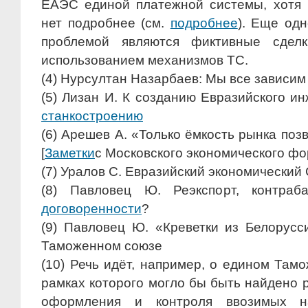
ЕАЭС единой платежной системы, хотя 
нет подробнее (см.
подробнее
). Еще одн
проблемой являются фиктивные сдел
использованием механизмов ТС.
(4) Нурсултан Назарбаев: Мы все зависим 
(5) Лизан И. К созданию Евразийского и
станкостроению
(6) Арешев А. «Только ёмкость рынка по
[
Заметки
с Московского экономического фо
(7) Уралов С. Евразийский экономический
(8) Павловец Ю. Реэкспорт, контра
договоренности
?
(9) Павловец Ю. «Креветки из Белорус
Таможенном союзе
(10) Речь идёт, например, о едином Там
рамках которого могло бы быть найдено 
оформления и контроля ввозимых 