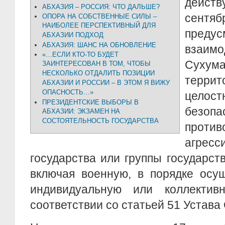
дейст
АБХАЗИЯ – РОССИЯ: ЧТО ДАЛЬШЕ?
сентя
ОПОРА НА СОБСТВЕННЫЕ СИЛЫ –
НАИБОЛЕЕ ПЕРСПЕКТИВНЫЙ ДЛЯ
предус
АБХАЗИИ ПОДХОД
АБХАЗИЯ: ШАНС НА ОБНОВЛЕНИЕ
взаим
«…ЕСЛИ КТО-ТО БУДЕТ
Сухум
ЗАИНТЕРЕСОВАН В ТОМ, ЧТОБЫ
НЕСКОЛЬКО ОТДАЛИТЬ ПОЗИЦИИ
террит
АБХАЗИИ И РОССИИ – В ЭТОМ Я ВИЖУ
ОПАСНОСТЬ…»
целост
ПРЕЗИДЕНТСКИЕ ВЫБОРЫ В
безоп
АБХАЗИИ: ЭКЗАМЕН НА
СОСТОЯТЕЛЬНОСТЬ ГОСУДАРСТВА
проти
агресс
государства или группы государст
включая военную, в порядке осу
индивидуальную или коллектив
соответствии со статьей 51 Устава