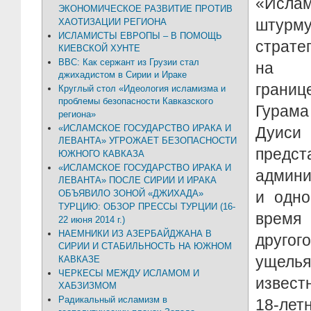
«Ислам
ЭКОНОМИЧЕСКОЕ РАЗВИТИЕ ПРОТИВ
штур
ХАОТИЗАЦИИ РЕГИОНА
ИСЛАМИСТЫ ЕВРОПЫ – В ПОМОЩЬ
страт
КИЕВСКОЙ ХУНТЕ
ВВС: Как сержант из Грузии стал
на си
джихадистом в Сирии и Ираке
границ
Круглый стол «Идеология исламизма и
проблемы безопасности Кавказского
Гурама
региона»
«ИСЛАМСКОЕ ГОСУДАРСТВО ИРАКА И
Дуиси
ЛЕВАНТА» УГРОЖАЕТ БЕЗОПАСНОСТИ
предс
ЮЖНОГО КАВКАЗА
«ИСЛАМСКОЕ ГОСУДАРСТВО ИРАКА И
админи
ЛЕВАНТА» ПОСЛЕ СИРИИ И ИРАКА
ОБЪЯВИЛО ЗОНОЙ «ДЖИХАДА»
и одно
ТУРЦИЮ: ОБЗОР ПРЕССЫ ТУРЦИИ (16-
время
22 июня 2014 г.)
НАЕМНИКИ ИЗ АЗЕРБАЙДЖАНА В
другог
СИРИИ И СТАБИЛЬНОСТЬ НА ЮЖНОМ
ущель
КАВКАЗЕ
ЧЕРКЕСЫ МЕЖДУ ИСЛАМОМ И
извест
ХАБЗИЗМОМ
Радикальный исламизм в
18-л