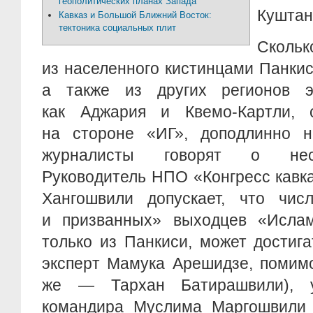
геополитических планах Запада
Куштан
Кавказ и Большой Ближний Восток:
тектоника социальных плит
Сколь
из населенного кистинцами Панкис
а также из других регионов э
как Аджария и Квемо-Картли, 
на стороне «ИГ», доподлинно н
журналисты говорят о неск
Руководитель НПО «Конгресс кавк
Хангошвили допускает, что чис
и призванных» выходцев «Ислам
только из Панкиси, может достига
эксперт Мамука Арешидзе, помим
же — Тархан Батирашвили), у
командира Муслима Маргошвили 