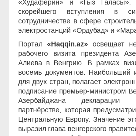
«Худаферин» и «Гыз Галасы». 
скорейшего вступления в с
сотрудничестве в сфере строител
электростанций «Ордубад» и «Мар
Портал
«
Haqqin.
az»
освещает не
рабочего визита президента Аз
Алиева в Венгрию. В рамках виз
восемь документов. Наибольший и
для двух стран, полагает электрон
подписание премьер-министром Ве
Азербайджана декларации о
партнёрстве, которая предусматри
Центральную Европу. Значение эт
выразил глава венгерского правит