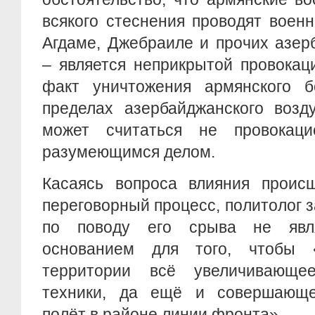
всякого стеснения проводят воен
Агдаме, Джебраиле и прочих азер
– является неприкрытой провокац
факт уничтожения армянского б
пределах азербайджанского возд
может считаться не провокац
разумеющимся делом.
Касаясь вопроса влияния проис
переговорный процесс, политолог з
по поводу его срыва не явл
основанием для того, чтобы 
территории всё увеличивающе
техники, да ещё и совершающе
полёт в районе линии фронта».