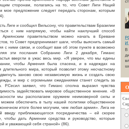
с
ящим сторонам, полагаясь на то, что Совет Лиги Наций
ым мое предложение следует передать сторонам, которым
4).
сть Лиге и сообщил Вильсону, что правительствам Бразилии
аться с ним напрямую, чтобы найти наилучший способ
с Армянским правительством можно начать в Ереване
Р
стов, то Совет предпринимает шаги, чтобы выяснить самый
И
я с ними связи, и сообщит вам об этом пункте в возможно
В
авляя эти послания Собранию Лиги 2 декабря, Гиманс
д
частья ввергли в ужас весь мир. «Я уверен, что мы едины
вл
ании, чтобы Армения была спасена, и в надеждах на
ша
и длительного мира, который позволит этому несчастному
здвигнуть заново свою независимую жизнь и создать свою
дежды, и мир с огромными ожиданиями станет следить за
. Р.Сесил заявил, что Гиманс сполна выразил чувства
О
димость задействовать мировое общественное мнение. «В
гласности мы располагаем оружием неимоверной силы и
Сво
 можем обеспечить в тылу нашей политики общественное
Си
конечном итоге более могучим, чем любая армия». Лига не
ий ввиду приближающегося посредничества – ей скорее
е, чтобы дать Армении средства и руководство, которые
ной и уважающей себя страной» (86).