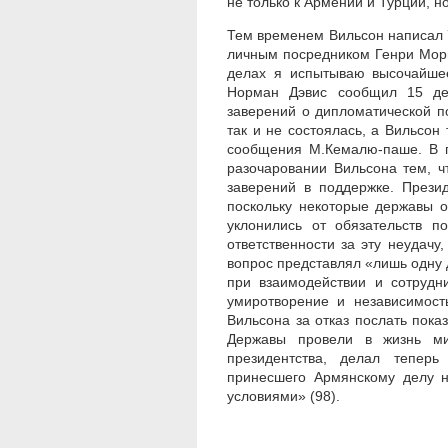
не только к Армении и Турции, н
Тем временем Вильсон написал 7
личным посредником Генри Морг
делах я испытываю высочайшее
Норман Дэвис сообщил 15 де
заверений о дипломатической п
так и не состоялась, а Вильсон
сообщения М.Кемалю-паше. В п
разочаровании Вильсона тем, ч
заверений в поддержке. Прези
поскольку некоторые державы о
уклонились от обязательств п
ответственности за эту неудач
вопрос представлял «лишь одну 
при взаимодействии и сотрудн
умиротворение и независимост
Вильсона за отказ послать пок
Державы провели в жизнь ми
президентства, делал теперь
принесшего Армянскому делу ни
условиями» (98).