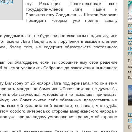
НЕЮЩИЙ
эту Резолюцию Правительствам всех
Государств-Членов Лиги Наций и
Правительству Соединенных Штатов Америки,
Президент которых уже принял задачу
Г
Р
 уведомить его, не будет ли оно склонным в одиночку, или
Д
 от имени Лиги Наций этого поручения в высшей степени
С
рое, более того, не содержит обязательств постоянного
П
В
Р
был бы благодарен, если вы сообщите ему свое решение
м
об он смог уведомить Собрание до заключения нынешнего
г
Ка
у Вильсону от 25 ноября Лига подчеркивала, что они этим
принять мандат на Армению: «Совет никогда не думал бы
нять обязательства, которые они не пожелают принимать;
мут, что Совет считал себя обязанным предоставить им
оль высокой гуманитарной важности, сознавая, что судьба
етом особого интереса со стороны американского народа и
Г
тов уже принял задачу установления границ этой страны»
(
В