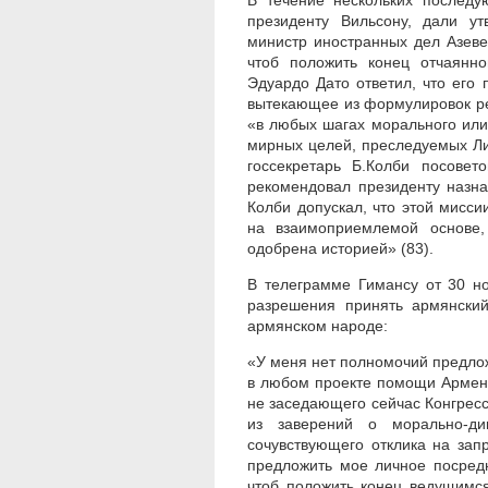
В течение нескольких последу
президенту Вильсону, дали ут
министр иностранных дел Азеве
чтоб положить конец отчаянн
Эдуардо Дато ответил, что его 
вытекающее из формулировок ре
«в любых шагах морального или
мирных целей, преследуемых Ли
госсекретарь Б.Колби посове
рекомендовал президенту назна
Колби допускал, что этой мисс
на взаимоприемлемой основе,
одобрена историей» (83).
В телеграмме Гимансу от 30 но
разрешения принять армянски
армянском народе:
«У меня нет полномочий предло
в любом проекте помощи Армен
не заседающего сейчас Конгресса
из заверений о морально-ди
сочувствующего отклика на зап
предложить мое личное посредн
чтоб положить конец ведущимс