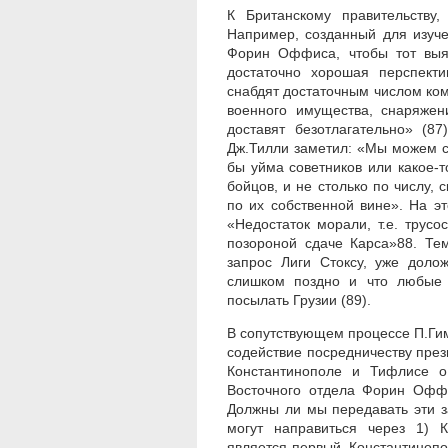
К Британскому правительству,
Например, созданный для изуч
Форин Оффиса, чтобы тот выя
достаточно хорошая перспект
снабдят достаточным числом ком
военного имущества, снаряжен
доставят безотлагательно» (8
Дж.Тилли заметил: «Мы можем с
бы уйма советников или какое-т
бойцов, и не столько по числу,
по их собственной вине». На э
«Недостаток морали, т.е. трус
позороной сдаче Карса»88. Т
запрос Лиги Стоксу, уже доло
слишком поздно и что любые 
посылать Грузии (89).
В сопутствующем процессе П.Гим
содействие посредничеству през
Константинополе и Тифлисе о
Восточного отдела Форин Оффи
Должны ли мы передавать эти 
могут направиться через 1) К
является первый. Константиноп