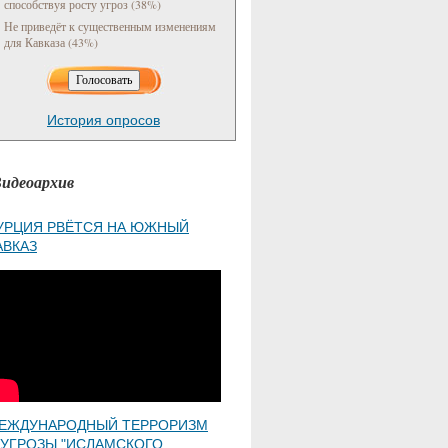
способствуя росту угроз (38%)
Не приведёт к существенным изменениям
для Кавказа (43%)
История опросов
идеоархив
УРЦИЯ РВЁТСЯ НА ЮЖНЫЙ
АВКАЗ
ЕЖДУНАРОДНЫЙ ТЕРРОРИЗМ
 УГРОЗЫ "ИСЛАМСКОГО