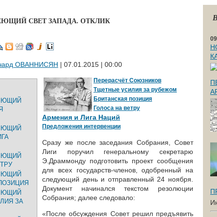
В
ЕЮЩИЙ СВЕТ ЗАПАДА. ОТКЛИК
09
Н
К
чард ОВАННИСЯН
| 07.01.2015 | 00:00
Перерасчёт Союзников
П
Тщетные усилия за рубежом
А
Британская позиция
НЕЮЩИЙ
Голоса на ветру
Я
Армения и Лига Наций
Предложения интервенции
НЕЮЩИЙ
ИГА
Сразу же после заседания Собрания, Совет
Лиги поручил генеральному секретарю
НЕЮЩИЙ
Э.Драммонду подготовить проект сообщения
ЕТРУ
для всех государств-членов, одобренный на
НЕЮЩИЙ
следующий день и отправленный 24 ноября.
 ПОЗИЦИЯ
Документ начинался текстом резолюции
П
НЕЮЩИЙ
Собрания; далее следовало:
ЛИЯ ЗА
И
«После обсуждения Совет решил предъявить