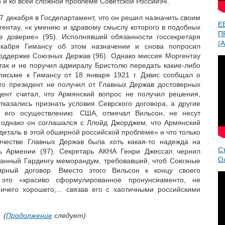
о и ко всей сложной проблеме Советской России94.
 декабря в Госдепартамент, что он решил назначить своим
Е
ентау, «к умению и здравому смыслу которого в подобных
П
 доверие» (95). Исполнявший обязанности госсекретаря
(A
кабря Гимансу об этом назначении и снова попросил
оддержке Союзных Держав (96). Однако миссия Моргентау
 так и не поручил адмиралу Бристолю передать какие-либо
исьме к Гимансу от 18 января 1921 г. Дэвис сообщал о
то президент не получил от Главных Держав достоверных
дент считал, что Армянский вопрос не получил решения,
тказались признать условия Севрского договора, а другие
о его осуществлению. США, отмечал Вильсон, не несут
у, однако он соглашался с Ллойд Джорджем, что Армянский
деталь в этой обширной российской проблеме» и что только
ичестве Главных Держав была хоть какая-то надежда на
С
ь Армении (97). Секретарь АКНА Генри Джессап чернил
О
азанный Гардингу меморандум, требовавший, чтоб Союзные
рный договор. Вместо этого Вильсон к концу своего
 это «красиво сформулированное пронунсиаменто, не
чего хорошего,... связав его с хаотичными российскими
(
Продолжение
следует)