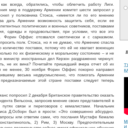
 как всегда, обратились, чтобы облегчить работу Лиги.
ения мер в поддержку Армении комитет шести запросил у
снил у полковника Стокса, «имеется ли по его мнению
ива дать Армении возможность защитить себя, если ее
петентных политических и военных советников, поставками
ия, одежды и продовольствия, при условии, что все это
7). Форин Оффис отозвался скептически и с сарказмом.
просить полк. Стокса, но я не думаю, что Армению спасла
о количество поставок, потому что ей не хватает воюющих
В
 сколько по их физическому и моральному состоянию – и не
то министр иностранных дел Керзон раздраженно черкнул:
ость, не их вина? Почитайте пришедший вчера отчет об их
Т
ем не менее, 30 ноября Форин Оффис покорно направил
К
жившему весьма недвусмысленно, что помогать Армении
предназначаемые этой стране поставки следует теперь
анс попросил 2 декабря Британское правительство оказать
идента Вильсона, запросив мнение своих представителей в
 путях связи и переговоров с кемалистами. Начальник
са Д.Осборн был в ярости: «Это совершенно абсурдно.
запросы или ответим сами, что послания Мустафе Кемалю
М
онстантинополь, 2) Рим, 3) Москву. Предпочтительным
И
ольское правительство сейчас имеет официальное общение