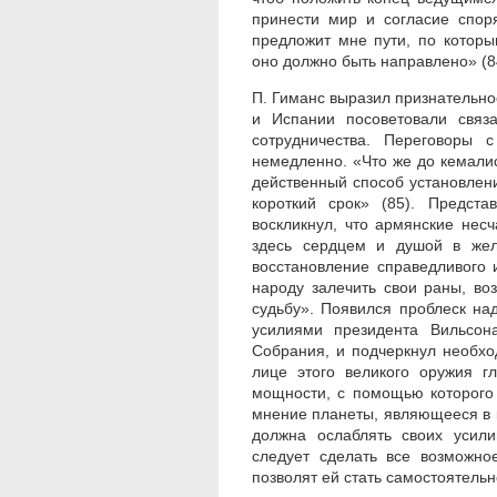
принести мир и согласие спор
предложит мне пути, по котор
оно должно быть направлено» (8
П. Гиманс выразил признательно
и Испании посоветовали связ
сотрудничества. Переговоры 
немедленно. «Что же до кемали
действенный способ установлени
короткий срок» (85). Предст
воскликнул, что армянские нес
здесь сердцем и душой в жел
восстановление справедливого 
народу залечить свои раны, во
судьбу». Появился проблеск на
усилиями президента Вильсона
Собрания, и подчеркнул необхо
лице этого великого оружия 
мощности, с помощью которого
мнение планеты, являющееся в 
должна ослаблять своих усил
следует сделать все возможно
позволят ей стать самостоятель