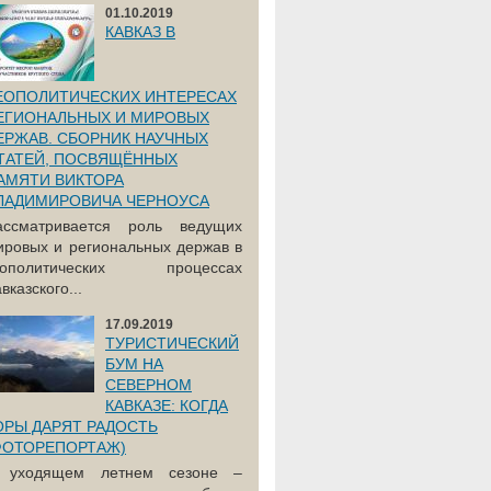
01.10.2019
КАВКАЗ В
ЕОПОЛИТИЧЕСКИХ ИНТЕРЕСАХ
ЕГИОНАЛЬНЫХ И МИРОВЫХ
ЕРЖАВ. СБОРНИК НАУЧНЫХ
ТАТЕЙ, ПОСВЯЩЁННЫХ
АМЯТИ ВИКТОРА
ЛАДИМИРОВИЧА ЧЕРНОУСА
ассматривается роль ведущих
ировых и региональных держав в
еополитических процессах
вказского...
17.09.2019
ТУРИСТИЧЕСКИЙ
БУМ НА
СЕВЕРНОМ
КАВКАЗЕ: КОГДА
ОРЫ ДАРЯТ РАДОСТЬ
ФОТОРЕПОРТАЖ)
 уходящем летнем сезоне –