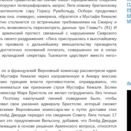
Г
 поручил телеграфировать запрос Лиги новому британскому
Р
тантинополе сэру Горасу Румбольду, Осборн продолжал
Б
 как она, очевидно, намерена, обратится к Мустафе Кемалю
М
тно столкнется со встречными требованиями на Смирну и
ить возможность пересмотреть данные три Главы?» (91) И
 армянский протест, связанный с нарушением Севрского
ть своего раздражения: «Лига прислушалась к высочайшему
о призвала к дальнейшему вмешательству президента
 достаточно оснований полагать, совершенно не в силах
о ирландский секретарь Тьюмалти царствует вместо него»
то он и французский Верховный комиссар рассмотрели идею
а Мустафе Кемалю через направленную в Анкару миссию
нако турецкие власти противостояли, оправдываясь, что
А
риниматься как признание строя Мустафы Кемаля. Более
комиссар Марк Бристоль не желал сотрудничать без точных
. Поэтому наилучшей линией поведения было, чтобы
овал свои указания адмиралу Бристолю, который сможет
ескими Верховными комиссара-ми о путях доставки этих
лойд Джордж передал эти сведения Совету Лиги только 17
вил это предложение Вильсону, добавив, что Ллойд Джордж
 лежащие в основе решения Армянского вопроса, относятся