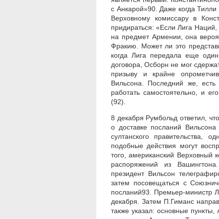
с Анкарой»90. Даже когда Тилли
Верховному комиссару в Конс
придираться: «Если Лига Наций,
на предмет Армении, она вероя
Фракию. Может ли это представ
когда Лига передала еще один
договора, Осборн не мог сдержа
призыву и крайне опрометчив
Вильсона. Последний же, есть
работать самостоятельно, и ег
(92).
8 декабря Румбольд ответил, ч
о доставке посланий Вильсон
султанского правительства, од
подобные действия могут восп
того, американский Верховный 
распоряжений из Вашингтона
президент Вильсон телеграфир
затем посовещаться с Союзнич
посланий93. Премьер-министр Л
декабря. Затем П.Гиманс напра
также указал: основные пункты,