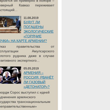
акроется он примерно в ноябре –
еверный Кавказ переживает
астоящий...
11.08.2019
БУДУТ ЛИ
ПОГАШЕНЫ
ЭКОЛОГИЧЕСКИЕ
«ГОРЯЧИЕ
ОЧКИ» НА КАРТЕ АРМЕНИИ?
тказ правительства от
ксплуатации Амулсарского
олотого рудника даже в случае
зитивного экспертного...
05.05.2019
АРМЕНИЯ –
РОССИЯ: РВАНЁТ
ЛИ ГАЗОВЫЙ
«ДЕТОНАТОР»?
жордж Сорос выступил с идеей
одчинения армянского
осударства транснациональным
неправительственным»