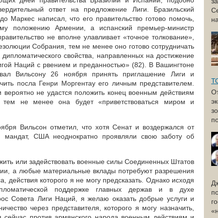
ющих дней правительства Бразилии и Испании, подобно
з
вердительный ответ на предложение Лиги. Бразильский
С
до Маркес написал, что его правительство готово помочь,
н
ому положению Армении, а испанский премьер-министр
правительство не вполне улавливает «точное толкование»,
золюции Собрания, тем не менее оно готово сотрудничать
 дипломатического свойства, направленных на достижение
гой Наций с рвением и преданностью» (82). В Вашингтоне
товал Вильсону 26 ноября принять приглашение Лиги и
Т
чить посла Генри Моргентау его личным представителем.
О
ии вероятно не удастся положить конец военным действиям
э
 тем не менее она будет «приветствоваться миром и
з
по
ября Вильсон отметил, что хотя Сенат и воздержался от
й мандат, США неоднократно проявляли свою заботу об
жить или задействовать военные силы Соединенных Штатов
ии, а любые материальные вклады потребуют разрешения
, действия которого я не могу предсказать. Однако исходя
Д
пломатической поддержке главных держав и в духе
п
рос Совета Лиги Наций, я желаю оказать добрые услуги и
г
ичество через представителя, которого я могу назначить,
«
я сейчас против армянского народа военным действиям и