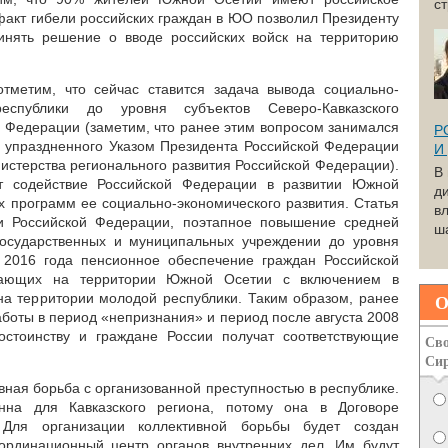
с
 факт гибели российских граждан в ЮО позволил Президенту
нять решение о вводе российских войск на территорию
отметим, что сейчас ставится задача вывода социально-
республики до уровня субъектов Северо-Кавказского
й Федерации (заметим, что ранее этим вопросом занимался
Р
 упраздненного Указом Президента Российской Федерации
И
нистерства регионального развития Российской Федерации).
В
ет содействие Российской Федерации в развитии Южной
д
х программ ее социально-экономического развития. Статья
вл
ии Российской Федерации, поэтапное повышение средней
ша
государственных и муниципальных учреждении до уровня
2016 года пенсионное обеспечение граждан Российской
вающих на территории Южной Осетии с включением в
О
на территории молодой республики. Таким образом, ранее
боты в период «непризнания» и период после августа 2008
достоинству и граждане России получат соответствующие
Сво
Си
вная борьба с организованной преступностью в республике.
нна для Кавказского региона, потому она в Договоре
 Для организации коллективной борьбы будет создан
рдинационный центр органов внутренних дел. Им будут