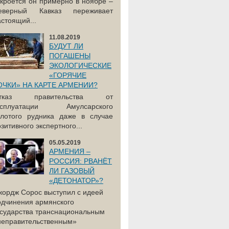
акроется он примерно в ноябре –
еверный Кавказ переживает
астоящий...
11.08.2019
БУДУТ ЛИ
ПОГАШЕНЫ
ЭКОЛОГИЧЕСКИЕ
«ГОРЯЧИЕ
ОЧКИ» НА КАРТЕ АРМЕНИИ?
тказ правительства от
ксплуатации Амулсарского
олотого рудника даже в случае
зитивного экспертного...
05.05.2019
АРМЕНИЯ –
РОССИЯ: РВАНЁТ
ЛИ ГАЗОВЫЙ
«ДЕТОНАТОР»?
жордж Сорос выступил с идеей
одчинения армянского
осударства транснациональным
неправительственным»