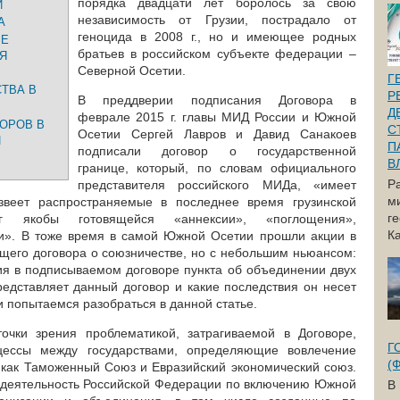
порядка двадцати лет боролось за свою
И
независимость от Грузии, пострадало от
А
геноцида в 2008 г., но и имеющее родных
ЫЕ
братьев в российском субъекте федерации –
Я
Северной Осетии.
Г
ТВА В
Р
В преддверии подписания Договора в
Д
феврале 2015 г. главы МИД России и Южной
ОРОВ В
С
Осетии Сергей Лавров и Давид Санакоев
И
П
подписали договор о государственной
В
границе, который, по словам официального
Р
представителя российского МИДа, «имеет
м
звеет распространяемые в последнее время грузинской
г
уг якобы готовящейся «аннексии», «поглощения»,
Ка
». В тоже время в самой Южной Осетии прошли акции в
щего договора о союзничестве, но с небольшим ньюансом:
вия в подписываемом договоре пункта об объединении двух
редставляет данный договор и какие последствия он несет
 попытаемся разобраться в данной статье.
чки зрения проблематикой, затрагиваемой в Договоре,
Г
цессы между государствами, определяющие вовлечение
(
 как Таможенный Союз и Евразийский экономический союз.
ет деятельность Российской Федерации по включению Южной
В