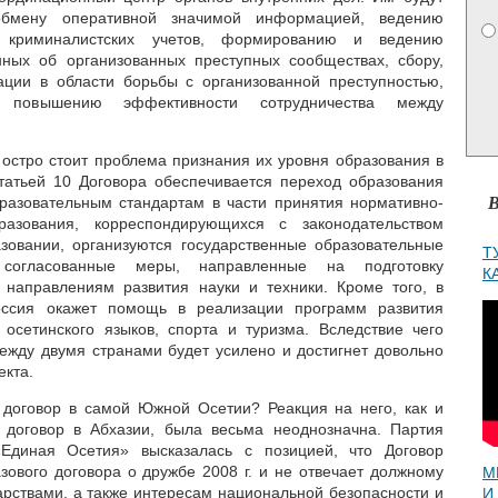
обмену оперативной значимой информацией, ведению
 криминалистских учетов, формированию и ведению
нных об организованных преступных сообществах, сбору,
ии в области борьбы с организованной преступностью,
 повышению эффективности сотрудничества между
 остро стоит проблема признания их уровня образования в
татьей 10 Договора обеспечивается переход образования
В
разовательным стандартам в части принятия нормативно-
азования, корреспондирующихся с законодательством
зовании, организуются государственные образовательные
Т
 согласованные меры, направленные на подготовку
К
 направлениям развития науки и техники. Кроме того, в
Россия окажет помощь в реализации программ развития
и осетинского языков, спорта и туризма. Вследствие чего
ежду двумя странами будет усилено и достигнет довольно
екта.
 договор в самой Южной Осетии? Реакция на него, как и
 договор в Абхазии, была весьма неоднозначна. Партия
«Единая Осетия» высказалась с позицией, что Договор
зового договора о дружбе 2008 г. и не отвечает должному
М
арствами, а также интересам национальной безопасности и
И