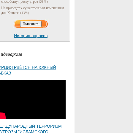
способствуя росту угроз (38%)
Не приведёт к существенным изменениям
для Кавказа (43%)
История опросов
идеоархив
УРЦИЯ РВЁТСЯ НА ЮЖНЫЙ
АВКАЗ
ЕЖДУНАРОДНЫЙ ТЕРРОРИЗМ
 УГРОЗЫ "ИСЛАМСКОГО