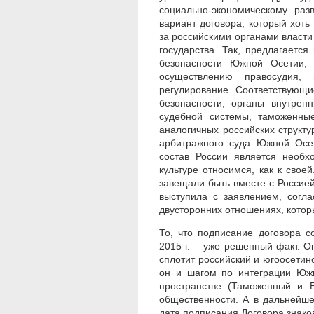
социально-экономическому раз
вариант договора, который хот
за российскими органами власт
государства. Так, предлагаетс
безопасности Южной Осетии, 
осуществлению правосудия,
регулирование. Соответствующ
безопасности, органы внутренн
судебной системы, таможенны
аналогичных российских структ
арбитражного суда Южной Осет
состав России является необ
культуре относимся, как к сво
завещали быть вместе с Россие
выступила с заявлением, согла
двусторонних отношениях, котор
То, что подписание договора с
2015 г. – уже решенный факт. 
сплотит российский и югоосетинс
он и шагом по интеграции Южн
пространстве (Таможенный и Е
общественности. А в дальнейш
дата подписания Договора знако