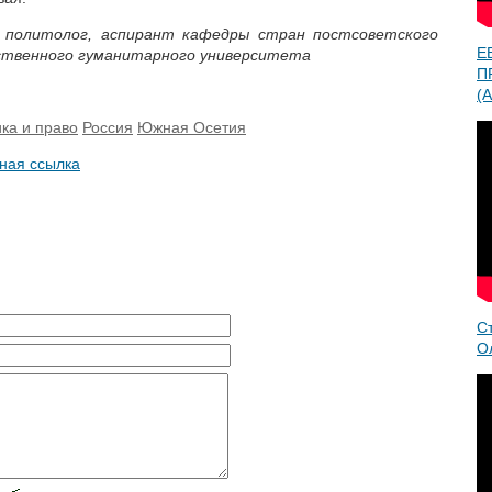
-
политолог, аспирант кафедры стран постсоветского
Е
рственного гуманитарного университета
П
(A
ка и право
Россия
Южная Осетия
ная ссылка
С
О