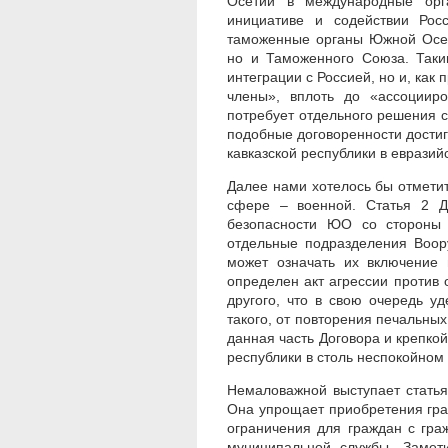
Осетии в международные орг
инициативе и содействии Рос
таможенные органы Южной Осети
но и Таможенного Союза. Таки
интеграции с Россией, но и, как
члены», вплоть до «ассоцииро
потребует отдельного решения с
подобные договоренности достиг
кавказской республики в евразий
Далее нами хотелось бы отмети
сфере – военной. Статья 2 Д
безопасности ЮО со стороны 
отдельные подразделения Воор
может означать их включение 
определен акт агрессии против о
другого, что в свою очередь у
такого, от повторения печальных
данная часть Договора и крепкой
республики в столь неспокойном 
Немаловажной выступает стать
Она упрощает приобретения гра
ограничения для граждан с гра
муниципальной службы. Замет