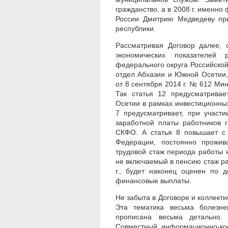
гражданство, а в 2008 г. именно
России Дмитрию Медведеву при
республики.
Рассматривая Договор далее, 
экономических показателей 
федерального округа Российско
отдел Абхазии и Южной Осетии,
от 8 сентября 2014 г. № 612 Ми
Так статья 12 предусматрива
Осетии в рамках инвестиционны
7 предусматривает, при участ
заработной платы работников 
СКФО. А статья 8 повышает с 
Федерации, постоянно прожи
трудовой стаж периода работы 
не включаемый в пенсию стаж ра
г., будет наконец оценен по 
финансовые выплаты.
Не забыта в Договоре и коллекти
Эта тематика весьма болезне
прописана весьма детально.
Совместный информационно-коо