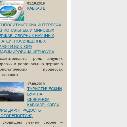
01.10.2019
КАВКАЗ В
ЕОПОЛИТИЧЕСКИХ ИНТЕРЕСАХ
ЕГИОНАЛЬНЫХ И МИРОВЫХ
ЕРЖАВ. СБОРНИК НАУЧНЫХ
ТАТЕЙ, ПОСВЯЩЁННЫХ
АМЯТИ ВИКТОРА
ЛАДИМИРОВИЧА ЧЕРНОУСА
ассматривается роль ведущих
ировых и региональных держав в
еополитических процессах
вказского...
17.09.2019
ТУРИСТИЧЕСКИЙ
БУМ НА
СЕВЕРНОМ
КАВКАЗЕ: КОГДА
ОРЫ ДАРЯТ РАДОСТЬ
ФОТОРЕПОРТАЖ)
 уходящем летнем сезоне –