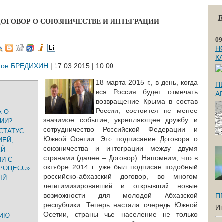
В
ДОГОВОР О СОЮЗНИЧЕСТВЕ И ИНТЕГРАЦИИ
09
Н
К
тон БРЕДИХИН
| 17.03.2015 | 10:00
18 марта 2015 г., в день, когда
П
вся Россия будет отмечать
А
возвращение Крыма в состав
России, состоится не менее
А О
значимое событие, укрепляющее дружбу и
ИИ?
сотрудничество Российской Федерации и
СТАТУС
Южной Осетии. Это подписание Договора о
ИЕЙ,
союзничества и интеграции между двумя
ЕЙ
странами (далее – Договор). Напомним, что в
И С
октябре 2014 г. уже был подписан подобный
ПРОЦЕСС»
российско-абхазский договор, во многом
ЫЙ
легитимизировавший и открывший новые
возможности для молодой Абхазской
П
республики. Теперь настала очередь Южной
И
Осетии, страны чье население не только
НИЮ