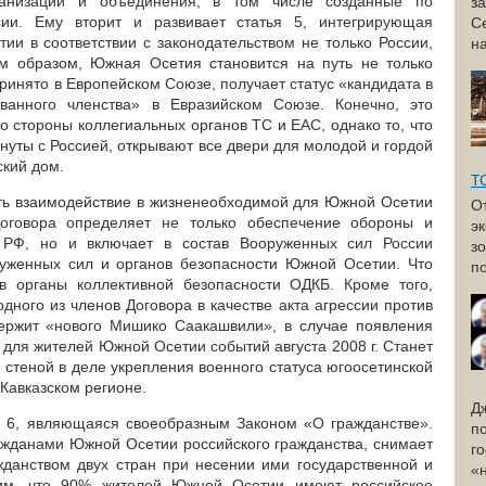
анизации и объединения, в том числе созданные по
з
сии. Ему вторит и развивает статья 5, интегрирующая
С
и в соответствии с законодательством не только России,
н
м образом, Южная Осетия становится на путь не только
 принято в Европейском Союзе, получает статус «кандидата в
ванного членства» в Евразийском Союзе. Конечно, это
о стороны коллегиальных органов ТС и ЕАС, однако то, что
нуты с Россией, открывают все двери для молодой и гордой
ский дом.
Т
ть взаимодействие в жизненеобходимой для Южной Осетии
О
оговора определяет не только обеспечение обороны и
э
РФ, но и включает в состав Вооруженных сил России
з
уженных сил и органов безопасности Южной Осетии. Что
по
в органы коллективной безопасности ОДКБ. Кроме того,
дного из членов Договора в качестве акта агрессии против
держит «нового Мишико Саакашвили», в случае появления
 для жителей Южной Осетии событий августа 2008 г. Станет
 стеной в деле укрепления военного статуса югоосетинской
Кавказском регионе.
Д
я 6, являющаяся своеобразным Законом «О гражданстве».
п
жданами Южной Осетии российского гражданства, снимает
г
жданством двух стран при несении ими государственной и
«
им, что 90% жителей Южной Осетии имеют российское