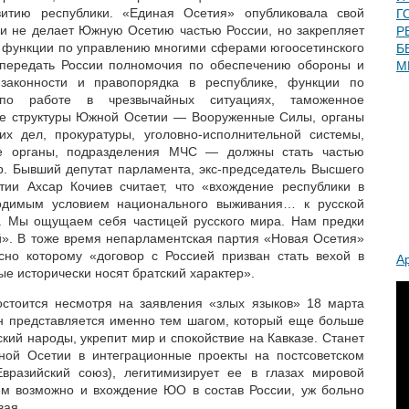
витию республики. «Единая Осетия» опубликовала свой
Г
ь и не делает Южную Осетию частью России, но закрепляет
Р
и функции по управлению многими сферами югоосетинского
Б
я передать России полномочия по обеспечению обороны и
М
законности и правопорядка в республике, функции по
 по работе в чрезвычайных ситуациях, таможенное
ие структуры Южной Осетии — Вооруженные Силы, органы
их дел, прокуратуры, уголовно-исполнительной системы,
е органы, подразделения МЧС — должны стать частью
ур. Бывший депутат парламента, экс-председатель Высшего
ии Ахсар Кочиев считает, что «вхождение республики в
ходимым условием национального выживания… к русской
ей. Мы ощущаем себя частицей русского мира. Нам предки
й». В тоже время непарламентская партия «Новая Осетия»
сно которому «договор с Россией призван стать вехой в
А
ые исторически носят братский характер».
остоится несмотря на заявления «злых языков» 18 марта
Он представляется именно тем шагом, который еще больше
кий народы, укрепит мир и спокойствие на Кавказе. Станет
ой Осетии в интеграционные проекты на постсоветском
вразийский союз), легитимизирует ее в глазах мировой
ем возможно и вхождение ЮО в состав России, уж больно
вая.