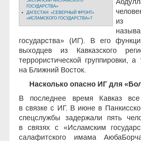
Абдул
ЭКСПАНСИИ «ИСЛАМСКОГО
ГОСУДАРСТВА»
чело
ДАГЕСТАН: «СЕВЕРНЫЙ ФРОНТ»
«ИСЛАМСКОГО ГОСУДАРСТВА»?
из э
назыв
государства» (ИГ). В его функц
выходцев из Кавказского ре
террористической группировки, а
на Ближний Восток.
Насколько опасно ИГ для «Бо
В последнее время Кавказ все
в связке с ИГ. В июне в Панкисск
спецслужбы задержали пять чело
в связях с «Исламским государс
салафитского имама АюбаБорча