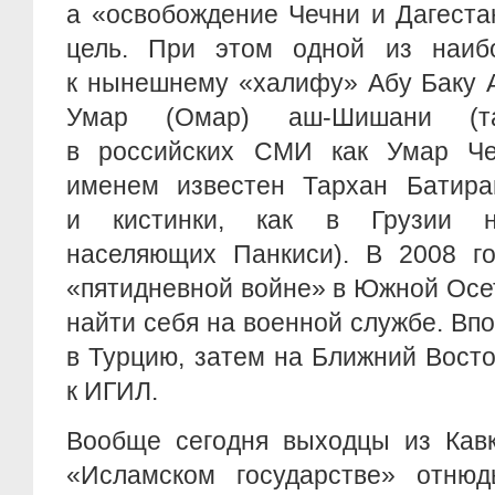
а «освобождение Чечни и Дагеста
цель. При этом одной из наиб
к нынешнему «халифу» Абу Баку А
Умар (Омар) аш-Шишани (та
в российских СМИ как Умар Че
именем известен Тархан Батира
и кистинки, как в Грузии н
населяющих Панкиси). В 2008 го
«пятидневной войне» в Южной Осет
найти себя на военной службе. Вп
в Турцию, затем на Ближний Восто
к ИГИЛ.
Вообще сегодня выходцы из Кавк
«Исламском государстве» отню