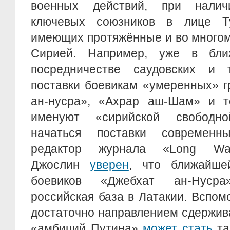
военных действий, при нали
ключевых союзников в лице Т
имеющих протяжённые и во многом
Сирией. Например, уже в бл
посредничестве саудовских и 
поставки боевикам «умеренных» г
ан-нусра», «Ахрар аш-Шам» и т
именуют «сирийской свободн
начаться поставки современ
редактор журнала «Long Wa
Джослин
уверен
, что ближайше
боевиков «Джебхат ан-Нуср
российская база в Латакии. Вспом
достаточно направлением сдержив
«амбиций Путина»
может стать
та