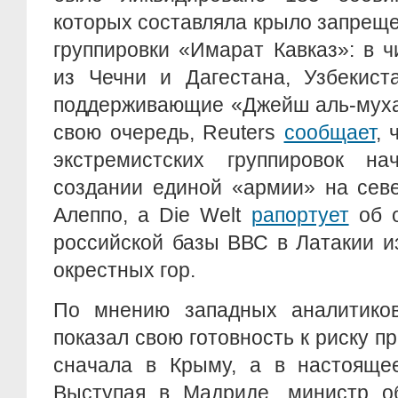
которых составляла крыло запрещ
группировки «Имарат Кавказ»: в 
из Чечни и Дагестана, Узбекист
поддерживающие «Джейш аль-муха
свою очередь, Reuters
сообщает
, 
экстремистских группировок н
создании единой «армии» на сев
Алеппо, а Die Welt
рапортует
об о
российской базы ВВС в Латакии и
окрестных гор.
По мнению западных аналитиков
показал свою готовность к риску п
сначала в Крыму, а в настояще
Выступая в Мадриде, министр 