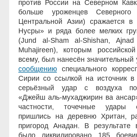
против России на Северном Кавк
больше уроженцев Северного
Центральной Азии) сражается в 
Нусры» и ряда более мелких гру
(Jund al-Sham al-Shishan, Ajna
Muhajireen), которым российско
всему, был нанесён значительный 
сообщению
специального корресп
Сирии со ссылкой на источник в 
серьёзный удар с воздуха пол
«Джейш аль-мухаджирин ва ансар»
частности, точечные удары 
пришлись на деревню Хритан, р
пригород Анадан. В результате 
было ликвидировано 185 боеви