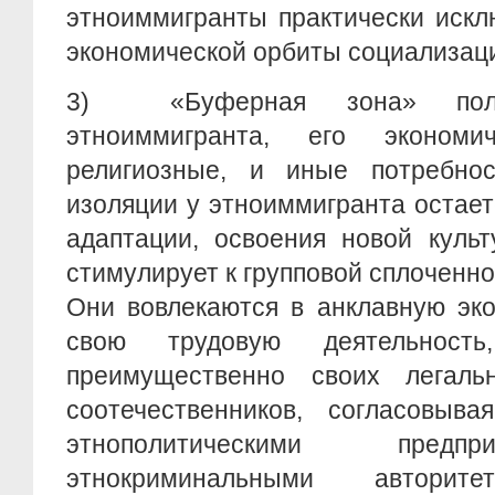
этноиммигранты практически искл
экономической орбиты социализац
3)
«Буферная зона» полн
этноиммигранта, его экономич
религиозные, и иные потребнос
изоляции у этноиммигранта остае
адаптации, освоения новой культ
стимулирует к групповой сплоченно
Они вовлекаются в анклавную эко
свою трудовую деятельность
преимущественно своих легаль
соотечественников, согласовыв
этнополитическими предп
этнокриминальными автори