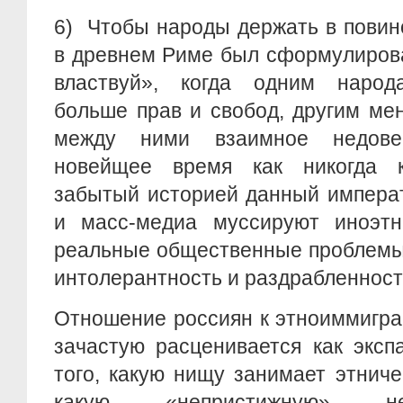
6)
Чтобы народы держать в повино
в древнем Риме был сформулирова
властвуй», когда одним народ
больше прав и свобод, другим ме
между ними взаимное недове
новейщее время как никогда к
забытый историей данный императ
и масс-медиа муссируют иноэтни
реальные общественные проблемы
интолерантность и раздрабленност
Отношение россиян к этноиммигра
зачастую расценивается как эксп
того, какую нищу занимает этнич
какую «непристижную» некв