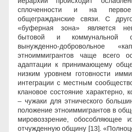
иерархии происходит ослаблен
сплоченности и на перво
общегражданские связи. С друг
«буферная зона» является нев
бытовой и коммунальной се
вынужденно-добровольное «кап
этноиммигрантов чаще всего ос
адаптации к принимающему общес
низким уровнем готовности имми
интеграции с местным сообществом
клановое состояние характерно, 
– чужаки для этнического больши
положение этноиммигрантов в обще
мировоззрение, обособляющее и
отчужденную общину [13]. «Полно