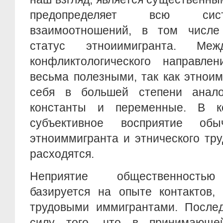
предопределяет всю сис
взаимоотношений, в том числе 
статус этноиимигранта. Ме
конфликтологического направлен
весьма полезными, так как этнои
себя в большей степени анало
константы и переменные. В к
субъективное восприятие об
этноиммигранта и этнического тр
расходятся.
Неприятие общественностью
базируется на опыте контактов,
трудовыми иммигрантами. Послед
силу того, что в принимающе