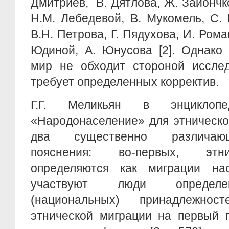
Дмитриев, В. Дятлова, Ж. Зайончко
Н.М. Лебедевой, В. Мукомель, С.
В.Н. Петрова, Г. Пядухова, И. Роман
Юдиной, А. Юнусова [2]. Однако
мир не обходит стороной исслед
требует определенных корректив.
Г.Г. Меликьян в энциклопе
«Народонаселение» для этническо
два существенно различаю
пояснения: во-первых, этн
определяются как миграции на
участвуют люди определе
(национальных) принадлежнос
этнической миграции на первый 