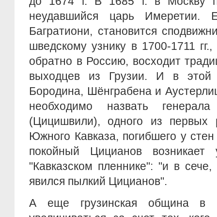
до 1674 г. В 1685 г. в Москву п
неудавшийся царь Имеретии. Е
Багратиони, становится сподвижни
шведскому узнику в 1700-1711 гг.
обратно в Россию, восходит трад
выходцев из Грузии. И в этой 
Бородина, Шёнграбена и Аустерли
необходимо назвать генерал
(Цицишвили), одного из первых 
Южного Кавказа, погибшего у стен 
покойный Цицианов возникает 
"Кавказском пленнике": "и в сече
явился пылкий Цицианов".
А еще грузинская община в 