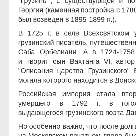
"Грузины", с существующей и по
Георгия (каменная постройка с 1788
был возведен в 1895-1899 гг.).
В 1725 г. в селе Всехсвятском 
грузинский писатель, путешественн
Саба Орбелиани. А в 1724-1758 
и творит сын Вахтанга VI, автор
"Описания царства Грузинского" 
могила которого находится в Донс
Российская империя стала вто
умершего в 1792 г. в гогол
выдающегося грузинского поэта Д
Но особенно важно, что после долги
на Московском печатном дворе бы