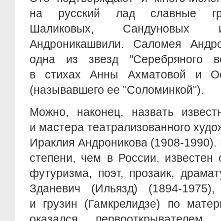
на русский лад славные гр
Шаликовых, Сандуновых и
Андроникашвили. Саломея Андрон
одна из звезд "Серебряного в
в стихах Анны Ахматовой и О
(называвшего ее "Соломинкой").
Можно, наконец, назвать извест
и мастера театрализованного худо
Ираклия Андроникова (1908-1990).
степени, чем в России, известен
футуризма, поэт, прозаик, драма
Зданевич (Ильязд) (1894-1975)
и грузин (Гамкрелидзе) по мате
оказался первооткрывателем 