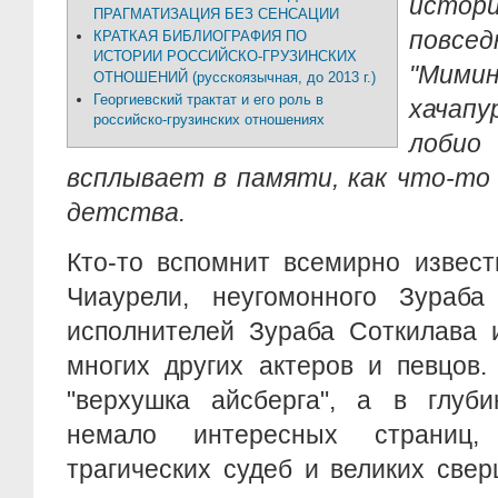
исто
ПРАГМАТИЗАЦИЯ БЕЗ СЕНСАЦИИ
повс
КРАТКАЯ БИБЛИОГРАФИЯ ПО
ИСТОРИИ РОССИЙСКО-ГРУЗИНСКИХ
"Мими
ОТНОШЕНИЙ (русскоязычная, до 2013 г.)
Георгиевский трактат и его роль в
хачапу
российско-грузинских отношениях
лобио
всплывает в памяти, как что-то 
детства.
Кто-то вспомнит всемирно извес
Чиаурели, неугомонного Зураба
исполнителей Зураба Соткилава 
многих других актеров и певцов.
"верхушка айсберга", а в глуби
немало интересных страниц,
трагических судеб и великих све