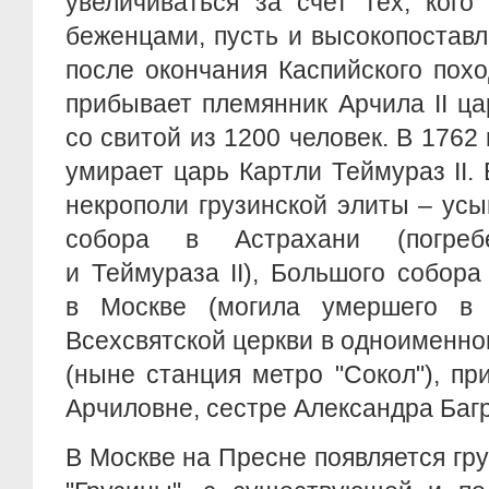
увеличиваться за счет тех, кого
беженцами, пусть и высокопоставл
после окончания Каспийского похо
прибывает племянник Арчила II ца
cо свитой из 1200 человек. В 1762 
умирает царь Картли Теймураз II.
некрополи грузинской элиты – ус
собора в Астрахани (погреб
и Теймураза II), Большого собор
в Москве (могила умершего в 1
Всехсвятской церкви в одноименн
(ныне станция метро "Сокол"), п
Арчиловне, сестре Александра Баг
В Москве на Пресне появляется гру