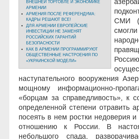
азерба
ВНЕШНЕЙ ТОРГОВЛЕ И ЭКОНОМИКЕ
АРМЕНИИ
подко
АРМЕНИЯ ПОСЛЕ РЕФЕРЕНДУМА:
СМИ (
КАДРЫ РЕШАЮТ ВСЕ!
ДЛЯ АРМЕНИИ ЕВРОПЕЙСКИЕ
смогли
ИНВЕСТИЦИИ НЕ ЗАМЕНЯТ
РОССИЙСКИХ ГАРАНТИЙ
народн
БЕЗОПАСНОСТИ
прав
КАК В АРМЕНИИ ПРОГРАММИРУЮТ
ОБЩЕСТВЕННЫЕ НАСТРОЕНИЯ ПО
Рос
«УКРАИНСКОЙ МОДЕЛИ»
осуще
наступательного вооружения Азер
мощному информационно-пропага
«борцам за справедливость», к с
определенной степени отравить а
посеять в нем ростки недоверия и
отношению к России. В насто
небольшого спада, разворачив