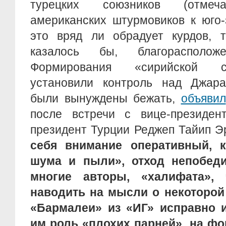
турецких союзников (отмеча
американских штурмовиков к юго-
это вряд ли обрадует курдов, т
казалось бы, благорасполож
Формирования «сирийской с
установили контроль над Джара
были вынуждены бежать,
объявил
после встречи с вице-президе
президент Турции Реджеп Тайип Э
себя внимание оперативный, к
шума и пыли», отход непобеди
многие авторы, «халифата»,
наводить на мысли о некоторой 
«Бармалеи» из «ИГ» исправно 
им роль «плохих парней», на фо