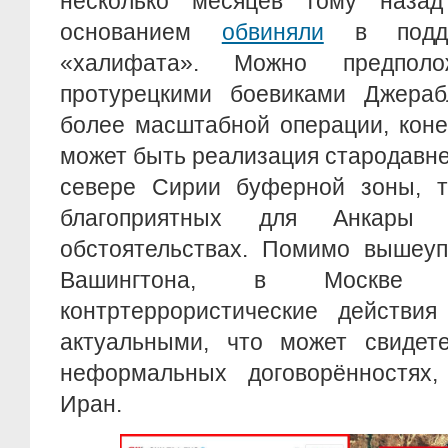
несколько месяцев тому наз
основанием
обвиняли
в поддер
«халифата». Можно предполо
протурецкими боевиками Джера
более масштабной операции, коне
может быть реализация стародавне
севере Сирии буферной зоны, т
благоприятных для Анкары в
обстоятельствах. Помимо вышеуп
Вашингтона, в Москв
контртеррористические действи
актуальными, что может свидете
неформальных договорённостях
Иран.