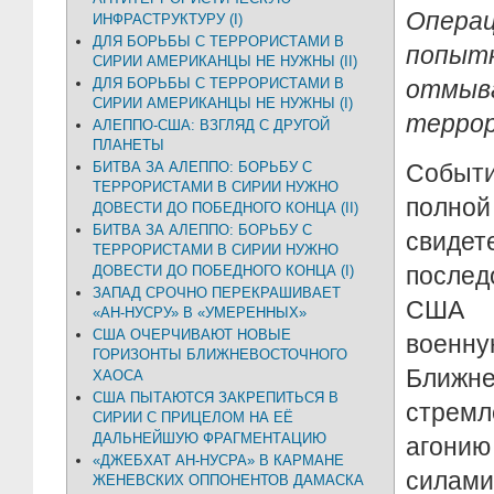
Операц
ИНФРАСТРУКТУРУ (I)
ДЛЯ БОРЬБЫ С ТЕРРОРИСТАМИ В
попыт
СИРИИ АМЕРИКАНЦЫ НЕ НУЖНЫ (II)
ДЛЯ БОРЬБЫ С ТЕРРОРИСТАМИ В
отмыв
СИРИИ АМЕРИКАНЦЫ НЕ НУЖНЫ (I)
терро
АЛЕППО-США: ВЗГЛЯД С ДРУГОЙ
ПЛАНЕТЫ
БИТВА ЗА АЛЕППО: БОРЬБУ С
Событи
ТЕРРОРИСТАМИ В СИРИИ НУЖНО
по
ДОВЕСТИ ДО ПОБЕДНОГО КОНЦА (II)
БИТВА ЗА АЛЕППО: БОРЬБУ С
свид
ТЕРРОРИСТАМИ В СИРИИ НУЖНО
после
ДОВЕСТИ ДО ПОБЕДНОГО КОНЦА (I)
ЗАПАД СРОЧНО ПЕРЕКРАШИВАЕТ
США н
«АН-НУСРУ» В «УМЕРЕННЫХ»
США ОЧЕРЧИВАЮТ НОВЫЕ
военну
ГОРИЗОНТЫ БЛИЖНЕВОСТОЧНОГО
Ближ
ХАОСА
США ПЫТАЮТСЯ ЗАКРЕПИТЬСЯ В
стре
СИРИИ С ПРИЦЕЛОМ НА ЕЁ
ДАЛЬНЕЙШУЮ ФРАГМЕНТАЦИЮ
агонию
«ДЖЕБХАТ АН-НУСРА» В КАРМАНЕ
силам
ЖЕНЕВСКИХ ОППОНЕНТОВ ДАМАСКА