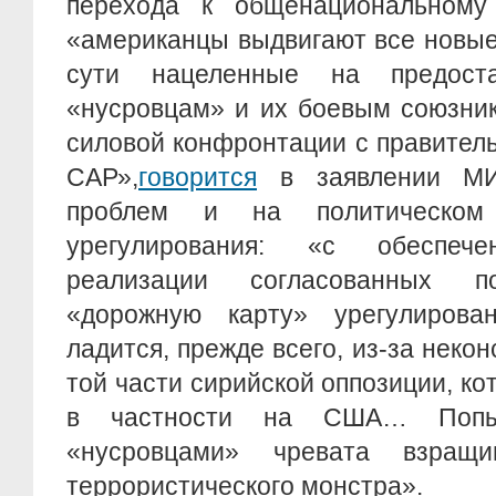
перехода к общенациональному
«американцы выдвигают все новые
сути нацеленные на предост
«нусровцам» и их боевым союзни
силовой конфронтации с правител
САР»,
говорится
в заявлении МИ
проблем и на политическом 
урегулирования: «с обеспече
реализации согласованных п
«дорожную карту» урегулирова
ладится, прежде всего, из-за неко
той части сирийской оппозиции, ко
в частности на США… Попыт
«нусровцами» чревата взращи
террористического монстра».