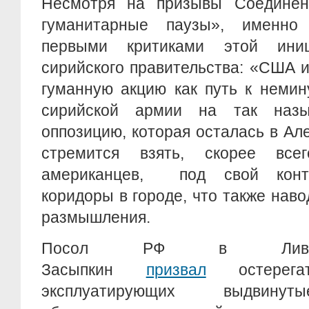
Несмотря на призывы Соединён
гуманитарные паузы», именно
первыми критиками этой ини
сирийского правительства: «США 
гуманную акцию как путь к неми
сирийской армии на так наз
оппозицию, которая осталась в А
стремится взять, скорее все
американцев, под свой конт
коридоры в городе, что также нав
размышления.
Посол РФ в Ливан
Засыпкин
призвал
остерегат
эксплуатирующих выдвинут