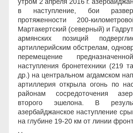
утром 2 апреля 2016 г. азербайджа
в наступление, бои разве
протяженности 200-километро
Мартакертский (северный) и Гадру
армянских позиций подвергл
артиллерийским обстрелам, однов
перемещение предназначенн
наступления бронетехники (219 т
др.) на центральном агдамском на
артиллерия открыла огонь по на
районам сосредоточения азер
второго эшелона. В резуль
азербайджанское наступление сры
на глубине 19-20 км от линии фронт