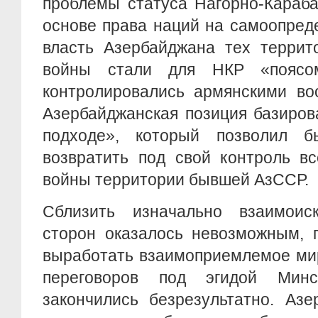
проблемы статуса Нагорно-Караба
основе права наций на самоопред
власть Азербайджана тех террит
войны стали для НКР «поясо
контролировались армянскими во
Азербайджанская позиция базиров
подходе», который позволил б
возвратить под свой контроль в
войны территории бывшей АзССР.
Сблизить изначально взаимоис
сторон оказалось невозможным, 
выработать взаимоприемлемое ми
переговоров под эгидой Мин
закончились безрезультатно. Азе