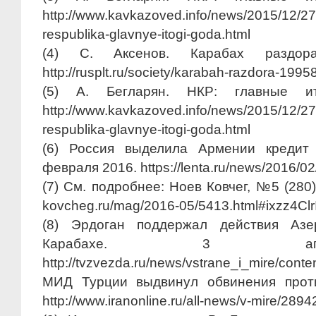
http://www.kavkazoved.info/news/2015/12/2
respublika-glavnye-itogi-goda.html
(4) С. Аксенов. Карабах раздор
http://rusplt.ru/society/karabah-razdora-1995
(5) А. Бегларян. НКР: главные ито
http://www.kavkazoved.info/news/2015/12/2
respublika-glavnye-itogi-goda.html
(6) Россия выделила Армении кредит 
февраля 2016. https://lenta.ru/news/2016/
(7) См. подробнее: Ноев Ковчег, №5 (280) м
kovcheg.ru/mag/2016-05/5413.html#ixzz4Clr
(8) Эрдоган поддержал действия Аз
Карабахе. 3 апр
http://tvzvezda.ru/news/vstrane_i_mire/cont
МИД Турции выдвинул обвинения проти
http://www.iranonline.ru/all-news/v-mire/2894