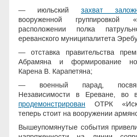
— июльский
захват заложн
вооруженной группировкой
расположении полка патрульн
ереванского муниципалитета Эребу
— отставка правительства прем
Абрамяна и формирование нов
Карена В. Карапетяна;
— военный парад, посвящ
Независимости в Ереване, во 
продемонстрирован
ОТРК «Иска
теперь стоит на вооружении армян
Вышеупомянутые события привели 
напряженности на линии сопри