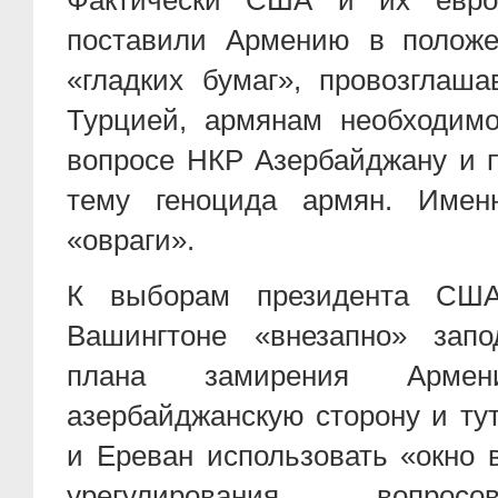
Фактически США и их европ
поставили Армению в положе
«гладких бумаг», провозглаш
Турцией, армянам необходим
вопросе НКР Азербайджану и п
тему геноцида армян. Имен
«овраги».
К выборам президента СШ
Вашингтоне «внезапно» зап
плана замирения Арме
азербайджанскую сторону и ту
и Ереван использовать «окно 
урегулирования вопро