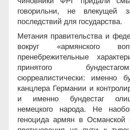
чиновники ФРГ придали смы
говорильни, не влекущей з
последствий для государства.
Метания правительства и феде
вокруг «армянского в
пренебрежительные характер
принятого бундестаг
сюрреалистически: именно б
канцлера Германии и контроли
и именно бундестаг олиц
немецкого народа. Не наобо
геноцида армян в Османской