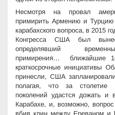
Несмотря на провал амери
примирить Армению и Турцию 
карабахского вопроса, в 2015 г
Конгресса США был вынесе
определявший времен
примирения… ближайшие 100
краткосрочные инициативы Об
принесли, США запланировал
полагая, что за столетие
поколений удастся дожать и 
Карабахе, и, возможно, вопро
вбив клин между Ереваном и