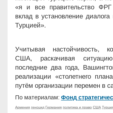
«я и все правительство ФРГ
вклад в установление диалога
Турцией».
Учитывая настойчивость, к
США, раскачивая ситуац
последние два года, Вашингто
реализации «столетнего плана
путём организации перемен в с
По материалам:
Фонд стратегиче
Армения
геноцид
Германия
политика и право
США
Турци