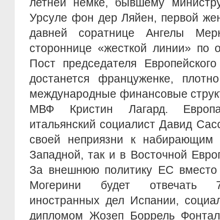
летней немке, бывшему министр
Урсуле фон дер Ляйен, первой же
давней соратнице Ангелы Мер
стороннице «жесткой линии» по 
Пост председателя Европейского
достанется француженке, плотно
международные финансовые структ
МВФ Кристин Лагард. Европа
итальянский социалист Давид Сас
своей неприязни к набирающим п
Западной, так и в Восточной Евр
За внешнюю политику ЕС вместо 
Могерини будет отвечать 7
иностранных дел Испании, социа
дипломом Жозеп Боррель Фонталь