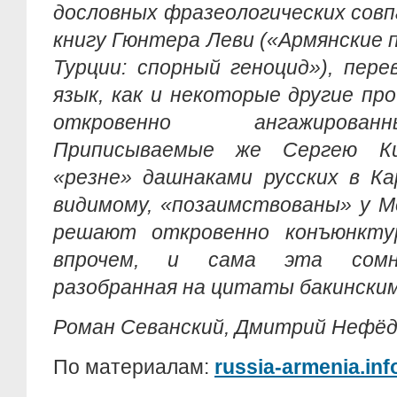
дословных фразеологических сов
книгу Гюнтера Леви («Армянские 
Турции: спорный геноцид»), пере
язык, как и некоторые другие пр
откровенно ангажирова
Приписываемые же Сергею Ки
«резне» дашнаками русских в Ка
видимому, «позаимствованы» у М
решают откровенно конъюнктур
впрочем, и сама эта сомни
разобранная на цитаты бакински
Роман Севанский, Дмитрий Нефё
По материалам:
russia-armenia.inf