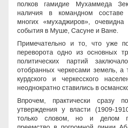
полков гамидие Мухаммеда Зек
наличия в командном составе 
многих «мухаджиров», очевидна 
события в Муше, Сасуне и Ване.
Примечательно и то, что уже по
переворота одно из основных тр
политических партий заключал
отобранных черкесами земель, а 
курдского и черкесского насел
неоднократно ставились в османск
Впрочем, практически сразу по
утверждения у власти (1909-1910
только словом, но и делом п
преемство в погромной линии Абд