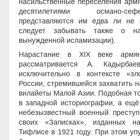
насильственные переселения армя
десятилетиями османо-се
представляются им едва ли не к
следует забывать также о на
вынужденной исламизации).
Нарастание в XIX веке армян
рассматривается А. Кадырб
исключительно в контексте «зл
России, стремившейся захватить 
вилайеты Малой Азии. Подобная то
в западной историографии, а ещё
небезызвестный военный преступ
своих «Записках», изданных н
Тифлисе в 1921 году. При этом упу