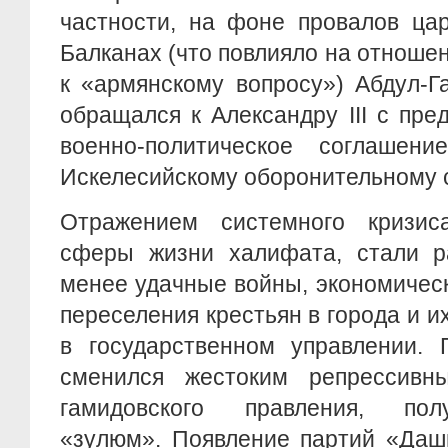
частности, на фоне провалов ца
Балканах (что повлияло на отноше
к «армянскому вопросу») Абдул-Г
обращался к Александру III с пр
военно-политическое соглашени
Искелесийскому оборонительному с
Отражением системного кризис
сферы жизни халифата, стали р
менее удачные войны, экономичес
переселения крестьян в города и и
в государственном управлении. 
сменился жестоким репрессивн
гамидовского правления, по
«зулюм». Появление партий «Даш