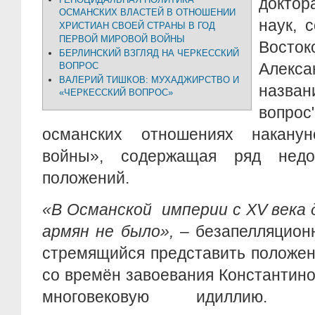
докто
ОСМАНСКИХ ВЛАСТЕЙ В ОТНОШЕНИИ
наук, 
ХРИСТИАН СВОЕЙ СТРАНЫ В ГОД
ПЕРВОЙ МИРОВОЙ ВОЙНЫ
Вост
БЕРЛИНСКИЙ ВЗГЛЯД НА ЧЕРКЕССКИЙ
Алекса
ВОПРОС
ВАЛЕРИЙ ТИШКОВ: МУХАДЖИРСТВО И
назва
«ЧЕРКЕССКИЙ ВОПРОС»
вопро
османских отношениях накану
войны», содержащая ряд нед
положений.
«В Османской империи с XV века д
армян не было»,
– безапелляционн
стремящийся представить положен
со времён завоевания Константино
многовековую идиллию.