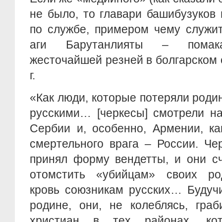
не было, то главари башибузуков
по службе, примером чему служи
аги Барутанлияты – помака
жесточайшей резней в болгарском 
г.
«Как люди, которые потеряли родин
русскими… [черкесы] смотрели на
Сербии и, особенно, Армении, ка
смертельного врага – России. Че
принял форму вендетты, и они с
отомстить «убийцам» своих род
кровь союзникам русских… Будуч
родине, они, не колеблясь, гра
христиан в тех районах, ко