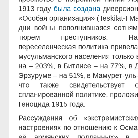
1913 году
была создана
диверсион
«Особая организация» (Teskilat-I M
дни войны пополнившаяся сотням
тюрем преступников. Нак
переселенческая политика привела
мусульманского населения только в
на – 203%, в Битлисе – на 77%, в 
Эрзуруме – на 51%, в Мамурет-уль-А
что также свидетельствует 
спланированной политике, проложи
Геноцида 1915 года.
Рассуждения об «экстремистски
настроениях по отношению к Осма
её армянских подданных» в 