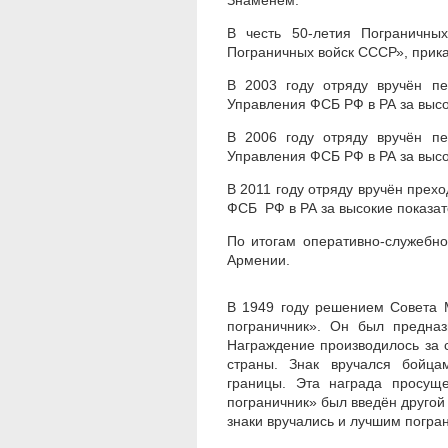
Знаменем.
В честь 50-летия Пограничны
Пограничных войск СССР», приказ
В 2003 году отряду вручён п
Управления ФСБ РФ в РА за высо
В 2006 году отряду вручён п
Управления ФСБ РФ в РА за высок
В 2011 году отряду вручён прех
ФСБ РФ в РА за высокие показате
По итогам оперативно-служебно
Армении.
В 1949 году решением Совета 
пограничник». Он был предназ
Награждение производилось за 
страны. Знак вручался бойца
границы. Эта награда просуще
пограничник» был введён другой 
знаки вручались и лучшим погра