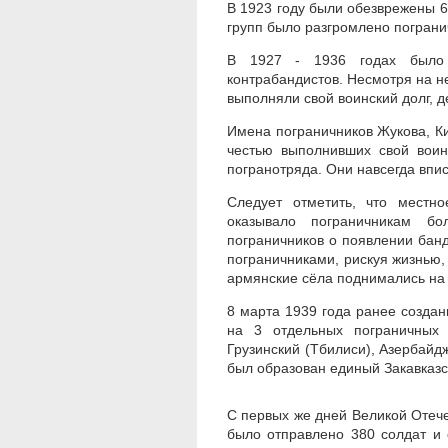
В 1923 году были обезврежены 60
групп было разгромлено пограни
В 1927 - 1936 годах было 
контрабандистов. Несмотря на н
выполняли свой воинский долг, д
Имена пограничников Жукова, Ки
честью выполнивших свой воин
погранотряда. Они навсегда впис
Следует отметить, что местн
оказывало пограничникам 
пограничников о появлении банд
пограничниками, рискуя жизнью
армянские сёла поднимались на
8 марта 1939 года ранее созда
на 3 отдельных пограничных 
Грузинский (Тбилиси), Азербайдж
был образован единый Закавказс
С первых же дней Великой Отеч
было отправлено 380 солдат и 