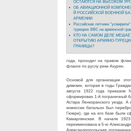
ОСТАЮТСЯ НА ВЫСОКОМ УР
ОБ АВИАЦИОННОЙ КОМПОНЕН
Й РОССИЙСКОЙ ВОЕННОЙ БА
АРМЕНИИ
Российские летчики "усмирили"
турецких ВВС на армянской гра
КТО НА САМОМ ДЕЛЕ МЕШАЕ
ОТКРЫТИЮ АРМЯНО-ТУРЕЦК
ГРАНИЦЫ?
года, проходит на правом флан
фланге по руслу реки Ахурян.
Основой для организации этог
дивизии, которая в годы Гражд
августа 1922 года приказом 
сформирован 1-й пограничный ба
Астара Ленкоранского уезда. А
комиссии батальон был перебро
Гюмри), где на его базе были 
Камарлинская. В начале 1923
переименована в 5-ю Александро
Александропольская погранична