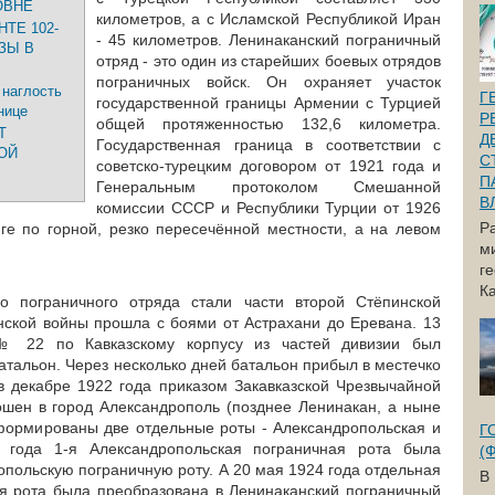
ОВНЕ
километров, а с Исламской Республикой Иран
ТЕ 102-
- 45 километров. Ленинаканский пограничный
ЗЫ В
отряд - это один из старейших боевых отрядов
пограничных войск. Он охраняет участок
 наглость
Г
государственной границы Армении с Турцией
нице
Р
общей протяженностью 132,6 километра.
Т
Д
Государственная граница в соответствии с
ОЙ
С
советско-турецким договором от 1921 года и
П
Генеральным протоколом Смешанной
В
комиссии СССР и Республики Турции от 1926
Р
ге по горной, резко пересечённой местности, а на левом
м
г
Ка
о пограничного отряда стали части второй Стёпинской
анской войны прошла с боями от Астрахани до Еревана. 13
№ 22 по Кавказскому корпусу из частей дивизии был
тальон. Через несколько дней батальон прибыл в местечко
 в декабре 1922 года приказом Закавказской Чрезвычайной
шен в город Александрополь (позднее Ленинакан, а ныне
сформированы две отдельные роты - Александропольская и
Г
 года 1-я Александропольская пограничная рота была
(
польскую пограничную роту. А 20 мая 1924 года отдельная
В
я рота была преобразована в Ленинаканский пограничный