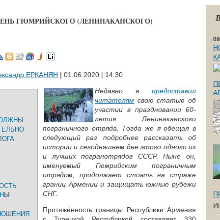
В
ДЕНЬ ГЮМРИЙСКОГО (ЛЕНИНАКАНСКОГО)
09
Н
К
ександр ЕРКАНЯН
| 01.06.2020 | 14:30
П
Недавно я
предоставил
А
читателям
свою статью об
участии в праздновании 60-
летия Ленинаканского
ДОЛЖНЫ
пограничного отряда. Тогда же я обещал в
ТЕЛЬНО
следующий раз подробнее рассказать об
ЛОГА
истории и сегодняшнем дне этого одного из
и лучших погранотрядов СССР. Ныне он,
именуемый Гюмрийским пограничным
отрядом, продолжает стоять на страже
границ Армении и защищать южные рубежи
ОСТЬ
СНГ.
П
ОНЫ
И
Протяжённость границы Республики Армения
НОШЕНИЯ
с Турецкой Республикой составляет 330