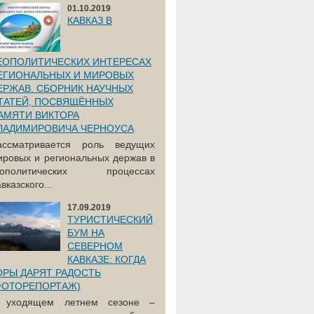
01.10.2019
КАВКАЗ В
ЕОПОЛИТИЧЕСКИХ ИНТЕРЕСАХ
ЕГИОНАЛЬНЫХ И МИРОВЫХ
ЕРЖАВ. СБОРНИК НАУЧНЫХ
ТАТЕЙ, ПОСВЯЩЁННЫХ
АМЯТИ ВИКТОРА
ЛАДИМИРОВИЧА ЧЕРНОУСА
ассматривается роль ведущих
ировых и региональных держав в
еополитических процессах
вказского...
17.09.2019
ТУРИСТИЧЕСКИЙ
БУМ НА
СЕВЕРНОМ
КАВКАЗЕ: КОГДА
ОРЫ ДАРЯТ РАДОСТЬ
ФОТОРЕПОРТАЖ)
 уходящем летнем сезоне –