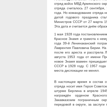
отряд войск МВД Армянского окр
отряда считалось 27 сентября
года. Но командование отряда 
датой годового праздника ст
Министров СССР от 27 марта 19
Эта дата и считается днём образ
1 мая 1928 года постановление
Красное Знамя и грамота к нему.
года 39-й Ленинаканский погр
Лаврентия Павловича Берии. На в
после его ареста и расстрела 
августа 1953 года от имени П
новое Знамя взамен пришедшего
СССР в 1928 году. С 1957 года
места дислокации не менял.
В настоящее время в состав от
отряда носит имя Героя Советск
штурме Берлина в апреле 1945
награждён орденом Красно
Закавказским пограничным ок
передовой в округе, за заслуги