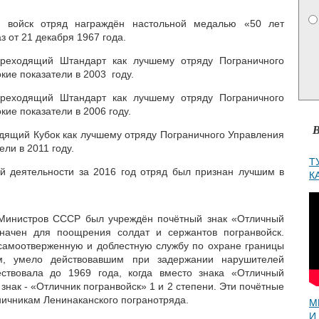
х войск отряд награждён настольной медалью «50 лет
 от 21 декабря 1967 года.
ереходящий Штандарт как лучшему отряду Пограничного
кие показатели в 2003 году.
ереходящий Штандарт как лучшему отряду Пограничного
ие показатели в 2006 году.
В
одящий Кубок как лучшему отряду Пограничного Управления
ли в 2011 году.
Т
й деятельности за 2016 год отряд был признан лучшим в
К
Министров СССР был учреждён почётный знак «Отличный
начен для поощрения солдат и сержантов погранвойск.
самоотверженную и доблестную службу по охране границы
м, умело действовавшим при задержании нарушителей
ствовала до 1969 года, когда вместо знака «Отличный
знак - «Отличник погранвойск» 1 и 2 степени. Эти почётные
ничникам Ленинаканского погранотряда.
М
И