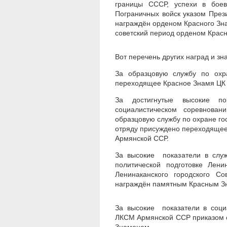
границы СССР, успехи в боев
Пограничных войск указом През
награждён орденом Красного Зн
советский период орденом Красн
Вот перечень других наград и зн
За образцовую службу по охр
переходящее Красное Знамя ЦК
За достигнутые высокие по
социалистическом соревнован
образцовую службу по охране го
отряду присуждено переходящее
Армянской ССР.
За высокие показатели в служ
политической подготовке Лен
Ленинаканского городского С
награждён памятным Красным З
За высокие показатели в соци
ЛКСМ Армянской ССР приказом о