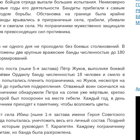
лю бойцов отряда выпали большие испытания. Неимоверно
Г
вые годы его деятельности. Бандиты прибегали к самым
Р
одом борьбы. Обстановка на границе была крайне
Б
банды врывались в приграничные села, грабили, убивали
М
от и сжигали села. Но пограничники мужественно защищали
ив превосходящих сил противника.
и ни одного дня не проходило без боевых столкновений. В
чтожены две крупные вражеские банды численностью до 180
формирований.
го поста (ныне 5-я застава) Пётр Жуков, выполняя боевой
чёвки Ордаклу банду численностью 18 человек и смело в
ы попытались пленить пограничника, но Жуков, несмотря на
й до прибытия подкрепления. Отважный воин скончался на
А
аничники обнаружили Петра на сопке уже мёртвым, крепко
ерой был похоронен на месте гибели. Каждый год, в день
чники приходят к памятнику, чтобы возложить цветы.
ст села Ибиш (ныне 1-я застава имени Героя Советского
да попыталась уничтожить весь его личный состав. Поздней
 которым руководил Т. Карапетян. Каждому пограничнику
итам, но банда была разгромлена.