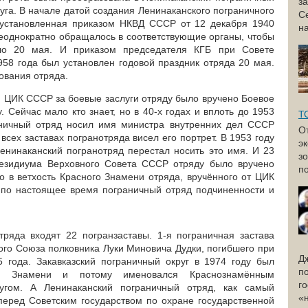
з
уга. В начале датой создания Ленинаканского пограничного
С
, установленная приказом НКВД СССР от 12 декабря 1940
н
неоднократно обращалось в соответствующие органы, чтобы
ало 20 мая. И приказом председателя КГБ при Совете
58 года был установлен годовой праздник отряда 20 мая.
ования отряда.
м ЦИК СССР за боевые заслуги отряду было вручено Боевое
 Сейчас мало кто знает, но в 40-х годах и вплоть до 1953
Т
аничный отряд носил имя министра внутренних дел СССР
О
сех заставах погранотряда висел его портрет. В 1953 году
э
Ленинаканский погранотряд перестал носить это имя. И 23
з
резидиума Верховного Совета СССР отряду было вручено
по
 в ветхость Красного Знамени отряда, вручённого от ЦИК
 по настоящее время пограничный отряд подчиненности и
ряда входят 22 погранзаставы. 1-я пограничная застава
ого Союза полковника Луки Миновича Дудки, погибшего при
Д
 года. Закавказский пограничный округ в 1974 году был
п
го Знамени и потому именовался Краснознамённым
г
ругом. А Ленинаканский пограничный отряд, как самый
«
 перед Советским государством по охране государственной