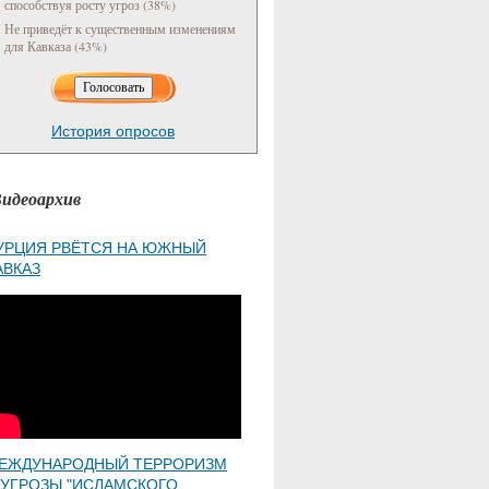
способствуя росту угроз (38%)
Не приведёт к существенным изменениям
для Кавказа (43%)
История опросов
идеоархив
УРЦИЯ РВЁТСЯ НА ЮЖНЫЙ
АВКАЗ
ЕЖДУНАРОДНЫЙ ТЕРРОРИЗМ
 УГРОЗЫ "ИСЛАМСКОГО