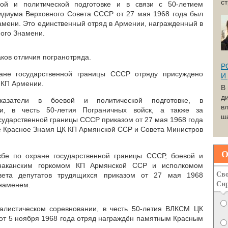
с
ой и политической подготовке и в связи с 50-летием
идиума Верховного Совета СССР от 27 мая 1968 года был
амени. Это единственный отряд в Армении, награжденный в
ого Знамени.
аков отличия погранотряда.
Р
ане государственной границы СССР отряду присуждено
И
 КП Армении.
В
д
казатели в боевой и политической подготовке, в
вл
ии, в честь 50-летия Пограничных войск, а также за
ша
сударственной границы СССР приказом от 27 мая 1968 года
 Красное Знамя ЦК КП Армянской ССР и Совета Министров
О
бе по охране государственной границы СССР, боевой и
инаканским горкомом КП Армянской ССР и исполкомом
Сво
овета депутатов трудящихся приказом от 27 мая 1968
Си
наменем.
алистическом соревновании, в честь 50-летия ВЛКСМ ЦК
т 5 ноября 1968 года отряд награждён памятным Красным