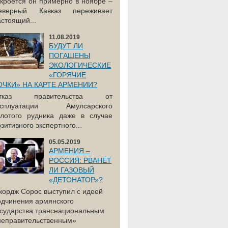
акроется он примерно в ноябре –
еверный Кавказ переживает
астоящий...
11.08.2019
БУДУТ ЛИ
ПОГАШЕНЫ
ЭКОЛОГИЧЕСКИЕ
«ГОРЯЧИЕ
ОЧКИ» НА КАРТЕ АРМЕНИИ?
тказ правительства от
ксплуатации Амулсарского
олотого рудника даже в случае
зитивного экспертного...
05.05.2019
АРМЕНИЯ –
РОССИЯ: РВАНЁТ
ЛИ ГАЗОВЫЙ
«ДЕТОНАТОР»?
жордж Сорос выступил с идеей
одчинения армянского
осударства транснациональным
неправительственным»