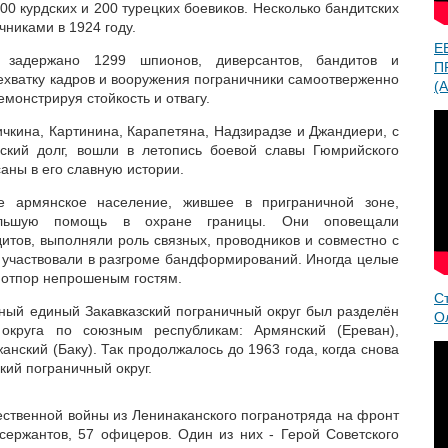
0 курдских и 200 турецких боевиков. Несколько бандитских
чниками в 1924 году.
Е
задержано 1299 шпионов, диверсантов, бандитов и
П
ехватку кадров и вооружения пограничники самоотверженно
(A
емонстрируя стойкость и отвагу.
чкина, Картинина, Карапетяна, Надзирадзе и Джандиери, с
ский долг, вошли в летопись боевой славы Гюмрийского
аны в его славную истории.
ое армянское население, жившее в приграничной зоне,
большую помощь в охране границы. Они оповещали
итов, выполняли роль связных, проводников и совместно с
, участвовали в разгроме бандформирований. Иногда целые
 отпор непрошеным гостям.
С
нный единый Закавказский пограничный округ был разделён
О
округа по союзным республикам: Армянский (Ереван),
анский (Баку). Так продолжалось до 1963 года, когда снова
кий пограничный округ.
ественной войны из Ленинаканского погранотряда на фронт
сержантов, 57 офицеров. Один из них - Герой Советского