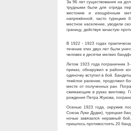
За 96 лет существования на до
трудными были для отряда пер
жестоким и изощрённым мет
напряжённой, часто турецкие 
местное население, уводили ск
границу, действуя зачастую прот
В 1922 - 1923 годах практическ
течение этих двух лет были уни
человек и десятки мелких банд
Летом 1923 года пограничник 3-
приказ, обнаружил в районе ко
одиночку вступил в бой. Бандит
тяжёлое ранение, продолжил бо
месте от полученных ран. Погр
сжимающим в руках винтовку. Г
рождения Петра Жукова, пограни
Осенью 1923 года, окружив по
Союза Луки Дудки), турецкая бан
ночью завязался неравный бой,
пришлось противостоять 20 банд