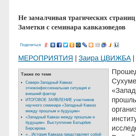
Не замалчивая трагических страниц
Заметки с семинара кавказоведов
Поделиться
МЕРОПРИЯТИЯ
|
Заира ЦВИЖБА
|
Прош
Также по теме
Сухум
Северо-Западный Кавказ:
этноконфессиональная ситуация и
«Запа
внешний фактор
прошл
ИТОГОВОЕ ЗАЯВЛЕНИЕ участников
научного семинара «Западный Кавказ
орган
между прошлым и будущим»
«Западный Кавказ между прошлым и
инсти
будущим». Выступление Батырбия
исслед
Берсирова
«…История Кавказа представляет собой