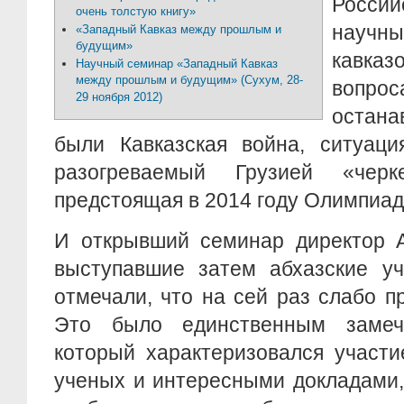
Росси
очень толстую книгу»
науч
«Западный Кавказ между прошлым и
будущим»
кавка
Научный семинар «Западный Кавказ
между прошлым и будущим» (Сухум, 28-
вопро
29 ноября 2012)
остан
были Кавказская война, ситуаци
разогреваемый Грузией «чер
предстоящая в 2014 году Олимпиад
И открывший семинар директор А
выступавшие затем абхазские у
отмечали, что на сей раз слабо п
Это было единственным замеч
который характеризовался участ
ученых и интересными докладами,