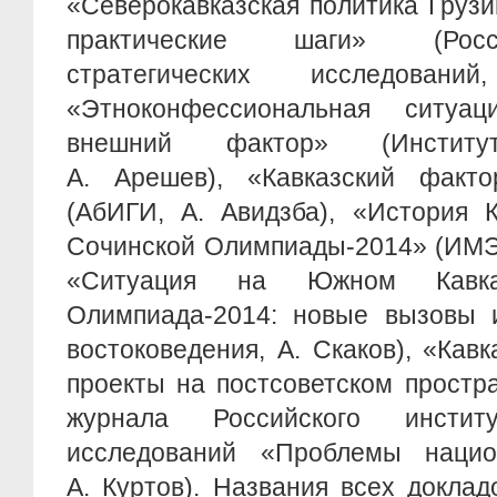
«Северокавказская политика Груз
практические шаги» (Росс
стратегических исследован
«Этноконфессиональная ситу
внешний фактор» (Институт
А. Арешев), «Кавказский факт
(АбИГИ, А. Авидзба), «История 
Сочинской Олимпиады-2014» (ИМЭ
«Ситуация на Южном Кавк
Олимпиада-2014: новые вызовы и
востоковедения, А. Скаков), «Кав
проекты на постсоветском простра
журнала Российского институ
исследований «Проблемы нацио
А. Куртов). Названия всех доклад