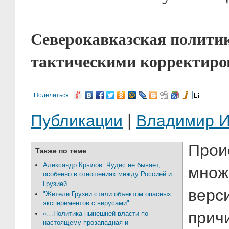
Северокавказская политик
тактическими корректир
Поделиться
Публикации
|
Владимир 
Прои
Также по теме
Александр Крылов: Чудес не бывает,
множ
особенно в отношениях между Россией и
Грузией
верс
"Жители Грузии стали объектом опасных
экспериментов с вирусами"
прич
«…Политика нынешней власти по-
настоящему прозападная и