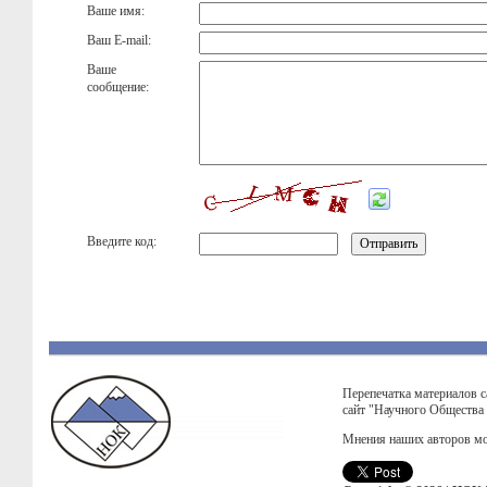
Ваше имя:
Ваш E-mail:
Ваше
сообщение:
Введите код:
Перепечатка материалов с
сайт "Научного Общества
Мнения наших авторов мо