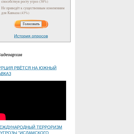
способствуя росту угроз (38%)
Не приведёт к существенным изменениям
для Кавказа (43%)
История опросов
идеоархив
УРЦИЯ РВЁТСЯ НА ЮЖНЫЙ
АВКАЗ
ЕЖДУНАРОДНЫЙ ТЕРРОРИЗМ
 УГРОЗЫ "ИСЛАМСКОГО