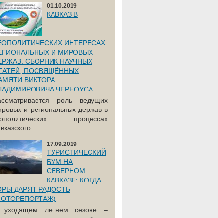
01.10.2019
КАВКАЗ В
ЕОПОЛИТИЧЕСКИХ ИНТЕРЕСАХ
ЕГИОНАЛЬНЫХ И МИРОВЫХ
ЕРЖАВ. СБОРНИК НАУЧНЫХ
ТАТЕЙ, ПОСВЯЩЁННЫХ
АМЯТИ ВИКТОРА
ЛАДИМИРОВИЧА ЧЕРНОУСА
ассматривается роль ведущих
ировых и региональных держав в
еополитических процессах
вказского...
17.09.2019
ТУРИСТИЧЕСКИЙ
БУМ НА
СЕВЕРНОМ
КАВКАЗЕ: КОГДА
ОРЫ ДАРЯТ РАДОСТЬ
ФОТОРЕПОРТАЖ)
 уходящем летнем сезоне –