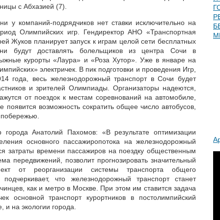
ницы с Абхазией (7).
Г
Р
 ни у компаний-подрядчиков нет ставки исключительно на
Б
ериод Олимпийских игр. Гендиректор АНО «Транспортная
М
ей Жуков планирует запуск к играм целой сети бесплатных
они будут доставлять болельщиков из центра Сочи в
ыжные курорты «Лаура» и «Роза Хутор». Уже в январе на
мпийских» электричек. В пик подготовки и проведения Игр,
14 года, весь железнодорожный транспорт в Сочи будет
астников и зрителей Олимпиады. Организаторы надеются,
кажутся от поездок к местам соревнований на автомобиле,
же появится возможность сократить общее число автобусов,
 побережью.
 города Анатолий Пахомов: «В результате оптимизации
А
еления основного пассажиропотока на железнодорожный
тся затраты времени пассажиров на поездку общественным
ъема передвижений, позволит прогнозировать значительный
фект от реорганизации системы транспорта общего
 подчеркивает, что железнодорожный транспорт станет
инцев, как и метро в Москве. При этом им ставится задача
ек основной транспорт курортников в постолимпийский
е, и на экологии города.