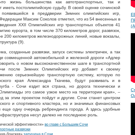
что жизнь большинства как автотранспортных, так и
 иметь постолимпийскую судьбу. В своей оценке сочинской
, появившейся в преддверии Зимних олимпийских игр,
Е
Федерации Максим Соколов отметил, что из 54 внесенных в
П
ведения XXII Олимпийских игр транспортных объектов 41
(A
тию курорта, в том числе 370 километров дорог, развязок,
лее 200 километров железнодорожных линий, новые вокзалы,
руктура (9).
а, созданные развязки, запуск системы электричек, а так
оде совмещенной автомобильной и железной дороги «Адлер
оворить о новом высококачественном шаге в транспортной
очи после Зимних Олимпийских игр добавит к своему
жению серьезнейшую транспортную систему, которую по
рского края Александра Ткачева, будут развивать и в
гба - Сочи ездит вся страна, но дорога технически и
С
 Олимпиады это самое узкое место на территории края», –
О
ед за этим проектом пойдут и другие. Сочи станет центром
еского и спортивного кластера, но и значимых финансовых
и еще одну очередь ребрендинга города. А здесь удобные
инфраструктура несут далеко не последнюю роль.
омической эффективности»
во главе с Большим Сочи
портные развязки
дная-Донская»
запущена в Сочи