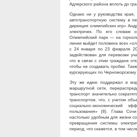
Адлерского района вплоть до гра
Однако ни у руководства края,
автотранспортную систему в п
дирекция олимпийских игр» Андр
электричек. По его словам 
Олимпийский парк — на горнол
линии выйдет половина всех «оли
с 24 января по 23 февраля 20
задействован для перевозки уч
что в связи с этим граждане от
чтобы не создавать пробки. Так
курсирующих по Черноморскому
Эту же идею поддержал и мэр
маршрутной сети, перераспред
транспорт значительно сократя
транспортом, что, с учетом об
социально-экономический эф
пользования» (8). Глава Сочи
настолько удобным для жизни соч
превращения системы электрич
период, что скажется, в том числ