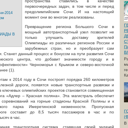
пространства ставились в качестве
первоочередных задач, в том числе и перед
предолимпийским Сочи. И на настоящий
чи-2014
момент они во многом реализованы.
зом
Г
Превращение региона Большого Сочи в
Р
мощный автотранспортный узел позволит не
ПИАДЫ В
Д
только улучшить доставку зрителей
С
Олимпиады из различных регионов России и
П
зарубежных стран, но и преобразует сам
В
и. Станет данный процесс и бонусом на пути развития Сочи
Р
ческого центра, что добавит значимости городу и в
м
эффективности» Черноморья с Крымом и северо-восточной
г
нее (1).
Ка
там к 2014 году в Сочи построят порядка 260 километров
лезной дороги, появятся новые транспортные развязки и
з ключевых олимпийских проектов становится совмещенная
га «Адлер – Красная поляна». Эта магистраль обеспечит
ов соревнований на горные стадионы Красной Поляны и к
ого парка Имеретинской низменности. Пропускная
Г
роге составит до 8,5 тысяч пассажиров в час и по
(
тысяч в час.
В
ная транспортная система, ставящая своей задачей