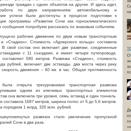
з
еезде граждан с одних объектов на другие. И здесь идет,
С
работа по двум направлениям: автомобильному и
н
кие успехи были достигнуты в процессе подготовки к
ии программы «Развитие Сочи как горноклиматического
го сообщения попробуем рассказать по знаковым событиям.
апущено рабочее движение по двум новым транспортным
 и «Стадион». Стоимость «Адлерского кольца» составила
 В свой состав оно включает две развязки, соединенные
Т
стакадами с 11 съездами, и имеет четыре путепровода.
О
 составляет 580 метров. Развязка «Стадион», стоимость
э
рда рублей, включает две эстакады, два моста через реку
з
я скорость движения – 60 км. в час. Общая протяженность
по
ыла открыта трехуровневая транспортная развязка
тупившее одним из ключевых транспортных элементов
тав она включила три уровня, семь эстакад и один тоннель.
 составила 1687 метров, ширина полос от 5 до 5,6 метров.
а порядком 1 млрд. 320 млн. рублей.
Д
п
ышеупомянутых развязок стало увеличение пропускной
г
ралей Сочи в два раза.
«