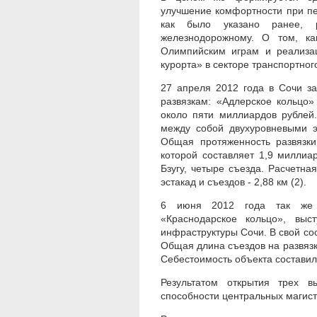
улучшение комфортности при пер
как было указано ранее, 
железнодорожному. О том, ка
Олимпийским играм и реализац
курорта» в секторе транспортно
27 апреля 2012 года в Сочи з
развязкам: «Адлерское кольцо»
около пяти миллиардов рублей.
между собой двухуровневыми э
Общая протяженность развязки
которой составляет 1,9 миллиа
Бзугу, четыре съезда. Расчетна
эстакад и съездов - 2,88 км (2).
6 июня 2012 года так же б
«Краснодарское кольцо», выс
инфраструктуры Сочи. В свой сос
Общая длина съездов на развязке
Себестоимость объекта составил
Результатом открытия трех в
способности центральных магист