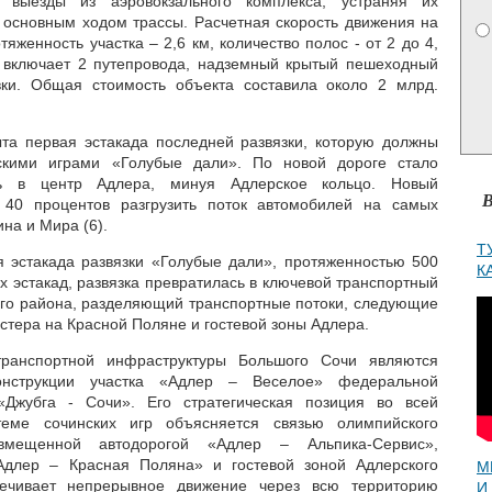
 выезды из аэровокзального комплекса, устраняя их
 основным ходом трассы. Расчетная скорость движения на
тяженность участка – 2,6 км, количество полос - от 2 до 4,
т включает 2 путепровода, надземный крытый пешеходный
вки. Общая стоимость объекта составила около 2 млрд.
ыта первая эстакада последней развязки, которую должны
кими играми «Голубые дали». По новой дороге стало
ь в центр Адлера, минуя Адлерское кольцо. Новый
В
 40 процентов разгрузить поток автомобилей на самых
на и Мира (6).
Т
я эстакада развязки «Голубые дали», протяженностью 500
К
ех эстакад, развязка превратилась в ключевой транспортный
кого района, разделяющий транспортные потоки, следующие
стера на Красной Поляне и гостевой зоны Адлера.
ранспортной инфраструктуры Большого Сочи являются
нструкции участка «Адлер – Веселое» федеральной
«Джубга - Сочи». Его стратегическая позиция во всей
стеме сочинских игр объясняется связью олимпийского
вмещенной автодорогой «Адлер – Альпика-Сервис»,
Адлер – Красная Поляна» и гостевой зоной Адлерского
М
ечивает непрерывное движение через всю территорию
И