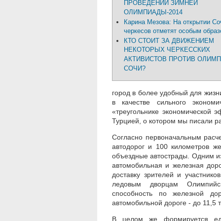
ПРОВЕДЕНИИ ЗИМНЕЙ
ОЛИМПИАДЫ-2014
Карина Мезова: На открытии Со
черкесов отметят особым обра
КТО СТОИТ ЗА ДВИЖЕНИЕМ
НЕКОТОРЫХ ЧЕРКЕССКИХ
АКТИВИСТОВ ПРОТИВ ОЛИМ
СОЧИ?
город в более удобный для жизн
в качестве сильного экономи
«треугольнике экономической 
Турцией, о котором мы писали ра
Согласно первоначальным расче
автодорог и 100 километров же
объездные автострады. Одним и
автомобильная и железная доро
доставку зрителей и участник
ледовым дворцам Олимпийск
способность по железной до
автомобильной дороге - до 11,5 
В целом же формируется еди