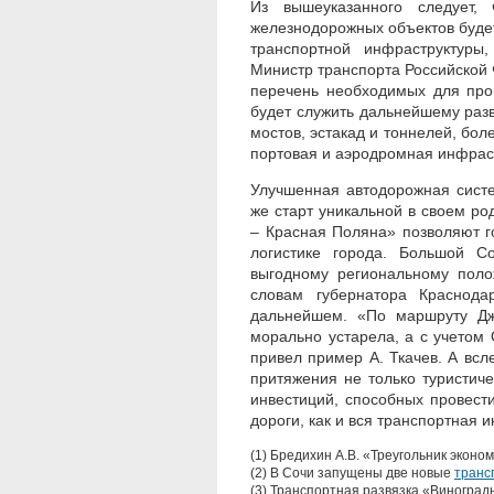
Из вышеуказанного следует, 
железнодорожных объектов будет
транспортной инфраструктуры
Министр транспорта Российской 
перечень необходимых для про
будет служить дальнейшему разви
мостов, эстакад и тоннелей, бо
портовая и аэродромная инфраст
Улучшенная автодорожная систем
же старт уникальной в своем р
– Красная Поляна» позволяют г
логистике города. Большой С
выгодному региональному поло
словам губернатора Краснода
дальнейшем. «По маршруту Джу
морально устарела, а с учетом
привел пример А. Ткачев. А всл
притяжения не только туристич
инвестиций, способных провест
дороги, как и вся транспортная 
(1) Бредихин А.В. «Треугольник экон
(2) В Сочи запущены две новые
транс
(3) Транспортная развязка «Виногра