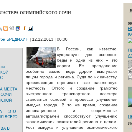
В
КЛАСТЕРА ОЛИМПИЙСКОГО СОЧИ
09
Н
К
тон БРЕДИХИН
| 12.12.2013 | 00:00
В России, как известно,
П
существует две основные
А
беды и одна из них – это
дороги. Ее преодоление
сии
особенно важно, ведь дороги выступают
СКОЙ
лицом города и региона. Судя по их качеству,
 С
приезжающие оценивают всю населенную
местность. Оттого и создание грамотно
А МЕСТА
выстроенного транспортного кластера
 СОЧИ
становится основой в процессе улучшения
НСКОЙ
имиджа города. В то же время, создание
инновационных и современных
А — ЭТО
автомагистралей способствуют улучшению
П
Я ВСЕГО
экономических показателей региона в целом.
И
Рост имиджа и улучшение экономического
ТВА В