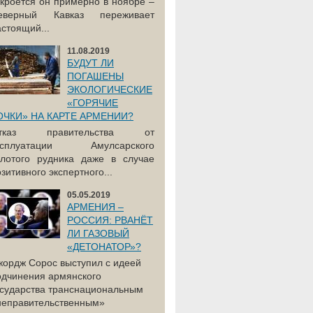
акроется он примерно в ноябре –
еверный Кавказ переживает
астоящий...
11.08.2019
БУДУТ ЛИ
ПОГАШЕНЫ
ЭКОЛОГИЧЕСКИЕ
«ГОРЯЧИЕ
ОЧКИ» НА КАРТЕ АРМЕНИИ?
тказ правительства от
ксплуатации Амулсарского
олотого рудника даже в случае
зитивного экспертного...
05.05.2019
АРМЕНИЯ –
РОССИЯ: РВАНЁТ
ЛИ ГАЗОВЫЙ
«ДЕТОНАТОР»?
жордж Сорос выступил с идеей
одчинения армянского
осударства транснациональным
неправительственным»