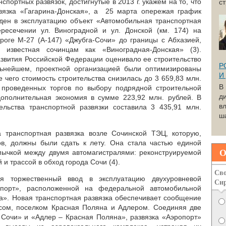
портных развязок, достигнутые в 2013 г. укажем на то, что
с
вязка «Гагарина-Донская», а 25 марта опережая график
ден в эксплуатацию объект «Автомобильная транспортная
ересечении ул. Виноградной и ул. Донской (км. 174) на
оге М-27 (А-147) «Джубга-Сочи» до границы с Абхазией,
 известная сочинцам как «Виноградная-Донская» (3).
азвития Российской Федерации оценивало ее строительство
Р
льнейшем, проектной организацией были оптимизированы
И
 чего стоимость строительства снизилась до 3 659,83 млн.
В
м проведенных торгов по выбору подрядной строительной
д
дополнительная экономия в сумме 223,92 млн. рублей. В
вл
ельства транспортной развязки составила 3 435,91 млн.
ша
 транспортная развязка возле Сочинской ТЭЦ, которую,
в, должны были сдать к лету. Она стала частью единой
О
мычкой между двумя автомагистралями: реконструируемой
и трассой в обход города Сочи (4).
Сво
я торжественный ввод в эксплуатацию двухуровневой
Си
опорт», расположенной на федеральной автомобильной
а». Новая транспортная развязка обеспечивает сообщение
сом, поселком Красная Поляна и Адлером. Соединяя две
Сочи» и «Адлер – Красная Поляна», развязка «Аэропорт»