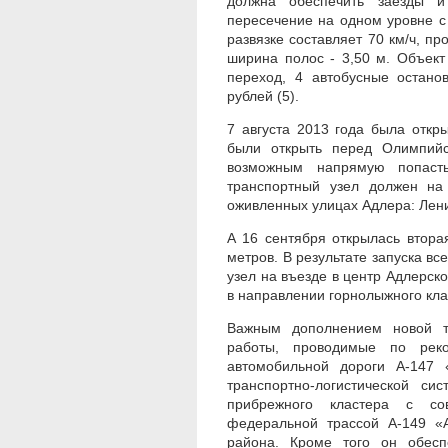
должна обеспечить заезды и
пересечение на одном уровне с
развязке составляет 70 км/ч, про
ширина полос - 3,50 м. Объек
переход, 4 автобусные остано
рублей (5).
7 августа 2013 года была откр
были открыть перед Олимпийс
возможным напрямую попаст
транспортный узел должен на
оживленных улицах Адлера: Лени
А 16 сентября открылась втора
метров. В результате запуска вс
узел на въезде в центр Адлерс
в направлении горнолыжного кла
Важным дополнением новой т
работы, проводимые по реко
автомобильной дороги А-147 
транспортно-логистической си
прибрежного кластера с со
федеральной трассой А-149 «
района. Кроме того он обесп