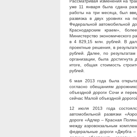
Рассматривая изменения на транс
уже 11 января была сдана раз
работы на три месяца, был вве
развязка в двух уровнях на п
Федеральной автомобильной дор
Краснодарским краем», более
Министерство экономического р
в 4 829,15 млн. рублей. В да
проектные решения, в результате
рублей. Далее, по результата
организации, была достигнута 
итоге, общая стоимость строит
рублей.
6 мая 2013 года была открыта
согласно обещаниям дорожнико
объездной дороги Сочи и пере
сейчас Малой объездной дорогой 
12 июля 2013 года состоялс
автомобильной развязки «Аэр
дороге «Адлер – Красная Полян
между аэровокзальным комплек
федеральные дороги «Джубга – 