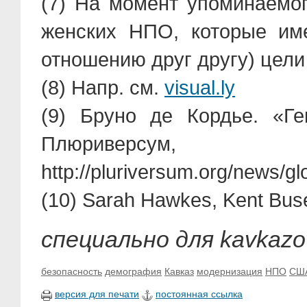
(7) На момент упоминаемо
женских НПО, которые им
отношению друг другу) цели
(8) Напр. см.
visual.ly
(9) Бруно де Кордье. «Ге
Плюриве
http://pluriversum.org/news/g
(10) Sarah Hawkes, Kent Buse
специально для kavkazov
безопасность
демография
Кавказ
модернизация
НПО
СШ
версия для печати
постоянная ссылка