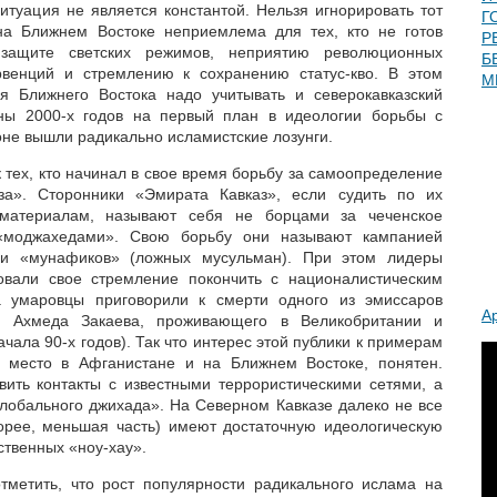
итуация не является константой. Нельзя игнорировать тот
Г
 на Ближнем Востоке неприемлема для тех, кто не готов
Р
защите светских режимов, неприятию революционных
Б
рвенций и стремлению к сохранению статус-кво. В этом
М
я Ближнего Востока надо учитывать и северокавказский
ны 2000-х годов на первый план в идеологии борьбы с
оне вышли радикально исламистские лозунги.
 тех, кто начинал в свое время борьбу за самоопределение
за». Сторонники «Эмирата Кавказ», если судить по их
м материалам, называют себя не борцами за чеченское
 «моджахедами». Свою борьбу они называют кампанией
 и «мунафиков» (ложных мусульман). При этом лидеры
вали свое стремление покончить с националистическим
а умаровцы приговорили к смерти одного из эмиссаров
А
я Ахмеда Закаева, проживающего в Великобритании и
ала 90-х годов). Так что интерес этой публики к примерам
 место в Афганистане и на Ближнем Востоке, понятен.
овить контакты с известными террористическими сетями, а
«глобального джихада». На Северном Кавказе далеко не все
корее, меньшая часть) имеют достаточную идеологическую
ственных «ноу-хау».
тметить, что рост популярности радикального ислама на