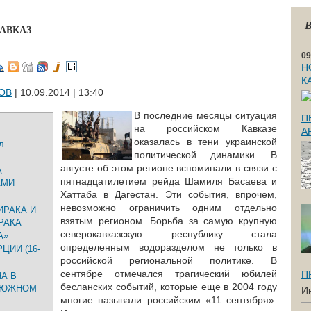
В
АВКАЗ
09
Н
К
ОВ
| 10.09.2014 | 13:40
В последние месяцы ситуация
П
на российском Кавказе
А
оказалась в тени украинской
л
политической динамики. В
августе об этом регионе вспоминали в связи с
А
пятнадцатилетием рейда Шамиля Басаева и
АМИ
Хаттаба в Дагестан. Эти события, впрочем,
невозможно ограничить одним отдельно
ИРАКА И
взятым регионом. Борьба за самую крупную
РАКА
северокавказскую республику стала
А»
определенным водоразделом не только в
ЦИИ (16-
российской региональной политике. В
сентябре отмечался трагический юбилей
П
А В
бесланских событий, которые еще в 2004 году
А ЮЖНОМ
И
многие называли российским «11 сентября».