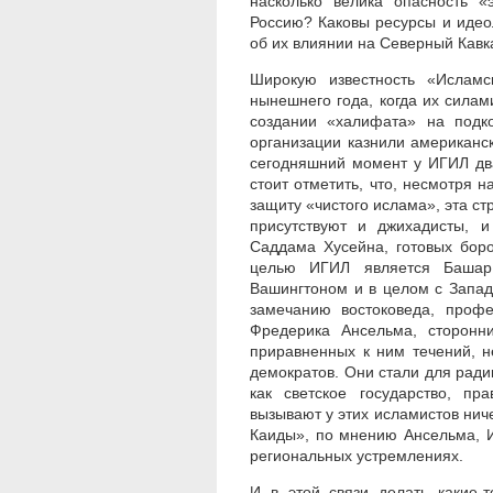
насколько велика опасность «
Россию? Каковы ресурсы и идео
об их влиянии на Северный Кавк
Широкую известность «Исламс
нынешнего года, когда их сила
создании «халифата» на подко
организации казнили американ
сегодняшний момент у ИГИЛ два
стоит отметить, что, несмотря 
защиту «чистого ислама», эта ст
присутствуют и джихадисты, 
Саддама Хусейна, готовых бор
целью ИГИЛ является Башар 
Вашингтоном и в целом с Запа
замечанию востоковеда, профе
Фредерика Ансельма, сторонн
приравненных к ним течений, н
демократов. Они стали для ради
как светское государство, п
вызывают у этих исламистов ниче
Каиды», по мнению Ансельма, И
региональных устремлениях.
И в этой связи делать какие-