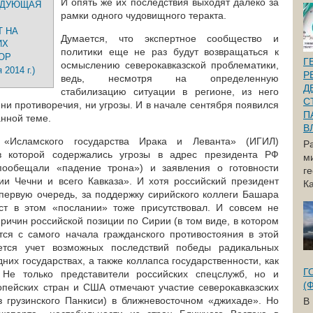
И опять же их последствия выходят далеко за
ЕДУЮЩАЯ
рамки одного чудовищного теракта.
Т НА
Думается, что экспертное сообщество и
ИХ
политики еще не раз будут возвращаться к
ОР
Г
осмыслению северокавказской проблематики,
2014 г.)
Р
ведь, несмотря на определенную
Д
стабилизацию ситуации в регионе, из него
С
ни противоречия, ни угрозы. И в начале сентября появился
П
нной теме.
В
 «Исламского государства Ирака и Леванта» (ИГИЛ)
Р
 в которой содержались угрозы в адрес президента РФ
м
пообещали «падение трона») и заявления о готовности
г
ии Чечни и всего Кавказа». И хотя российский президент
Ка
 первую очередь, за поддержку сирийского коллеги Башара
кст в этом «послании» тоже присутствовал. И совсем не
ричин российской позиции по Сирии (в том виде, в котором
тся с самого начала гражданского противостояния в этой
яется учет возможных последствий победы радикальных
дних государствах, а также коллапса государственности, как
Г
 Не только представители российских спецслужб, но и
(
опейских стран и США отмечают участие северокавказских
з грузинского Панкиси) в ближневосточном «джихаде». Но
В