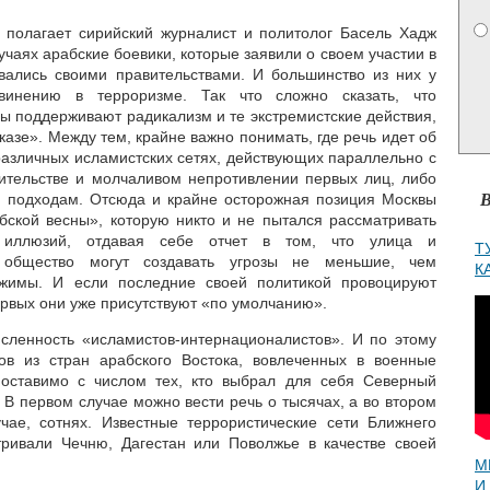
 полагает сирийский журналист и политолог Басель Хадж
учаях арабские боевики, которые заявили о своем участии в
вались своими правительствами. И большинство из них у
инению в терроризме. Так что сложно сказать, что
ы поддерживают радикализм и те экстремистские действия,
азе». Между тем, крайне важно понимать, где речь идет об
различных исламистских сетях, действующих параллельно с
тительстве и молчаливом непротивлении первых лиц, либо
В
м подходам. Отсюда и крайне осторожная позиция Москвы
бской весны», которую никто и не пытался рассматривать
х иллюзий, отдавая себе отчет в том, что улица и
Т
е общество могут создавать угрозы не меньшие, чем
К
ежимы. И если последние своей политикой провоцируют
ервых они уже присутствуют «по умолчанию».
сленность «исламистов-интернационалистов». И по этому
ков из стран арабского Востока, вовлеченных в военные
поставимо с числом тех, кто выбрал для себя Северный
 В первом случае можно вести речь о тысячах, а во втором
чае, сотнях. Известные террористические сети Ближнего
тривали Чечню, Дагестан или Поволжье в качестве своей
М
И