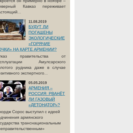
акроется он примерно в ноябре –
еверный Кавказ переживает
астоящий...
11.08.2019
БУДУТ ЛИ
ПОГАШЕНЫ
ЭКОЛОГИЧЕСКИЕ
«ГОРЯЧИЕ
ОЧКИ» НА КАРТЕ АРМЕНИИ?
тказ правительства от
ксплуатации Амулсарского
олотого рудника даже в случае
зитивного экспертного...
05.05.2019
АРМЕНИЯ –
РОССИЯ: РВАНЁТ
ЛИ ГАЗОВЫЙ
«ДЕТОНАТОР»?
жордж Сорос выступил с идеей
одчинения армянского
осударства транснациональным
неправительственным»