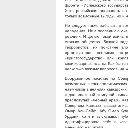
фронта «Исламского государст
Хотя российская активность н
только возможные выгоды, но и н
Не следует также забывать о то
нападения. Не в последнюю оче
реалиях. И целью такой войны я
сколько общества. Важной зад
террористов, их поистине гл
организаторов «великих пот
«криптогосударство» или «кри
свои коварные планы. Как бы то
несколько важных вопросов, на 
Вооруженное насилие на Север
возможных внешнеполитических 
наемников в деяниях кавказских 
годов знаковой фигурой «исл
пресловутый «черный араб» Хат
Северном Кавказе «засветилис
Омар Аль-Сейф, Абу Омар Кувей
Урдани, хотя и высказывал пуб
идентифицировал себя с изве
меньшего масштаба.