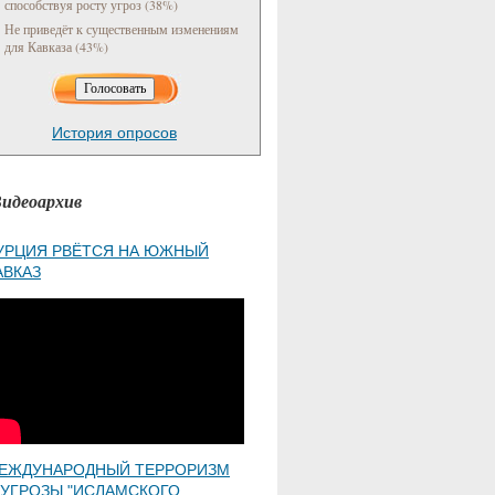
способствуя росту угроз (38%)
Не приведёт к существенным изменениям
для Кавказа (43%)
История опросов
идеоархив
УРЦИЯ РВЁТСЯ НА ЮЖНЫЙ
АВКАЗ
ЕЖДУНАРОДНЫЙ ТЕРРОРИЗМ
 УГРОЗЫ "ИСЛАМСКОГО