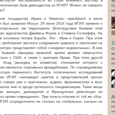
экспорта» нестабильности из стран Ближнего Востока в
з
логическая база джихадистов из ИГИЛ? Можно ли говорить
С
аз?
н
кое государство Ирака и Леванта» приобрело в июне
ми был захвачен Мосул. 29 июня 2014 года ИГИЛ заявило о
нтрольных им территориях. Впоследствии боевики этой
ских журналистов Джеймса Фоули и Стивена Сотлоффа. На
 основных театра борьбы. Это - Ирак и Сирия. При этом
Т
на требования жесткого следования шариату и претензии на
руктура представляет собой «синдикат недовольных». В нем
О
и бывшие офицеры иракской армии времен свергнутого
э
оться с США, а также с шиитами Ирака. При этом другой
з
Асад (выходец из алавитов), отношения которого с
по
дом являются откровенно враждебными. По справедливому
ссора парижского Института политических исследований
ики ИГИЛ «ненавидят шиитов и представителей прочих
е говоря уже о христианах, иудеях, франкмасонах и всех
калов чем-то вроде гротескного пандемониума. Такие вещи
рава женщин, демократия и Французская революция не
го кроме отвращения». При этом в отличие от той же «Аль-
Д
ГИЛ сосредоточено не столько на глобальных, сколько на
п
г
«
то скоропалительные выводы по поводу создания нового