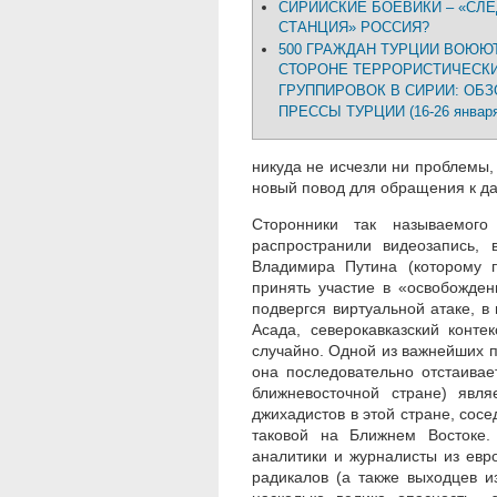
СИРИЙСКИЕ БОЕВИКИ – «СЛ
СТАНЦИЯ» РОССИЯ?
500 ГРАЖДАН ТУРЦИИ ВОЮЮ
СТОРОНЕ ТЕРРОРИСТИЧЕСК
ГРУППИРОВОК В СИРИИ: ОБЗ
ПРЕССЫ ТУРЦИИ (16-26 января 
никуда не исчезли ни проблемы, 
новый повод для обращения к да
Сторонники так называемого
распространили видеозапись,
Владимира Путина (которому 
принять участие в «освобожден
подвергся виртуальной атаке, в
Асада, северокавказский конте
случайно. Одной из важнейших п
она последовательно отстаивае
ближневосточной стране) явл
джихадистов в этой стране, сосе
таковой на Ближнем Востоке.
аналитики и журналисты из евр
радикалов (а также выходцев и