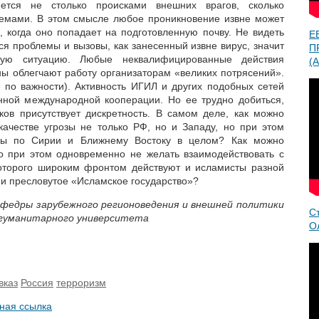
ется не столько происками внешних врагов, сколько
емами. В этом смысле любое проникновение извне может
, когда оно попадает на подготовленную почву. Не видеть
Е
я проблемы и вызовы, как занесенный извне вирус, значит
П
ую ситуацию. Любые неквалифицированные действия
(A
ны облегчают работу организаторам «великих потрясений».
е по важности). Активность ИГИЛ и других подобных сетей
енной международной кооперации. Но ее трудно добиться,
ков присутствует дискретность. В самом деле, как можно
качестве угрозы не только РФ, но и Западу, но при этом
оны по Сирии и Ближнему Востоку в целом? Как можно
о при этом одновременно не желать взаимодействовать с
которого широким фронтом действуют и исламисты разной
 и пресловутое «Исламское государство»?
афедры зарубежного регионоведения и внешней политики
С
 гуманитарного университета
О
вказ
Россия
терроризм
ная ссылка