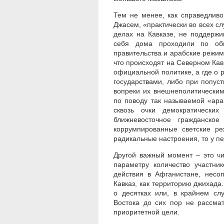
Тем не менее, как справедливо
Джасем, «практически во всех сл
делах на Кавказе, не поддержи
себя дома проходили по обв
правительства и арабские режим
что происходят на Северном Кавк
официальной политике, а где о 
государствами, либо при попус
вопреки их внешнеполитически
по поводу так называемой «ара
сквозь очки демократически
ближневосточное гражданско
коррумпированные светские р
радикальные настроения, то у п
Другой важный момент – это чи
параметру количество участни
действия в Афганистане, несо
Кавказ, как территорию джихада.
о десятках или, в крайнем слу
Востока до сих пор не рассма
приоритетной цели.