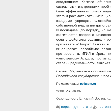
сегодняшнем Кавказе объясня
системными внутренними пробл
быть эффективным только тогда
этого и рассматривать имеющиес
заведомо упрощать сложнейш
собственной власти внутри стра
И последнее (по порядку, но н
ставит остро вопрос о качеств
если в действиях ведущих игро
признавать «Эмират Кавказ» в 
игнорировать российские рез
противостоять ИГИЛ в Ираке, н
«автократом» Асадом, против 
степени радикальности, включая
Сергей Маркедонов - доцент к
Российского государственного
По материалам:
politcom.ru
Фото: РИА Новости
безопасность
Ближний Восток
Ка
версия для печати
постоян