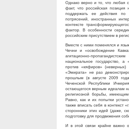
Однако верно и то, что любая с
факт, что российская позиция
поддержать ее действия по 
потрясений, иностранных инте
контексте трансформирующегос
фактор. В особенности середи
российским присутствием в реги
Вместе с ними поменялся и язык
Чечни и «освобождение Кавка
агитационно-пропагандистски
национальное государство, а
против «кяфиров» (неверных)
«Эмирата» не раз демонстриро
прошлым (в августе 2009 год
Чеченской Республики Ичкери
остающегося верным идеалам нач
религиозной борьбы, имеющим
Равно, как и их попытки устан
также вписать себя в контекст 
сторонники этих идей (даже, с
подготовку для продвижения соб
И в этой связи крайне важно о