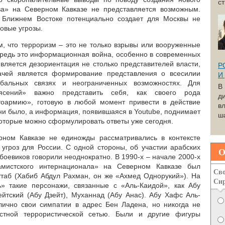
с
ва» на Северном Кавказе не представляется возможным.
а Ближнем Востоке потенциально создает для Москвы не
овые угрозы.
м, что терроризм – это не только взрывы или вооруженные
редь это информационная война, особенно в современных
вляется дезориентация не столько представителей власти,
Р
ачей является формирование представления о всесилии
И
обальных связях и неограниченных возможностях. Для
В
рясений» важно представить себя, как своего рода
д
птоармию», готовую в любой момент привести в действие
вл
 ни было, а информация, появившаяся в Youtube, поднимает
ша
которые можно сформулировать ответы уже сегодня.
ном Кавказе не единожды рассматривались в контексте
угроз для России. С одной стороны, об участии арабских
О
боевиков говорили неоднократно. В 1990-х – начале 2000-х
амистского интернационала» на Северном Кавказе был
Сво
таб (Хабиб Абдул Рахман, он же «Ахмед Однорукий»). На
Си
ь» такие персонажи, связанные с «Аль-Каидой», как Абу
тский (Абу Дзейт), Муханнад (Абу Анас). Абу Хафс Аль-
лично свои симпатии в адрес Бен Ладена, но никогда не
стной террористической сетью. Были и другие фигуры