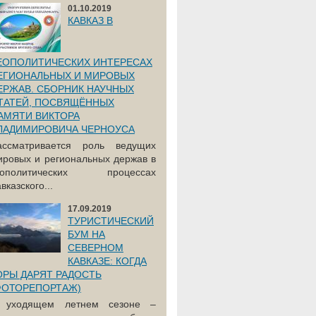
01.10.2019
КАВКАЗ В
ЕОПОЛИТИЧЕСКИХ ИНТЕРЕСАХ
ЕГИОНАЛЬНЫХ И МИРОВЫХ
ЕРЖАВ. СБОРНИК НАУЧНЫХ
ТАТЕЙ, ПОСВЯЩЁННЫХ
АМЯТИ ВИКТОРА
ЛАДИМИРОВИЧА ЧЕРНОУСА
ассматривается роль ведущих
ировых и региональных держав в
еополитических процессах
вказского...
17.09.2019
ТУРИСТИЧЕСКИЙ
БУМ НА
СЕВЕРНОМ
КАВКАЗЕ: КОГДА
ОРЫ ДАРЯТ РАДОСТЬ
ФОТОРЕПОРТАЖ)
 уходящем летнем сезоне –