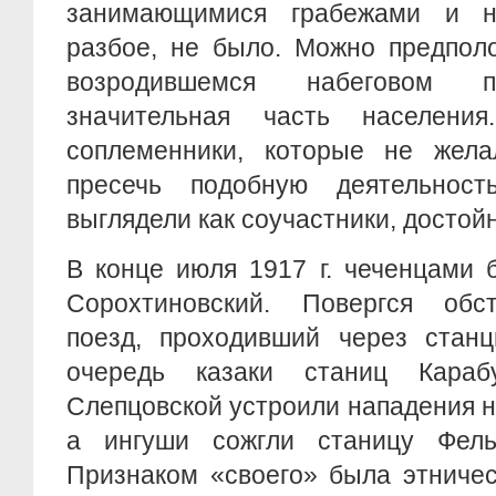
занимающимися грабежами и 
разбое, не было. Можно предполо
возродившемся набеговом п
значительная часть населени
соплеменники, которые не жел
пресечь подобную деятельност
выглядели как соучастники, достой
В конце июля 1917 г. чеченцами 
Сорохтиновский. Повергся обс
поезд, проходивший через стан
очередь казаки станиц Карабу
Слепцовской устроили нападения н
а ингуши сожгли станицу Фель
Признаком «своего» была этничес