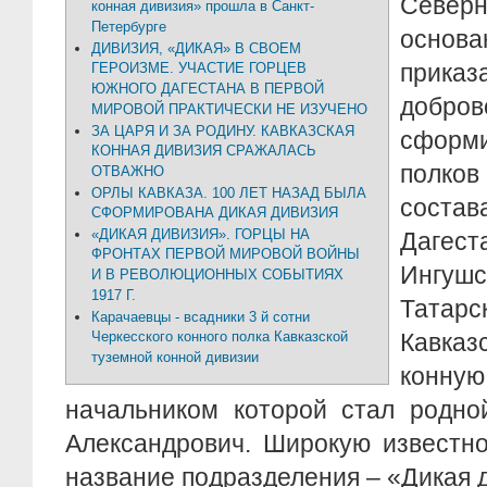
Севе
конная дивизия» прошла в Санкт-
Петербурге
основ
ДИВИЗИЯ, «ДИКАЯ» В СВОЕМ
приказ
ГЕРОИЗМЕ. УЧАСТИЕ ГОРЦЕВ
ЮЖНОГО ДАГЕСТАНА В ПЕРВОЙ
добров
МИРОВОЙ ПРАКТИЧЕСКИ НЕ ИЗУЧЕНО
ЗА ЦАРЯ И ЗА РОДИНУ. КАВКАЗСКАЯ
сформ
КОННАЯ ДИВИЗИЯ СРАЖАЛАСЬ
полко
ОТВАЖНО
ОРЛЫ КАВКАЗА. 100 ЛЕТ НАЗАД БЫЛА
состав
СФОРМИРОВАНА ДИКАЯ ДИВИЗИЯ
«ДИКАЯ ДИВИЗИЯ». ГОРЦЫ НА
Дагест
ФРОНТАХ ПЕРВОЙ МИРОВОЙ ВОЙНЫ
Ингуш
И В РЕВОЛЮЦИОННЫХ СОБЫТИЯХ
1917 Г.
Татарс
Карачаевцы - всадники 3 й сотни
Черкесского конного полка Кавказской
Кавк
туземной конной дивизии
кон
начальником которой стал родно
Александрович. Широкую известно
название подразделения – «Дикая 