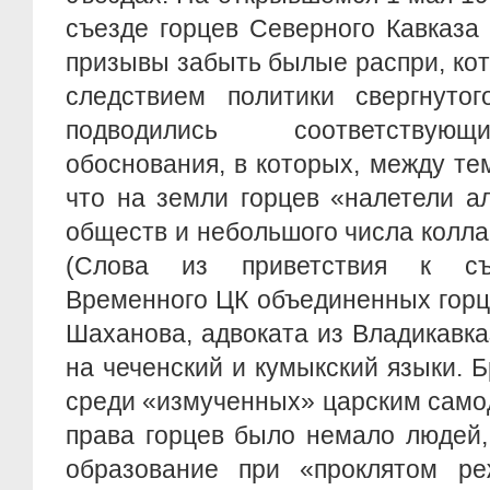
съезде горцев Северного Кавказа
призывы забыть былые распри, ко
следствием политики свергнуто
подводились соответствующ
обоснования, в которых, между тем
что на земли горцев «налетели а
обществ и небольшого числа колла
(Слова из приветствия к съ
Временного ЦК объединенных горц
Шаханова, адвоката из Владикавка
на чеченский и кумыкский языки. Б
среди «измученных» царским само
права горцев было немало людей
образование при «проклятом реж