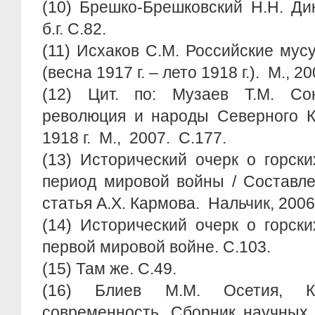
(10) Брешко-Брешковский Н.Н. Ди
б.г. С.82.
(11) Исхаков С.М. Российские му
(весна 1917 г. – лето 1918 г.). М., 20
(12) Цит. по: Музаев Т.М. Со
революция и народы Северного К
1918 г. М., 2007. С.177.
(13) Исторический очерк о горск
период мировой войны / Составле
статья А.Х. Кармова. Нальчик, 2006
(14) Исторический очерк о горск
первой мировой войне. С.103.
(15) Там же. С.49.
(16) Блиев М.М. Осетия, К
современность. Сборник научных 