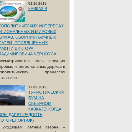
01.10.2019
КАВКАЗ В
ЕОПОЛИТИЧЕСКИХ ИНТЕРЕСАХ
ЕГИОНАЛЬНЫХ И МИРОВЫХ
ЕРЖАВ. СБОРНИК НАУЧНЫХ
ТАТЕЙ, ПОСВЯЩЁННЫХ
АМЯТИ ВИКТОРА
ЛАДИМИРОВИЧА ЧЕРНОУСА
ассматривается роль ведущих
ировых и региональных держав в
еополитических процессах
вказского...
17.09.2019
ТУРИСТИЧЕСКИЙ
БУМ НА
СЕВЕРНОМ
КАВКАЗЕ: КОГДА
ОРЫ ДАРЯТ РАДОСТЬ
ФОТОРЕПОРТАЖ)
 уходящем летнем сезоне –