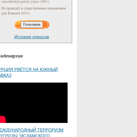
способствуя росту угроз (38%)
Не приведёт к существенным изменениям
для Кавказа (43%)
История опросов
идеоархив
УРЦИЯ РВЁТСЯ НА ЮЖНЫЙ
АВКАЗ
ЕЖДУНАРОДНЫЙ ТЕРРОРИЗМ
 УГРОЗЫ "ИСЛАМСКОГО