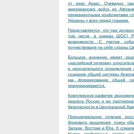
от реки Аракс. Очевидно так
американских войск из Афган
перманентными конфликтами стр
Украины у всех перед глазами.
Представляется, что при должно
том числе, в рамках ШОС) Р
возможности. С учетом собы
почувствовали на себе страны Це
Большое значение имеет реал
«каспийской пятерки» относител
и окончательного определения 
создание общей системы безопа
как формирование общей с
предпринимаются.
Комплексное развитие экономиче
диалога России и ее партнеров
безопасности в Центральной Азии
Принципиальное отличие росс
блокового мышления, поиск об
Западе, Востоке и Юге. К сожал
более свойственна ставка н