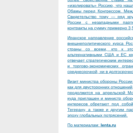
«изолировать» Россию, что наш
Обамы перед Конгрессом. Между
Свидетельство тому — ряд кру
России с незападными партн
контракты на сумму примерно 3,
Иранское направление российс
внешнеполитического курса Ро
страны со всеми, кто к это
альтернативными США и ЕС кр
отвечает стратегическим интере
и торгово-экономических огр
среднесрочной, ни в долгосрочно
Визит министра обороны России
как для двусторонних отношений,
продолжится на апрельской Мо
куда приглашен и министр обор
интересов обретают под собой
Тегерану, а также и другим па
эпоху глобальных потрясений.
По материалам:
lenta.ru