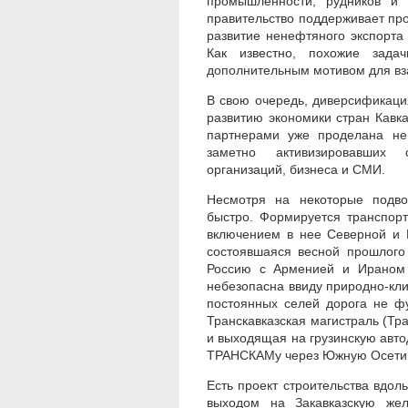
промышленности, рудников и 
правительство поддерживает про
развитие ненефтяного экспорта
Как известно, похожие зада
дополнительным мотивом для вз
В свою очередь, диверсификаци
развитию экономики стран Кавк
партнерами уже проделана не
заметно активизировавших с
организаций, бизнеса и СМИ.
Несмотря на некоторые подво
быстро. Формируется транспорт
включением в нее Северной и 
состоявшаяся весной прошлого
Россию с Арменией и Ираном 
небезопасна ввиду природно-кли
постоянных селей дорога не ф
Транскавказская магистраль (Т
и выходящая на грузинскую авт
ТРАНСКАМу через Южную Осетию
Есть проект строительства вдо
выходом на Закавказскую же