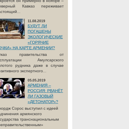
акроется он примерно в ноябре –
еверный Кавказ переживает
астоящий...
11.08.2019
БУДУТ ЛИ
ПОГАШЕНЫ
ЭКОЛОГИЧЕСКИЕ
«ГОРЯЧИЕ
ОЧКИ» НА КАРТЕ АРМЕНИИ?
тказ правительства от
ксплуатации Амулсарского
олотого рудника даже в случае
зитивного экспертного...
05.05.2019
АРМЕНИЯ –
РОССИЯ: РВАНЁТ
ЛИ ГАЗОВЫЙ
«ДЕТОНАТОР»?
жордж Сорос выступил с идеей
одчинения армянского
осударства транснациональным
неправительственным»