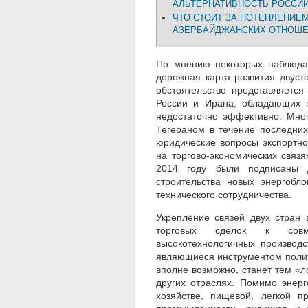
АЛЬТЕРНАТИВНОСТЬ РОССИ
ЧТО СТОИТ ЗА ПОТЕПЛЕНИЕМ
АЗЕРБАЙДЖАНСКИХ ОТНОШ
По мнению некоторых наблюда
дорожная карта развития двуст
обстоятельство представляетс
России и Ирана, обладающих г
недостаточно эффективно. Мно
Тегераном в течение последних
юридические вопросы экспортно
на торгово-экономических связя
2014 году были подписаны д
строительства новых энергобл
технического сотрудничества.
Укрепление связей двух стран
торговых сделок к совм
высокотехнологичных производс
являющиеся инструментом полити
вполне возможно, станет тем «л
других отраслях. Помимо энерг
хозяйстве, пищевой, легкой 