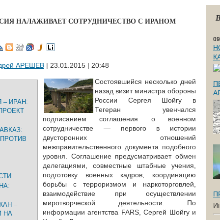
В
ССИЯ НАЛАЖИВАЕТ СОТРУДНИЧЕСТВО С ИРАНОМ
09
Н
К
дрей АРЕШЕВ
| 23.01.2015 | 20:48
Состоявшийся несколько дней
П
назад визит министра обороны
А
России Сергея Шойгу в
– ИРАН:
Тегеран увенчался
ПРОЕКТ
подписанием соглашения о военном
сотрудничестве — первого в истории
АВКАЗ:
двусторонних отношений
 ПРОТИВ
межправительственного документа подобного
уровня. Соглашение предусматривает обмен
делегациями, совместные штабные учения,
подготовку военных кадров, координацию
СТИ
борьбы с терроризмом и наркоторговлей,
НА:
взаимодействие при осуществлении
П
миротворческой деятельности. По
ЖАН –
И
информации агентства FARS, Сергей Шойгу и
М НА