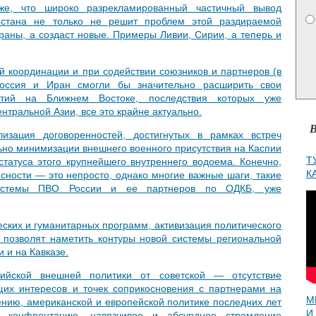
же, что широко разрекламированный частичный вывод
истана не только не решит проблем этой раздираемой
аны, а создаст новые. Примеры Ливии, Сирии, а теперь и
й координации и при содействии союзников и партнеров (в
оссия и Иран смогли бы значительно расширить свои
тий на Ближнем Востоке, последствия которых уже
нтральной Азии, все это крайне актуально.
В
изация договоренностей, достигнутых в рамках встреч
ьно минимизации внешнего военного присутствия на Каспии
Т
статуса этого крупнейшего внутреннего водоема. Конечно,
К
сности — это непросто, однако многие важные шаги, такие
истемы ПВО России и ее партнеров по ОДКБ, уже
ских и гуманитарных программ, активизация политического
 позволят наметить контуры новой системы региональной
 и на Кавказе.
ийской внешней политики от советской — отсутствие
щих интересов и точек соприкосновения с партнерами на
М
ению, американской и европейской политике последних лет
И
а конфронтацию, навязчивое и абсурдное стремление