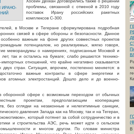
Хосейн Дехкан договорились также о решении
И
проблемы, связанной с отменой в 2010 году
 ИРАНО-
поставок Ирану российских ракетных
ЕНИЙ
комплексов C-300.
Г
телей, в Москве и Тегеране сформулирована подробная
Р
оронних связей в сфере обороны и безопасности. Данное
Д
я особенно важным на фоне других совместных проектов
С
ромадным потенциалом, но реализуемых, мягко говоря,
П
гие меморандумы о намерениях, подписанные Москвой и
В
 лет, так и остались на бумаге; слабо решаются технико-
Р
-импортных отношений, что крайне негативно сказывается
м
х двух стран. Ситуация, впрочем, постепенно меняется: в
г
остаточно важные контракты в сфере энергетики и
Ка
оков атомных электростанций. Дошло дело и до военно-
 в оборонной сфере с возможным переходом от обычных
естным проектам, предполагающим кооперацию
тв, без оглядки на незаконные и нелегитимные санкции,
ческого давления Запада как на Москву, так и на Тегеран,
Г
окомотивом», который потянет за собой сотрудничество и в
(
етики и строительства АЭС, речь может идти о сельском
промышленности и многом другом. По словам министра
В