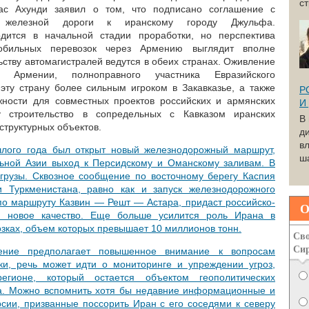
с
бас Ахунди заявил о том, что подписано соглашение с
 железной дороги к иранскому городу Джульфа.
дится в начальной стадии проработки, но перспектива
обильных перевозок через Армению выглядит вполне
ству автомагистралей ведутся в обеих странах. Оживление
в Армении, полноправного участника Евразийского
 эту страну более сильным игроком в Закавказье, а также
Р
жности для совместных проектов российских и армянских
И
 строительство в сопредельных с Кавказом иранских
В
труктурных объектов.
д
вл
шлого года был открыт новый железнодорожный маршрут,
ша
ьной Азии выход к Персидскому и Оманскому заливам. В
грузы. Сквозное сообщение по восточному берегу Каспия
и Туркменистана, равно как и запуск железнодорожного
о маршруту Казвин — Решт — Астара, придаст российско-
О
м новое качество. Еще больше усилится роль Ирана в
зках, объем которых превышает 10 миллионов тонн.
Сво
Си
ение предполагает повышенное внимание к вопросам
ки, речь может идти о мониторинге и упреждении угроз,
егионе, который остается объектом геополитических
а. Можно вспомнить хотя бы недавние информационные и
сии, призванные поссорить Иран с его соседями к северу