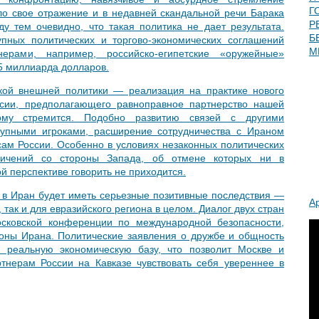
Г
ло свое отражение и в недавней скандальной речи Барака
Р
 тем очевидно, что такая политика не дает результата.
Б
пных политических и торгово-экономических соглашений
М
ерами, например, российско-египетские «оружейные»
5 миллиарда долларов.
кой внешней политики — реализация на практике нового
ссии, предполагающего равноправное партнерство нашей
му стремится. Подобно развитию связей с другими
упными игроками, расширение сотрудничества с Ираном
сам России. Особенно в условиях незаконных политических
аничений со стороны Запада, об отмене которых ни в
й перспективе говорить не приходится.
 в Иран будет иметь серьезные позитивные последствия —
А
 так и для евразийского региона в целом. Диалог двух стран
сковской конференции по международной безопасности,
оны Ирана. Политические заявления о дружбе и общность
 реальную экономическую базу, что позволит Москве и
ртнерам России на Кавказе чувствовать себя увереннее в