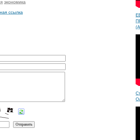
ия
экономика
ная ссылка
Е
П
(A
С
О