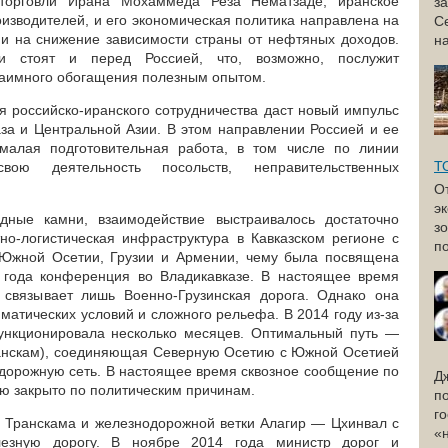
торговли Ирана Мохаммеда Реза Нематзаде, иранское
з
изводителей, и его экономическая политика направлена на
С
 и на снижение зависимости страны от нефтяных доходов.
н
чи стоят и перед Россией, что, возможно, послужит
аимного обогащения полезным опытом.
я российско-иранского сотрудничества даст новый импульс
аза и Центральной Азии. В этом направлении Россией и ее
малая подготовительная работа, в том числе по линии
Т
вою деятельность посольств, неправительственных
О
э
дные камни, взаимодействие выстраивалось достаточно
з
но-логистическая инфраструктура в Кавказском регионе с
по
Южной Осетии, Грузии и Армении, чему была посвящена
 года конференция во Владикавказе. В настоящее время
связывает лишь Военно-Грузинская дорога. Однако она
матических условий и сложного рельефа. В 2014 году из-за
ункционировала несколько месяцев. Оптимальный путь —
ранскам), соединяющая Северную Осетию с Южной Осетией
одорожную сеть. В настоящее время сквозное сообщение по
Д
 закрыто по политическим причинам.
п
г
ль Транскама и железнодорожной ветки Алагир — Цхинвал с
«
лезную дорогу. В ноябре 2014 года министр дорог и