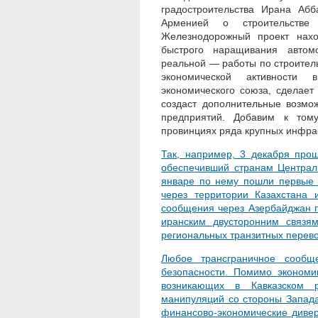
градостроительства Ирана Аб
Арменией о строительстве
Железнодорожный проект нахо
быстрого наращивания автом
реальной — работы по строитель
экономической активности 
экономического союза, сделает
создаст дополнительные возмо
предприятий. Добавим к тому
провинциях ряда крупных инфрас
Так, например, 3 декабря про
обеспечивший странам Централ
январе по нему пошли первые 
через территории Казахстана 
сообщения через Азербайджан п
иранским двусторонним связя
региональных транзитных перево
Любое трансграничное сообщ
безопасности. Помимо экономи
возникающих в Кавказском р
манипуляций со стороны Запад
финансово-экономические дивер