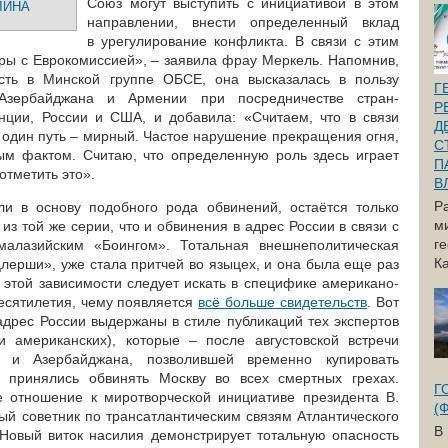
Союз могут выступить с инициативой в этом
ЛИНА
направлении, внести определенный вклад
в урегулирование конфликта. В связи с этим
ры с Еврокомиссией», – заявила фрау Меркель. Напомнив,
сть в Минской группе ОБСЕ, она высказалась в пользу
Г
Азербайджана и Армении при посредничестве стран-
Р
нции, России и США, и добавила: «Считаем, что в связи
Д
 один путь – мирный. Частое нарушение прекращения огня,
С
ным фактом. Считаю, что определенную роль здесь играет
П
отметить это».
В
Р
ли в основу подобного рода обвинений, остаётся только
м
 из той же серии, что и обвинения в адрес России в связи с
г
алазийским «Боингом». Тотальная внешнеполитическая
Ка
лерши», уже стала притчей во языцех, и она была еще раз
 этой зависимости следует искать в специфике американо-
есятилетия, чему появляется
всё больше свидетельств
. Вот
адрес России выдержаны в стиле публикаций тех экспертов
и американских), которые – после августовской встречи
и и Азербайджана, позволившей временно купировать
 принялись обвинять Москву во всех смертных грехах.
Г
е отношение к миротворческой инициативе президента В.
(
ый советник по трансатлантическим связям Атлантического
В
Новый виток насилия демонстрирует тотальную опасность