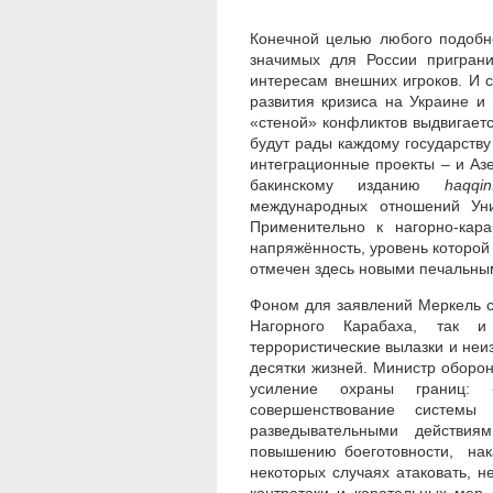
Конечной целью любого подобн
значимых для России пригран
интересам внешних игроков. И с
развития кризиса на Украине и
«стеной» конфликтов выдвигает
будут рады каждому государству
интеграционные проекты – и Аз
бакинскому изданию
haqqin
международных отношений Ун
Применительно к нагорно-кар
напряжённость, уровень которой 
отмечен здесь новыми печальны
Фоном для заявлений Меркель с
Нагорного Карабаха, так и 
террористические вылазки и неи
десятки жизней. Министр оборо
усиление охраны границ: 
совершенствование системы
разведывательными действия
повышению боеготовности, нак
некоторых случаях атаковать, н