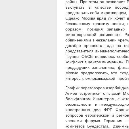
войны. При этом он позволяет Р
выступать в качестве посред
представить себя миротворцем, 
Однако Москва вряд ли хочет д
безопасному транзиту нефти, 
образом, позиция западных 
миротворческой активности Р
обвинениями в нежелании урегули
декабре прошлого года на о
представителя внешнеполитичес
Группы ОБСЕ появилось сообще
конфликт в центре внимания».
предыдущих заявлениях, фикси
Можно предположить, что сход
интерес к южнокавказской пробл
График переговоров азербайджа
Aлиeв встретился с главой М
Вольфгангом Ишингером, с кот
безопасности и международно
иностранных дел ФРГ Франко
вопросов европейской и регио
членами форума Германия – 
комитетов Бундестага. Взаим