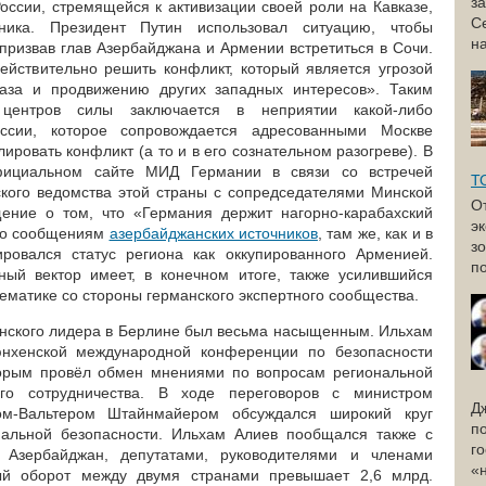
з
оссии, стремящейся к активизации своей роли на Кавказе,
С
ника. Президент Путин использовал ситуацию, чтобы
н
призвав глав Азербайджана и Армении встретиться в Сочи.
ействительно решить конфликт, который является угрозой
газа и продвижению других западных интересов». Таким
центров силы заключается в неприятии какой-либо
оссии, которое сопровождается адресованными Москве
ровать конфликт (а то и в его сознательном разогреве). В
фициальном сайте МИД Германии в связи со встречей
Т
кого ведомства этой страны с сопредседателями Минской
О
ние о том, что «Германия держит нагорно-карабахский
э
 По сообщениям
азербайджанских источников
, там же, как и в
з
ровался статус региона как оккупированного Арменией.
по
ный вектор имеет, в конечном итоге, также усилившийся
ематике со стороны германского экспертного сообщества.
нского лидера в Берлине был весьма насыщенным. Ильхам
юнхенской международной конференции по безопасности
орым провёл обмен мнениями по вопросам региональной
го сотрудничества. В ходе переговоров с министром
Д
м-Вальтером Штайнмайером обсуждался широкий круг
п
нальной безопасности. Ильхaм Aлиeв пообщался также с
г
Азербайджан, депутатами, руководителями и членами
«
ный оборот между двумя странами превышает 2,6 млрд.