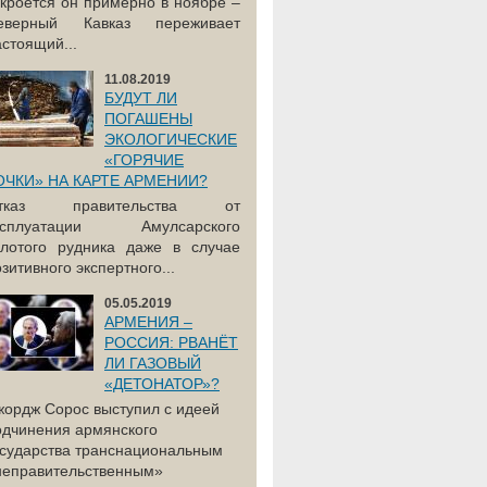
акроется он примерно в ноябре –
еверный Кавказ переживает
астоящий...
11.08.2019
БУДУТ ЛИ
ПОГАШЕНЫ
ЭКОЛОГИЧЕСКИЕ
«ГОРЯЧИЕ
ОЧКИ» НА КАРТЕ АРМЕНИИ?
тказ правительства от
ксплуатации Амулсарского
олотого рудника даже в случае
зитивного экспертного...
05.05.2019
АРМЕНИЯ –
РОССИЯ: РВАНЁТ
ЛИ ГАЗОВЫЙ
«ДЕТОНАТОР»?
жордж Сорос выступил с идеей
одчинения армянского
осударства транснациональным
неправительственным»