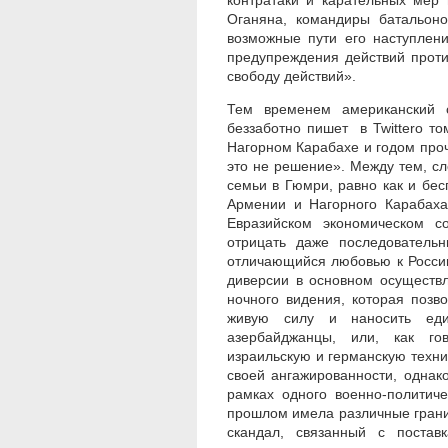
контратаки и карательных мер
Оганяна, командиры батальоно
возможные пути его наступлени
предупреждения действий проти
свободу действий».
Тем временем американский 
беззаботно пишет в Twitterо то
Нагорном Карабахе и годом про
это не решение». Между тем, сл
семьи в Гюмри, равно как и бе
Армении и Нагорного Карабаха
Евразийском экономическом с
отрицать даже последователь
отличающийся любовью к России
диверсии в основном осуществ
ночного видения, которая позв
живую силу и наносить еди
азербайджанцы, или, как го
израильскую и германскую техник
своей ангажированности, однак
рамках одного военно-политиче
прошлом имела различные грани.
скандал, связанный с поста