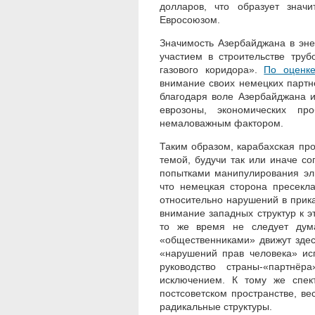
долларов, что образует знач
Евросоюзом.
Значимость Азербайджана в эне
участием в строительстве тру
газового коридора».
По оценк
внимание своих немецких партнё
благодаря воле Азербайджана и
еврозоны, экономических пр
немаловажным фактором.
Таким образом, карабахская пр
темой, будучи так или иначе со
попытками манипулирования эли
что немецкая сторона пресекл
относительно нарушений в прика
внимание западных структур к э
то же время не следует дума
«общественниками» движут зде
«нарушений прав человека» исп
руководство страны-«партнё
исключением. К тому же спек
постсоветском пространстве, в
радикальные структуры.