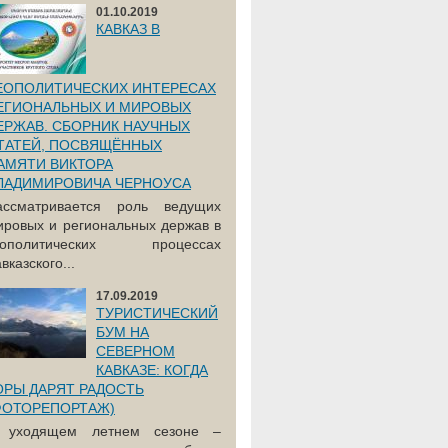
01.10.2019
КАВКАЗ В
ЕОПОЛИТИЧЕСКИХ ИНТЕРЕСАХ
ЕГИОНАЛЬНЫХ И МИРОВЫХ
ЕРЖАВ. СБОРНИК НАУЧНЫХ
ТАТЕЙ, ПОСВЯЩЁННЫХ
АМЯТИ ВИКТОРА
ЛАДИМИРОВИЧА ЧЕРНОУСА
ассматривается роль ведущих
ировых и региональных держав в
еополитических процессах
вказского...
17.09.2019
ТУРИСТИЧЕСКИЙ
БУМ НА
СЕВЕРНОМ
КАВКАЗЕ: КОГДА
ОРЫ ДАРЯТ РАДОСТЬ
ФОТОРЕПОРТАЖ)
 уходящем летнем сезоне –