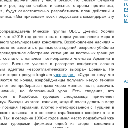
 всегда должны быть у нас в руках». По словам Сейрана
Г
в и рот, изучив слабые и сильные стороны противника,
Р
я, будут самостоятельно разрабатывать план действий и
Б
вника: «Мы призываем всех предоставить командирам эту
М
сопредседатель Минской группы ОБСЕ Джеймс Уорлик
м, что «2015 год должен стать годом установления мира в
чного урегулирования конфликта. Возобновление насилия –
ожно не заметить странных совпадений: зверское убийство
спрецедентное обострение ситуации на восточных границах
, совпало с началом полноправного членства Армении в
оюзе. Внешнее участие в разогреве конфликта сложно
ным адептам «евроатлантического выбора» Еревана. Не
 интернет-ресурс lragir.am
утверждает
: «Судя по тому, что
ляются по ночам, азербайджанцы получили некую технику
А
оляет им пробираться даже через минные поля, замечать
ничный, но болезненный урон. Есть сведения, что
ворят в Карабахе, турецкие спецназовцы применяют
у». Выводы из этого, конечно, каждый волен делать в меру
о позиция Германии, плотно интегрированной с Турцией в
ского альянса, в отношении карабахского конфликта и в
 Так, в середине 1990-х годов имел место подзабытый уже
вками турецкими фирмами одной из сторон конфликта