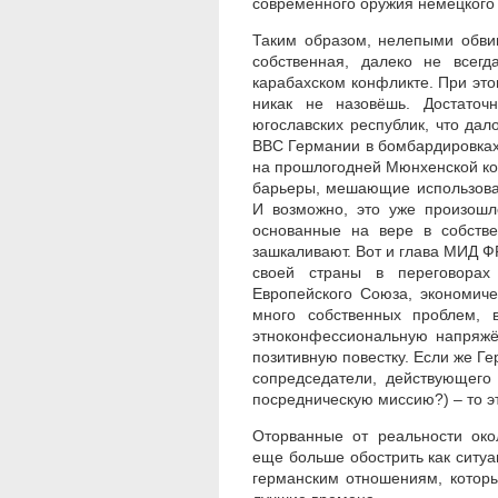
современного оружия немецкого 
Таким образом, нелепыми обви
собственная, далеко не всегд
карабахском конфликте. При э
никак не назовёшь. Достаточ
югославских республик, что да
ВВС Германии в бомбардировках
на прошлогодней Мюнхенской к
барьеры, мешающие использова
И возможно, это уже произошл
основанные на вере в собств
зашкаливают. Вот и глава МИД 
своей страны в переговорах
Европейского Союза, экономиче
много собственных проблем, в
этноконфессиональную напряжё
позитивную повестку. Если же Г
сопредседатели, действующего
посредническую миссию?) – то э
Оторванные от реальности око
еще больше обострить как ситуац
германским отношениям, котор