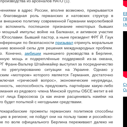
производства из арсеналов НАТО (1).
нениями в адрес России, вполне возможно, прикрывается
Е
а благовидная роль германских и натовских структур в
П
том внешнюю политику современной Германии миролюбивой
(A
но вспомнить поспешное признание некоторых бывших
ло мощный импульс войне на Балканах, и активное участие
 Югославии. Бывший пастор, а ныне президент ФРГ Й. Гаук
онференции по безопасности
призывал
отринуть моральные
нию военной силы для решения международных проблем.
о. Конечно,
амбиции
нынешнего руководства в Берлине,
енную мощь и подкреплённые поддержкой из-за океана,
ФРГ Франк-Вальтер Штайнмайер выступил за посредничество
 по урегулированию ситуации на Украине. Однако у
ским «мотором» которого является Германия, достаточно
ключая «греческий вопрос», экономические неурядицы,
С
нность, неспособность предложить партнёрам какую-либо
О
ермания из рядового члена Минской группы ОБСЕ метит в её
 от лица Евросоюза (а как иначе расценивать намёки на
то будет попыткой с негодными средствами.
локарабахские прожекты германских политиков способны
ию в регионе; не пойдут они на пользу также и российско-
ые по воле официального Берлина переживают далеко не