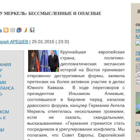
В
АУ МЕРКЕЛЬ: БЕССМЫСЛЕННЫЕ И ОПАСНЫЕ
09
Н
К
дрей АРЕШЕВ
| 25.01.2015 | 23:31
Крупнейшая европейская
П
страна, политико-
А
дипломатическая экспансия
МАНИЯ
которой на Восток принимает
У
откровенно деструктивные формы, заявила
?
претензии на более активное участие в делах
НИИ
Южного Кавказа. В ходе переговоров с
АЛАНСА
президентом Ильхамом Алиевым,
О-
состоявшихся в Берлине перед началом
давосского форума, канцлер Германии Ангела
Меркель отметилась несколькими громкими,
СКОМ
если не сказать, скандальными,
» К
высказываниями. «Германия стремится стать
П
посредником в урегулировании конфликта. Мы
НИ
И
полагаем, что Совет Европы, Европейский