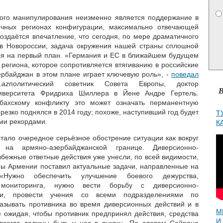
ого манипулирования неизменно является поддержание в
ичных регионах конфигурации, максимально отвечающей
оздаётся впечатление, что сегодня, по мере драматичного
 в Новороссии, задача окружения нашей страны сплошной
ся на первый план. «Германия и ЕС в ближайшем будущем
 региона, которое сопротивляется втягиванию в российские
ербайджан в этом плане играет ключевую роль», -
поведал
.a
z
политический советник Совета Европы, доктор
В
иверситета Фридриха Шиллера в Йене Андре Гертель.
абахскому конфликту это может означать перманентную
резко поднялся в 2014 году; похоже, наступивший год будет
Т
ми рекордами.
К
тало очередное серьёзное обострение ситуации как вокруг
на армяно-азербайджанской границе. Диверсионно-
збежные ответные действия уже унесли, по всей видимости,
ны Армении поставил актуальные задачи, направленные на
«Нужно обеспечить улучшение боевого дежурства,
 мониторинга, нужно вести борьбу с диверсионно-
ми, провести учения со всеми подразделениями по
азывать противника во время диверсионных действий и в
М
е ожидая, чтобы противник предпринял действия, средства
И