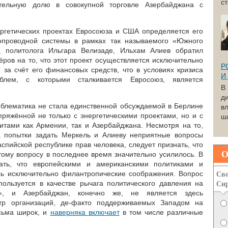
с
ительную долю в совокупной торговле Азербайджана с
ргетических проектах Евросоюза и США определяется его
бопроводной системы в рамках так называемого «Южного
е
политолога Ильгара Велизаде, Ильхам Алиев обратил
ров на то, что этот проект осуществляется исключительно
Р
 за счёт его финансовых средств, что в условиях кризиса
И
облем, с которыми сталкивается Евросоюз, является
В
д
облематика не стала единственной обсуждаемой в Берлине
вл
пряжённой не только с энергетическими проектами, но и с
ша
тами как Армении, так и Азербайджана. Несмотря на то,
а попытки задать Меркель и Алиеву неприятные вопросы
спийской республике прав человека, следует признать, что
О
тому вопросу в последнее время значительно усилилось. В
ть, что европейскими и американскими политиками и
Сво
сь исключительно филантропические соображения. Вопрос
Си
ользуется в качестве рычага политического давления на
ра», и Азербайджан, конечно же, не является здесь
тр организаций, де-факто поддерживаемых Западом на
есьма широк, и
наверняка включает
в том числе различные