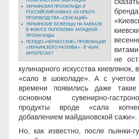
сказат
ПОЛИТИЧЕСКАЯ ЭМИГРАЦИЯ
УКРАИНСКАЯ ПРОПАГАНДА И
брен
РОССИЙСКИЙ КАВКАЗ: ИЗ ОПЫТА
ПРОИЗВОДСТВА «СЕНСАЦИЙ»
«Киев
УКРАИНСКИЕ БЕЖЕНЦЫ НА КАВКАЗЕ
киевс
В ФОКУСЕ ПОПУЛИЗМА ЗАПАДНОЙ
ПРОПАГАНДЫ
весенн
ПСЕВДО-«ЧЕРКЕССКИЕ» ПРОВОКАЦИИ
«УКРАИНСКОГО РАЗЛИВА» - В ЧЬИХ
витами
ИНТЕРЕСАХ?
не ост
кулинарного искусства киевлянок, 
«сало в шоколаде». А с учетом 
времени появились даже такие
основном сувенирно-гастрон
продукты вроде «сала копче
добавлением майдановской сажи».
Но, как известно, после пьянки-г