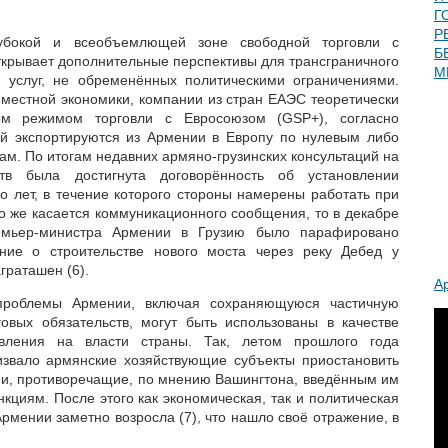
Г
Р
убокой и всеобъемлющей зоне свободной торговли с
Б
ткрывает дополнительные перспективы для трансграничного
М
и услуг, не обременённых политическими ограничениями.
 местной экономики, компании из стран ЕАЭС теоретически
ным режимом торговли с Евросоюзом (GSP+), согласно
ий экспортируются из Армении в Европу по нулевым либо
. По итогам недавних армяно-грузинских консультаций на
тв была достигнута договорённость об установлении
о лет, в течение которого стороны намерены работать при
о же касается коммуникационного сообщения, то в декабре
емьер-министра Армении в Грузию было парафировано
ние о строительстве нового моста через реку Дебед у
аграташен (6).
А
проблемы Армении, включая сохраняющуюся частичную
овых обязательств, могут быть использованы в качестве
авления на власти страны. Так, летом прошлого года
звало армянские хозяйствующие субъекты приостановить
ми, противоречащие, по мнению Вашингтона, введённым им
кциям. После этого как экономическая, так и политическая
Армении заметно возросла (7), что нашло своё отражение, в