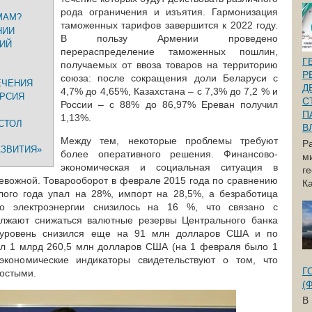
рода ограничения и изъятия. Гармонизация
МАМ?
таможенных тарифов завершится к 2022 году.
НИИ
В пользу Армении проведено
ИЙ
перераспределение таможенных пошлин,
Г
получаемых от ввоза товаров на территорию
Р
союза: после сокращения доли Беларуси с
ЕЧЕНИЯ
Д
4,7% до 4,65%, Казахстана – с 7,3% до 7,2 % и
ЕРСИЯ
С
России – с 88% до 86,97% Ереван получил
П
1,13%.
СТОЛ
В
:
Между тем, некоторые проблемы требуют
Р
АЗВИТИЯ»
более оперативного решения. Финансово-
м
экономическая и социальная ситуация в
г
ревожной. Товарооборот в феврале 2015 года по сравнению
Ка
ого года упал на 28%, импорт на 28,5%, а безработица
о электроэнергии снизилось на 16 %, что связано с
лжают снижаться валютные резервы Центрального банка
 уровень снизился еще на 91 млн долларов США и по
ял 1 млрд 260,5 млн долларов США (на 1 февраля было 1
экономические индикаторы свидетельствуют о том, что
Г
ростыми.
(
В