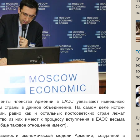
з
С
н
Т
О
э
з
по
оненты членства Армении в ЕАЭС увязывают нынешнюю
м страны в данное объединение. На самом деле истоки
ии, равно как и остальных постсоветских стран лежат
Д
ство из них имеют к процессу вступления в ЕАЭС весьма
п
обще таковое отношение имеют).
г
звимости экономической модели Армении, созданной в
«