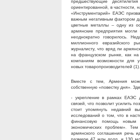
предшествующие десятилетия
ориентированной, в частности, 
«Инструментарий» ЕАЭС призва
важным негативным фактором дл
цветные металлы – одну из ос
армянские предприятия могли 
неоднократно говорилось. Не
миллионного евразийского ры
журналисту, что вряд ли армянс
на французском рынке, как на
компаниям возможности для у
новых товаропроизводителей (1)
Вместе с тем, Армения може
собственную «повестку дня». З
- укрепление в рамках ЕАЭС д
связей, что позволит усилить по
стоит упомянуть недавний выв
исследований о том, что в нас
финансовую помощь новым 
экономических проблем». Тем 
армянского соглашения речь и
размере 47 млн долл. и 130 мл