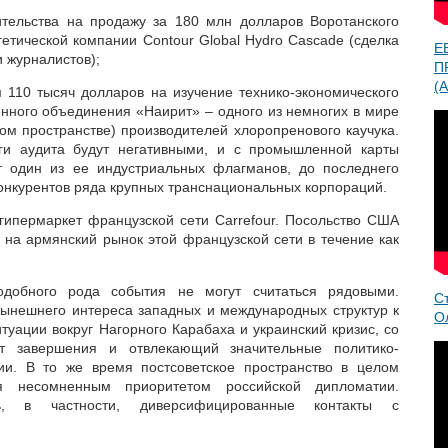
ительства на продажу за 180 млн долларов Воротанского
етической компании Contour Global Hydro Cascade (сделка
Е
и журналистов);
П
(A
110 тысяч долларов на изучение технико-экономического
енного объединения «Наирит» – одного из немногих в мире
ком пространстве) производителей хлоропренового каучука.
тоги аудита будут негативными, и с промышленной карты
т один из ее индустриальных флагманов, до последнего
конкурентов ряда крупных транснациональных корпораций.
 гипермаркет французской сети Carrefour. Посольство США
 на армянский рынок этой французской сети в течение как
добного рода события не могут считаться рядовыми.
С
ынешнего интереса западных и международных структур к
О
туации вокруг Нагорного Карабаха и украинский кризис, со
т завершения и отвлекающий значительные политико-
ии. В то же время постсоветское пространство в целом
 несомненным приоритетом российской дипломатии.
сь, в частности, диверсифицированные контакты с