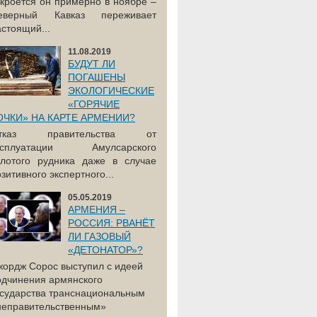
акроется он примерно в ноябре –
еверный Кавказ переживает
астоящий...
11.08.2019
БУДУТ ЛИ
ПОГАШЕНЫ
ЭКОЛОГИЧЕСКИЕ
«ГОРЯЧИЕ
ОЧКИ» НА КАРТЕ АРМЕНИИ?
тказ правительства от
ксплуатации Амулсарского
олотого рудника даже в случае
зитивного экспертного...
05.05.2019
АРМЕНИЯ –
РОССИЯ: РВАНЁТ
ЛИ ГАЗОВЫЙ
«ДЕТОНАТОР»?
жордж Сорос выступил с идеей
одчинения армянского
осударства транснациональным
неправительственным»