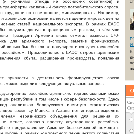
 (и усилиями отнюдь не российских советников) и
с
на трансферты как важный фактор потребительского спроса.
н трудности по возможности, минимизировать. Например,
я армянской экономики является падение мировых цен на
новных статей национального экспорта. В рамках ЕАЭС
бы получить доступ к традиционным рынкам, о чём уже
давно Президент Армении вновь отметил важность 170-
Р
нка для армянского экспорта, заметив французскому
И
кий коньяк был бы так же популярен и конкурентоспособен
В
 российском. Присоединение к ЕАЭС откроет армянским
д
величения сбыта, расширения производства, появления
вл
.
ша
т привнести в деятельность формирующегося союза
десь можно выделить следующие актуальные вопросы:
О
вусторонних российско-армянских торгово-экономических
зиции республики в том числе в сфере безопасности. Здесь
Сво
од аналитиков Белорусского института стратегических
Си
тоящее время «у Минска и Астаны нет интереса выделять
членам евразийского объединения для решения их
не менее, согласно проекту двустороннего российско-
дёт о предоставлении Армении безвозмездной помощи в
н рублей в рамках комплексного технического содействия