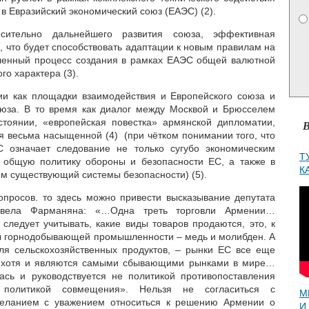
 в Евразийский экономический союз (ЕАЭС) (2).
осительно дальнейшего развития союза, эффективная
, что будет способствовать адаптации к новым правилам на
вленный процесс создания в рамках ЕАЭС общей валютной
го характера (3).
ии как площадки взаимодействия и Европейского союза и
оюза. В то время как диалог между Москвой и Брюсселем
стоянии, «европейская повестка» армянской дипломатии,
В
я весьма насыщенной (4) (при чётком понимании того, что
С означает следование не только сугубо экономическим
Т
в общую политику обороны и безопасности ЕС, а также в
К
ом существующий системы безопасности) (5).
вопросов. то здесь можно привести высказывание депутата
мвела Фарманяна: «…Одна треть торговли Армении…
 следует учитывать, какие виды товаров продаются, это, к
ы горнодобывающей промышленности – медь и молибден. А
для сельскохозяйственных продуктов, – рынки ЕС все еще
, хотя и являются самыми сбывающими рынками в мире…
ась и руководствуется не политикой противопоставления
 политикой совмещения». Нельзя не согласиться с
М
еланием с уважением относиться к решению Армении о
И