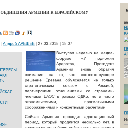
В
СОЕДИНЕНИЯ АРМЕНИИ К ЕВРАЗИЙСКОМУ
09
Н
К
|
Андрей АРЕШЕВ
| 27.03.2015 | 18:07
П
Выступая недавно на медиа-
А
форуме «У подножия
Арарата», Президент
Армении вновь обратил
НТЕРЕСЫ
внимание на то, что соответствующее
ДАЮТ
решение Еревана объясняется не только
ТЬ
стратегическим союзом с Россией,
партнерскими отношениями со странами-
ИЙСКАЯ
членами ЕАЭС в рамках ОДКБ, но и чисто
экономическими, прагматичными
СТИ
соображениями и конкретными расчетами.
П
Сейчас Армения проходит адаптационный
И
период, который продлится несколько лет, в
ИЯ»
течение которых будут действовать различного