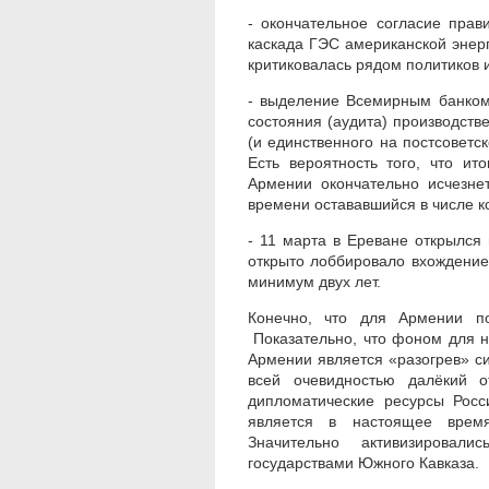
- окончательное согласие прав
каскада ГЭС американской энерг
критиковалась рядом политиков 
- выделение Всемирным банком 
состояния (аудита) производств
(и единственного на постсоветс
Есть вероятность того, что и
Армении окончательно исчезне
времени остававшийся в числе 
- 11 марта в Ереване открылся
открыто лоббировало вхождение
минимум двух лет.
Конечно, что для Армении по
Показательно, что фоном для н
Армении является «разогрев» си
всей очевидностью далёкий о
дипломатические ресурсы Росс
является в настоящее время
Значительно активизировали
государствами Южного Кавказа.