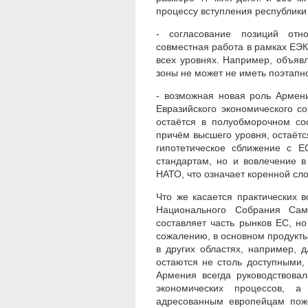
процессу вступления республики
- согласование позиций отн
совместная работа в рамках ЕЭК
всех уровнях. Например, объя
зоны не может не иметь поэтапно
- возможная новая роль Армен
Евразийского экономического с
остаётся в полуобморочном со
причём высшего уровня, остаётс
гипотетическое сближение с Е
стандартам, но и вовлечение 
НАТО, что означает коренной сл
Что же касается практических 
Национального Собрания Са
составляет часть рынков ЕС, но
сожалению, в основном продукт
в других областях, например, 
остаются не столь доступными
Армения всегда руководствовал
экономических процессов, а
адресованным европейцам пож