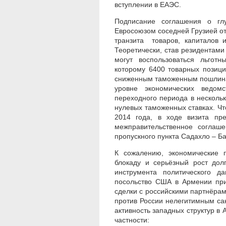
вступлении в ЕАЭС.
Подписание соглашения о гл
Евросоюзом соседней Грузией о
транзита товаров, капиталов 
Теоретически, став резидентами
могут воспользоваться льгот
которому 6400 товарных позиц
сниженным таможенным пошлинам
уровне экономических ведомс
переходного периода в нескольк
нулевых таможенных ставках. Чт
2014 года, в ходе визита пр
межправительственное соглаше
пропускного пункта Садахло – Б
К сожалению, экономические 
блокаду и серьёзный рост долг
инструмента политического д
посольство США в Армении при
сделки с российскими партнёра
против России нелегитимным сан
активность западных структур в 
частности: