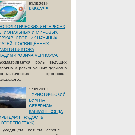
01.10.2019
КАВКАЗ В
ЕОПОЛИТИЧЕСКИХ ИНТЕРЕСАХ
ЕГИОНАЛЬНЫХ И МИРОВЫХ
ЕРЖАВ. СБОРНИК НАУЧНЫХ
ТАТЕЙ, ПОСВЯЩЁННЫХ
АМЯТИ ВИКТОРА
ЛАДИМИРОВИЧА ЧЕРНОУСА
ассматривается роль ведущих
ировых и региональных держав в
еополитических процессах
вказского...
17.09.2019
ТУРИСТИЧЕСКИЙ
БУМ НА
СЕВЕРНОМ
КАВКАЗЕ: КОГДА
ОРЫ ДАРЯТ РАДОСТЬ
ФОТОРЕПОРТАЖ)
 уходящем летнем сезоне –