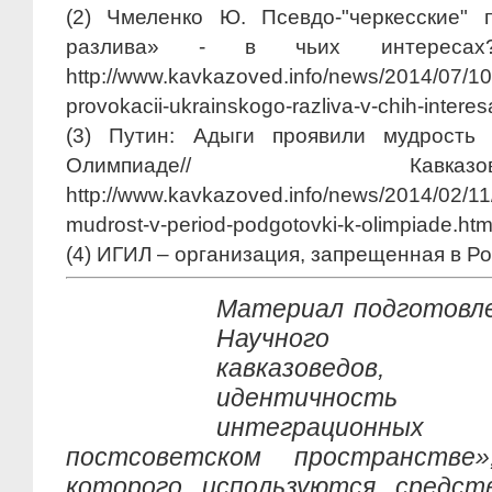
(2) Чмеленко Ю. Псевдо-"черкесские" 
разлива» - в чьих интересах
http://www.kavkazoved.info/news/2014/07/1
provokacii-ukrainskogo-razliva-v-chih-interes
(3) Путин: Адыги проявили мудрость 
Олимпиаде// Кав
http://www.kavkazoved.info/news/2014/02/11/p
mudrost-v-period-podgotovki-k-olimpiade.htm
(4) ИГИЛ – организация, запрещенная в Р
Материал подготовле
Научного
кавказоведов, «
идентичность
интеграционных
постсоветском пространств
которого используются средст