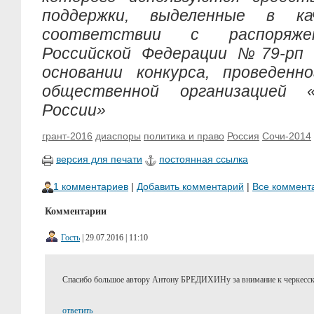
поддержки, выделенные в к
соответствии c распоряже
Российской Федерации №79-рп 
основании конкурса, проведенн
общественной организацией 
России»
грант-2016
диаспоры
политика и право
Россия
Сочи-2014
версия для печати
постоянная ссылка
1 комментариев
|
Добавить комментарий
|
Все коммент
Комментарии
Гость
| 29.07.2016 | 11:10
Спасибо большое автору Антону БРЕДИХИНу за внимание к черкесск
ответить