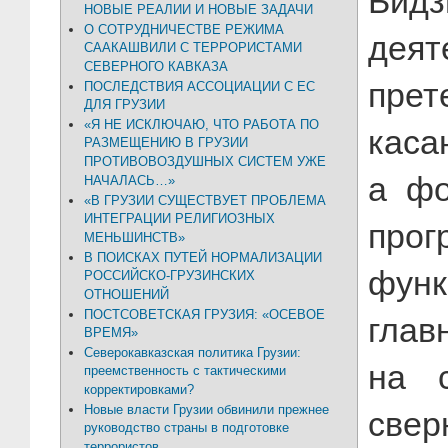
Бид
НОВЫЕ РЕАЛИИ И НОВЫЕ ЗАДАЧИ
О СОТРУДНИЧЕСТВЕ РЕЖИМА
деят
СААКАШВИЛИ С ТЕРРОРИСТАМИ
СЕВЕРНОГО КАВКАЗА
пре
ПОСЛЕДСТВИЯ АССОЦИАЦИИ С ЕС
ДЛЯ ГРУЗИИ
«Я НЕ ИСКЛЮЧАЮ, ЧТО РАБОТА ПО
каса
РАЗМЕЩЕНИЮ В ГРУЗИИ
ПРОТИВОВОЗДУШНЫХ СИСТЕМ УЖЕ
а фо
НАЧАЛАСЬ…»
«В ГРУЗИИ СУЩЕСТВУЕТ ПРОБЛЕМА
ИНТЕГРАЦИИ РЕЛИГИОЗНЫХ
пр
МЕНЬШИНСТВ»
В ПОИСКАХ ПУТЕЙ НОРМАЛИЗАЦИИ
фун
РОССИЙСКО-ГРУЗИНСКИХ
ОТНОШЕНИЙ
ПОСТСОВЕТСКАЯ ГРУЗИЯ: «ОСЕВОЕ
гла
ВРЕМЯ»
Северокавказская политика Грузии:
на 
преемственность с тактическими
корректировками?
Новые власти Грузии обвинили прежнее
све
руководство страны в подготовке
террористов