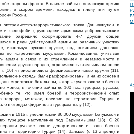
о обе стороны фронта. В начале войны в османскую армию
Г
рмян, в скором времени, находясь в плену или путем
Р
орону России.
Б
М
 экстремистско-террористического толка Дашнакцутюн и
зм и ксенофобию, руководили армянским добровольческим
ование разрешило сформировать 4-7 дружин общей
вшихся в ряды действующей армии на различных участках
не, используя русское оружие, под влиянием дашнаков
ию по истреблению мусульман. Командование, учитывая
ть армян в связи с их стремлением к независимости и
ношении других народов, ограничилось этим числом после
 г. (10) и приостановило формирование новых дружин (11).
овольческие отряды были расформированы, и на их основе в
зданы стрелковые батальоны, которые участвовали в боевых
А
не менее, в течение войны до 100 тыс. турецких, русских,
обенно те, кто имел боевой и террористический опыт,
 в терроре, мятежах, насилии на территории Турции и
вало в отрядах фидаинов в турецком тылу (12).
рмии в 1915 г. унесли жизни 88.000 мусульман Батумской и
ших турецкое наступление под Сарыкамышем (13). С 20
перации русские власти депортировали из зоны боевых
ние на территорию Турции (14). Ванское (с 13 апреля) и