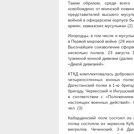
Таким образом, среди всего 
освобождено от воинской повин
представителей высшего мусул
войной в офицерском корпусе бы
армян, кавказских мусульман (2).
Инородцы, в том числе и мусульм
в Первой мировой войне (28 июля
Высочайшее соизволение сформи
несколько полков. 23 августа 
туземной конной дивизии (дале
«Дикой дивизией».
КТКД комплектовалась добровол
четырехсотенных конных полк
Дагестанский полки в 1-ю брига
бригаду, Черкесский и Ингушски
в соответствии с «Положением
настоящих военных действий». 
чел. (3)
Кабардинский полк состоял из 
полка состояли из черкесов Куба
мегрелов. Чеченский, 2-й Да