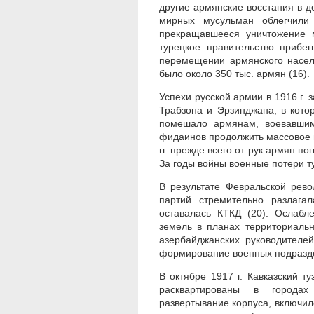
другие армянские восстания в д
мирных мусульман облегчили
прекращавшееся уничтожение 
турецкое правительство прибе
перемещении армянского насел
было около 350 тыс. армян (16).
Успехи русской армии в 1916 г. 
Трабзона и Эрзинджана, в кото
помешало армянам, воевавшим
фидаинов продолжить массовое и
гг. прежде всего от рук армян п
За годы войны военные потери ту
В результате Февральской рев
партий стремительно разлага
оставалась КТКД (20). Ослабл
земель в планах территориаль
азербайджанских руководителе
формирование военных подразде
В октябре 1917 г. Кавказский 
расквартированы в городах
развертывание корпуса, включило