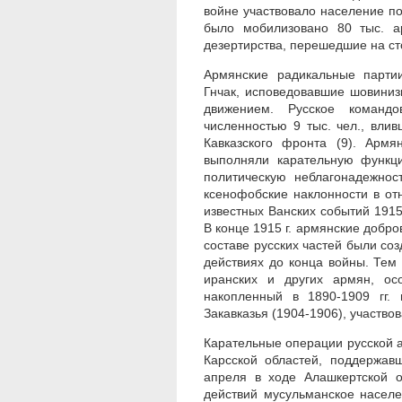
войне участвовало население п
было мобилизовано 80 тыс. а
дезертирства, перешедшие на ст
Армянские радикальные партии
Гнчак, исповедовавшие шовини
движением. Русское команд
численностью 9 тыс. чел., вли
Кавказского фронта (9). Армя
выполняли карательную функц
политическую неблагонадежнос
ксенофобские наклонности в от
известных Ванских событий 1915
В конце 1915 г. армянские добр
составе русских частей были со
действиях до конца войны. Тем 
иранских и других армян, ос
накопленный в 1890-1909 гг.
Закавказья (1904-1906), участво
Карательные операции русской а
Карсской областей, поддержав
апреля в ходе Алашкертской о
действий мусульманское населе