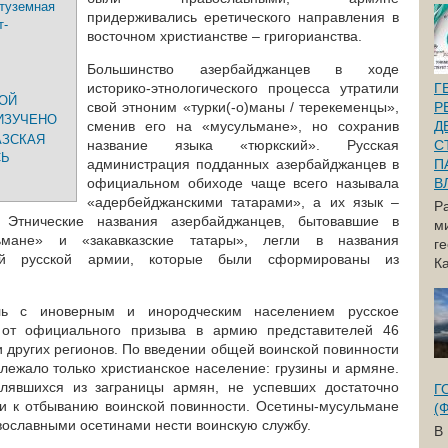
 туземная
придерживались еретического направления в
т-
восточном христианстве – григорианства.
Большинство азербайджанцев в ходе
В
историко-этнологического процесса утратили
Г
ОЙ
свой этноним «турки(-о)маны / терекеменцы»,
Р
ИЗУЧЕНО
сменив его на «мусульмане», но сохранив
Д
АЗСКАЯ
название языка «тюркский». Русская
С
СЬ
администрация подданных азербайджанцев в
П
официальном обиходе чаще всего называла
В
«адербейджанскими татарами», а их язык –
Р
. Этнические названия азербайджанцев, бытовавшие в
м
ьмане» и «закавказские татары», легли в названия
г
тей русской армии, которые были сформированы из
Ка
ь с иноверным и инородческим населением русское
ь от официального призыва в армию представителей 46
и других регионов. По введении общей воинской повинности
длежало только христианское население: грузины и армяне.
лявшихся из заграницы армян, не успевших достаточно
Г
ли к отбыванию воинской повинности. Осетины-мусульмане
(
вославными осетинами нести воинскую службу.
В