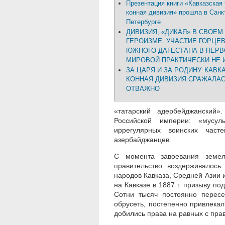
Презентация книги «Кавказская
конная дивизия» прошла в Санк
Петербурге
ДИВИЗИЯ, «ДИКАЯ» В СВОЕМ
ГЕРОИЗМЕ. УЧАСТИЕ ГОРЦЕ
ЮЖНОГО ДАГЕСТАНА В ПЕРВ
МИРОВОЙ ПРАКТИЧЕСКИ НЕ 
ЗА ЦАРЯ И ЗА РОДИНУ. КАВК
КОННАЯ ДИВИЗИЯ СРАЖАЛА
ОТВАЖНО
«татарский адербейджанский»
Российской империи: «мусул
иррегулярных воинских час
азербайджанцев.
С момента завоевания земел
правительство воздерживалос
народов Кавказа, Средней Азии 
на Кавказе в 1887 г. призыву по
Сотни тысяч постоянно пересе
обрусеть, постепенно привлека
добились права на равных с пра