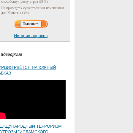
способствуя росту угроз (38%)
Не приведёт к существенным изменениям
для Кавказа (43%)
История опросов
идеоархив
УРЦИЯ РВЁТСЯ НА ЮЖНЫЙ
АВКАЗ
ЕЖДУНАРОДНЫЙ ТЕРРОРИЗМ
 УГРОЗЫ "ИСЛАМСКОГО