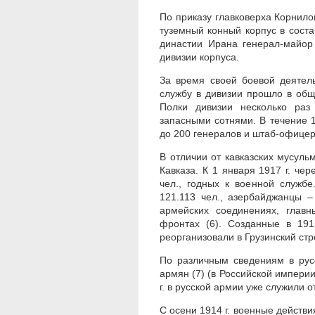
По приказу главковерха Корнилов
туземный конный корпус в сост
династии Ирана генерал-майор
дивизии корпуса.
За время своей боевой деятел
службу в дивизии прошло в общ
Полки дивизии несколько ра
запасными сотнями. В течение 1
до 200 генералов и штаб-офице
В отличии от кавказских мусул
Кавказа. К 1 января 1917 г. ч
чел., годных к военной службе
121.113 чел., азербайджанцы –
армейских соединениях, глав
фронтах (6). Созданные в 191
реорганизовали в Грузинский ст
По различным сведениям в рус
армян (7) (в Российской империи
г. в русской армии уже служили о
С осени 1914 г. военные действи