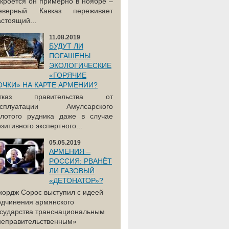
акроется он примерно в ноябре –
еверный Кавказ переживает
астоящий...
11.08.2019
БУДУТ ЛИ
ПОГАШЕНЫ
ЭКОЛОГИЧЕСКИЕ
«ГОРЯЧИЕ
ОЧКИ» НА КАРТЕ АРМЕНИИ?
тказ правительства от
ксплуатации Амулсарского
олотого рудника даже в случае
зитивного экспертного...
05.05.2019
АРМЕНИЯ –
РОССИЯ: РВАНЁТ
ЛИ ГАЗОВЫЙ
«ДЕТОНАТОР»?
жордж Сорос выступил с идеей
одчинения армянского
осударства транснациональным
неправительственным»