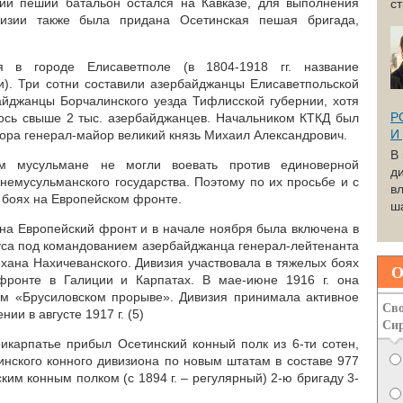
ий пеший батальон остался на Кавказе, для выполнения
с
визии также была придана Осетинская пешая бригада,
я в городе Елисаветполе (в 1804-1918 гг. название
и). Три сотни составили азербайджанцы Елисаветпольской
айджанцы Борчалинского уезда Тифлисской губернии, хотя
Р
алось свыше 2 тыс. азербайджанцев. Начальником КТКД был
И
ора генерал-майор великий князь Михаил Александрович.
В
м мусульмане не могли воевать против единоверной
д
немусульманского государства. Поэтому по их просьбе и с
вл
в боях на Европейском фронте.
ша
 на Европейский фронт и в начале ноября была включена в
пуса под командованием азербайджанца генерал-лейтенанта
-хана Нахичеванского. Дивизия участвовала в тяжелых боях
О
 фронте в Галиции и Карпатах. В мае-июне 1916 г. она
ом «Брусиловском прорыве». Дивизия принимала активное
Сво
ии в августе 1917 г. (5)
Си
рикарпатье прибыл Осетинский конный полк из 6-ти сотен,
инского конного дивизиона по новым штатам в составе 977
ским конным полком (с 1894 г. – регулярный) 2-ю бригаду 3-