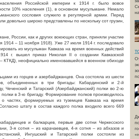
з
населения Российской империи к 1914 г. было вовсе
С
ности 10% населения (1), в основном мусульмане. Немало
н
ьманского сословия служило в регулярной армии. Перед
ли довольно широко представлены по нескольку сот грузин,
ане, России, как и других воюющих стран, приняли участие
 1914 – 11 ноября 1918). Уже 27 июля 1914 г. последовало
ровать из мусульман Кавказа на время военных действий
Т
1914 г. вышел приказ Николая II о создании Кавказской
О
е – КТКД), неофициально именовавшейся в военном обиходе
э
з
по
ьцами из горцев и азербайджанцев. Она состояла из шести
ов, объединенных в три бригады: Кабардинский и 2-й
ду, Чеченский и Татарский (Азербайджанский) полки во 2-ю
й полки в 3-ю бригаду. Формирование полков производилось
 о частях, формируемых из туземцев Кавказа на время
Согласно штату в состав каждого полка входило всего 669
Д
кабардинцев и балкарцев, первые две сотни Черкесского
п
ни, 3-я сотня – из карачаевцев, 4-я сотня – из абхазов и
г
гестанский, Ингушский и Татарский полки состояли из
«