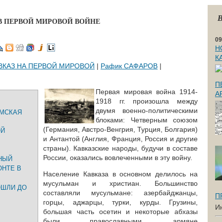
В
В ПЕРВОЙ МИРОВОЙ ВОЙНЕ
09
Н
К
ВКАЗ НА ПЕРВОЙ МИРОВОЙ
|
Рафик САФАРОВ
|
П
Первая мировая война 1914-
А
1918 гг. произошла между
двумя военно-политическими
МСКАЯ
блоками: Четверным союзом
(Германия, Австро-Венгрия, Турция, Болгария)
ОЙ
и Антантой (Англия, Франция, Россия и другие
страны). Кавказские народы, будучи в составе
России, оказались вовлеченными в эту войну.
НЫЙ
ОНТЕ В
Население Кавказа в основном делилось на
мусульман и христиан. Большинство
ОШЛИ ДО
составляли мусульмане: азербайджанцы,
П
горцы, аджарцы, турки, курды. Грузины,
И
большая часть осетин и некоторые абхазы
были православными, армяне