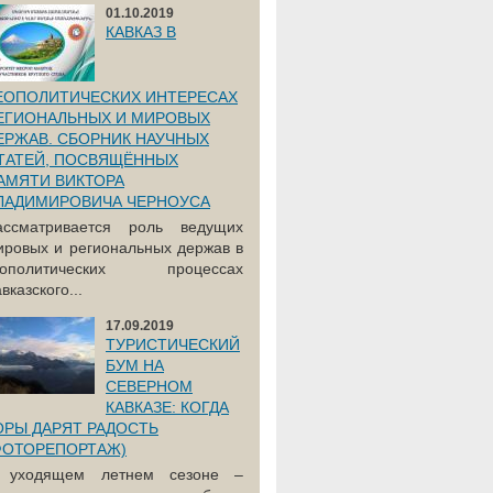
01.10.2019
КАВКАЗ В
ЕОПОЛИТИЧЕСКИХ ИНТЕРЕСАХ
ЕГИОНАЛЬНЫХ И МИРОВЫХ
ЕРЖАВ. СБОРНИК НАУЧНЫХ
ТАТЕЙ, ПОСВЯЩЁННЫХ
АМЯТИ ВИКТОРА
ЛАДИМИРОВИЧА ЧЕРНОУСА
ассматривается роль ведущих
ировых и региональных держав в
еополитических процессах
вказского...
17.09.2019
ТУРИСТИЧЕСКИЙ
БУМ НА
СЕВЕРНОМ
КАВКАЗЕ: КОГДА
ОРЫ ДАРЯТ РАДОСТЬ
ФОТОРЕПОРТАЖ)
 уходящем летнем сезоне –