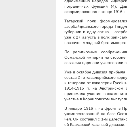
одноименных народов. Аджарск
пограничных функций (4). Ди
сформированная в конце 1916 г.
Татарский полк формировалс
азербайджанского города Гяндж
губернии и одну сотню – азерб
уже к 27 августа в полк запис
назначен младший брат императ
По религиозным соображения
Османской империи на стороне 
согласия царя они участвовали 
Уже в октябре дивизия прибыла
состав 2-го кавалерийского кор
и генерала от кавалерии Гусейн
1914-1915 гг. на Австрийском
принимала участие в знаменит
участие в Корниловском выступлен
В январе 1916 г. на фронт в П
укомплектованный на базе Осет
чел. Он составил с 1-м Дагестан
ей Кавказской казачьей дивизии.