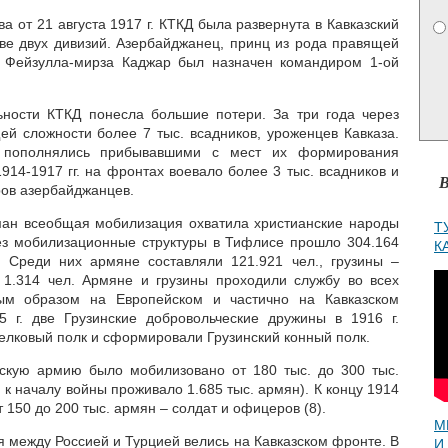
а от 21 августа 1917 г. КТКД была развернута в Кавказский
аве двух дивизий. Азербайджанец, принц из рода правящей
 Фейзулла-мирза Каджар был назначен командиром 1-ой
ьности КТКД понесла большие потери. За три года через
ей сложности более 7 тыс. всадников, уроженцев Кавказа.
з пополнялись прибывавшими с мест их формирования
914-1917 гг. на фронтах воевало более 3 тыс. всадников и
В
ров азербайджанцев.
ьман всеобщая мобилизация охватила христианские народы
Т
ерез мобилизационные структуры в Тифлисе прошло 304.164
К
. Среди них армяне составляли 121.921 чел., грузины –
 1.314 чел. Армяне и грузины проходили службу во всех
ным образом на Европейском и частично на Кавказском
5 г. две Грузинские добровольческие дружины в 1916 г.
релковый полк и сформировали Грузинский конный полк.
скую армию было мобилизовано от 180 тыс. до 300 тыс.
 к началу войны проживало 1.685 тыс. армян). К концу 1914
т 150 до 200 тыс. армян – солдат и офицеров (8).
М
я между Россией и Турцией велись на Кавказском фронте. В
И