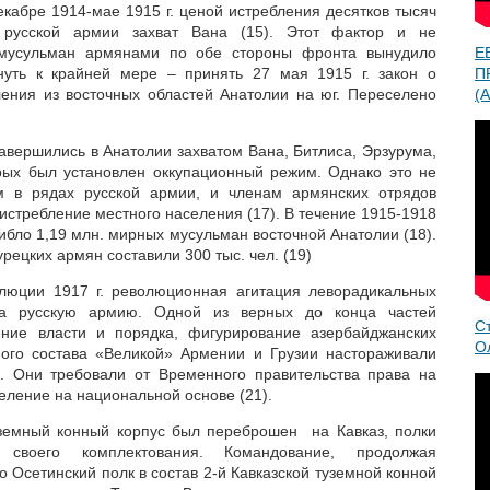
екабре 1914-мае 1915 г. ценой истребления десятков тысяч
 русской армии захват Вана (15). Этот фактор и не
мусульман армянами по обе стороны фронта вынудило
Е
гнуть к крайней мере – принять 27 мая 1915 г. закон о
П
ения из восточных областей Анатолии на юг. Переселено
(A
завершились в Анатолии захватом Вана, Битлиса, Эрзурума,
рых был установлен оккупационный режим. Однако это не
 в рядах русской армии, и членам армянских отрядов
стребление местного населения (17). В течение 1915-1918
огибло 1,19 млн. мирных мусульман восточной Анатолии (18).
рецких армян составили 300 тыс. чел. (19)
олюции 1917 г. революционная агитация леворадикальных
ла русскую армию. Одной из верных до конца частей
С
ение власти и порядка, фигурирование азербайджанских
О
ного состава «Великой» Армении и Грузии настораживали
й. Они требовали от Временного правительства права на
ление на национальной основе (21).
туземный конный корпус был переброшен на Кавказ, полки
 своего комплектования. Командование, продолжая
 Осетинский полк в состав 2-й Кавказской туземной конной