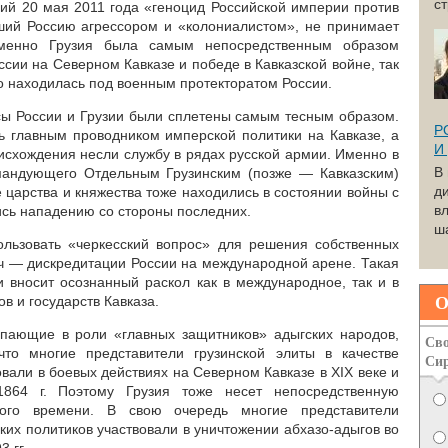
с
ший 20 мая 2011 года «геноцид Российской империи против
ший Россию агрессором и «колониалистом», не принимает
именно Грузия была самым непосредственным образом
сии на Северном Кавказе и победе в Кавказской войне, так
но находилась под военным протекторатом России.
есы России и Грузии были сплетены самым тесным образом.
Р
сь главным проводником имперской политики на Кавказе, а
И
исхождения несли службу в рядах русской армии. Именно в
В
мандующего Отдельным Грузинским (позже — Кавказским)
д
е царства и княжества тоже находились в состоянии войны с
вл
ись нападению со стороны последних.
ша
ользовать «черкесский вопрос» для решения собственных
ч — дискредитации России на международной арене. Такая
и вносит осознанный раскол как в международное, так и в
О
в и государств Кавказа.
упающие в роли «главных защитников» адыгских народов,
Сво
то многие представители грузинской элиты в качестве
Си
вали в боевых действиях на Северном Кавказе в XIX веке и
864 г. Поэтому Грузия тоже несет непосредственную
того времени. В свою очередь многие представители
ких политиков участвовали в уничтожении абхазо-адыгов во