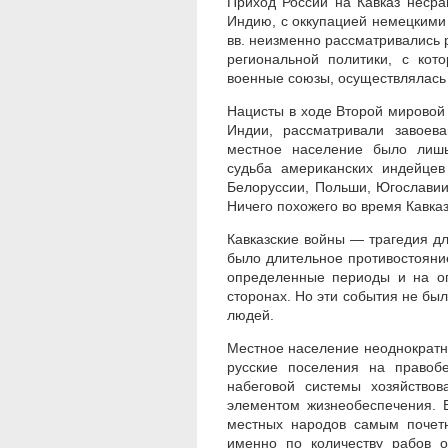
Приход России на Кавказ несра
Индию, с оккупацией немецкими
вв. неизменно рассматривались 
региональной политики, с ко
военные союзы, осуществлялась 
Нацисты в ходе Второй мировой 
Индии, рассматривали завоева
местное население было лишь
судьба американских индейцев
Белоруссии, Польши, Югославии
Ничего похожего во время Кавка
Кавказские войны — трагедия дл
было длительное противостояни
определенные периоды и на оп
сторонах. Но эти события не б
людей.
Местное население неоднократн
русские поселения на правоб
набеговой системы хозяйство
элементом жизнеобеспечения. Б
местных народов самым почетн
именно по количеству рабов о