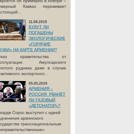
акроется он примерно в ноябре –
еверный Кавказ переживает
астоящий...
11.08.2019
БУДУТ ЛИ
ПОГАШЕНЫ
ЭКОЛОГИЧЕСКИЕ
«ГОРЯЧИЕ
ОЧКИ» НА КАРТЕ АРМЕНИИ?
тказ правительства от
ксплуатации Амулсарского
олотого рудника даже в случае
зитивного экспертного...
05.05.2019
АРМЕНИЯ –
РОССИЯ: РВАНЁТ
ЛИ ГАЗОВЫЙ
«ДЕТОНАТОР»?
жордж Сорос выступил с идеей
одчинения армянского
осударства транснациональным
неправительственным»