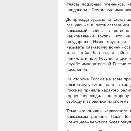
Участь подобных пленников, 
продавали в Османскую импери
До прихода русских на Кавказ 
все ученые и путешественники
Кавказской войны в регионе
национальные группы, что не
государство. Из-за отсутствия
называть Кавказскую войну «осв
кавказской». Кавказская война
приняла и для России, и для н
службе императорской России с
населения.
На стороне России на всем про
адыгов-мусульман, даже в кон
Россией приняла характер рели
горцев переходило на сторону 
свободу и вырваться из системы
Тема «геноцида» черкесского
Кавказском регионе. Пока Чё
«геноцида» черкесов будет регу