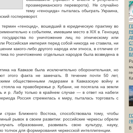
проамериканского переворота). Не случайно
тему «геноцида» пыталась обыграть Украина,
ский госпереворот.
 термин «геноцид», вошедший в юридическую практику во
Г
применительно к событиям, имевшим место в XIX в. Геноцид
Р
 государства по уничтожение лиц по этническому или
Д
ли Российская империя перед собой никогда не ставила, ни
С
шении какого-либо другого народа или этноса, в отличие от
П
итика по уничтожению отдельных народов была возведена в
В
Р
м
литика на Кавказе была исключительно оборонительная, но
г
ют этого факта не замечать. В течение почти 50 лет,
Ка
скими общественными лидерами в Кавказскую войну и
 стояла на правобережье р. Кубани, не посягала на земли
ь и р. Лабу только в крайнем случае — в ответ на набеги
 периода Россия стремилась к миру, пыталась торговать с
и стран Ближнего Востока, способствовала тому, чтобы
Г
омный рывок в своем развитии: российские черкесы обрели
(
лучать образование, развивать свою культуру, науку,
В
ало толчок для формирования черкесской интеллигенции.