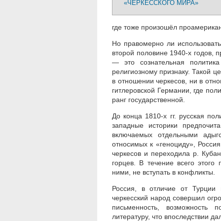
«ЧЕРКЕССКОГО МИРА»
где тоже произошёл проамерикан
Но правомерно ли использовать
второй половине 1940-х годов, 
— это сознательная политика
религиозному признаку. Такой це
в отношении черкесов, ни в отно
гитлеровской Германии, где пол
ранг государственной.
До конца 1810-х гг. русская по
западные историки предпочита
включаемых отдельными адыг
относимых к «геноциду», Россия
черкесов и переходила р. Кубан
горцев. В течение всего этого
ними, не вступать в конфликты.
Россия, в отличие от Турции 
черкесский народ совершил огр
письменность, возможность по
литературу, что впоследствии д