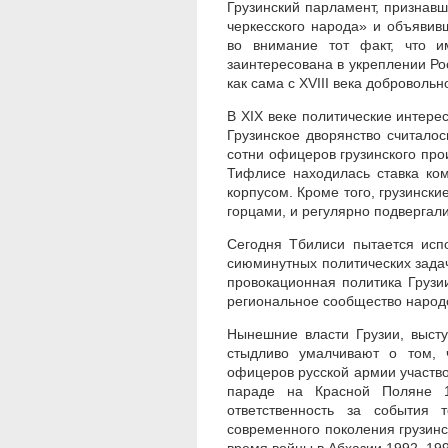
Грузинский парламент, признав
черкесского народа» и объявив
во внимание тот факт, что 
заинтересована в укреплении Рос
как сама с XVIII века доброволь
В XIX веке политические интер
Грузинское дворянство считало
сотни офицеров грузинского про
Тифлисе находилась ставка ко
корпусом. Кроме того, грузински
горцами, и регулярно подвергал
Сегодня Тбилиси пытается исп
сиюминутных политических зада
провокационная политика Грузи
региональное сообщество народо
Нынешние власти Грузии, выст
стыдливо умалчивают о том, ч
офицеров русской армии участво
параде на Красной Поляне 1
ответственность за события 
современного поколения грузинс