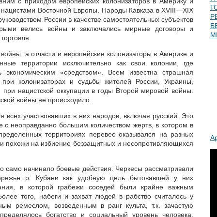
вним с приходом европейских колонизаторов в Америку и
Г
 нацистами Восточной Европы. Народы Кавказа в XVIII—XIX
Р
руководством России в качестве самостоятельных субъектов
Б
торыми велись войны и заключались мирные договоры и
М
торговля.
войны, а отчасти и европейские колонизаторы в Америке и
нные территории исключительно как свои колонии, где
 экономическим «средством». Всем известна страшная
 при колонизаторах и судьбы жителей России, Украины,
 при нацистской оккупации в годы Второй мировой войны.
зской войны не происходило.
я всех участвовавших в них народов, включая русский. Это
е с неоправданно большим количеством жертв, в котором в
ределенных территориях перевес оказывался на разных
А
ыли похожи на избиение беззащитных и несопротивляющихся
о само начинало боевые действия. Черкесы рассматривали
ережье р. Кубани как удобную цель бытовавшей у них
вания, в которой грабежи соседей были крайне важным
олее того, набеги и захват людей в рабство считалось у
ым ремеслом, возведенным в ранг культа, т.к. зачастую
пределялось богатство и социальный уровень человека.