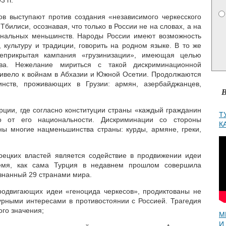
 гг.
ов выступают против создания «независимого черкесского
Тбилиси, осознавая, что только в России не на словах, а на
нальных меньшинств. Народы России имеют возможность
 культуру и традиции, говорить на родном языке. В то же
еприкрытая кампания «грузинизации», имеющая целью
тва. Нежелание мириться с такой дискриминационной
привело к войнам в Абхазии и Южной Осетии. Продолжаются
инств, проживающих в Грузии: армян, азербайджанцев,
В
рции, где согласно конституции страны «каждый гражданин
Т
о от его национальности. Дискриминации со стороны
К
ы многие нацменьшинства страны: курды, армяне, греки,
ецких властей является содействие в продвижении идеи
ремя, как сама Турция в недавнем прошлом совершила
знанный 29 странами мира.
родвигающих идеи «геноцида черкесов», продиктованы не
турными интересами в противостоянии с Россией. Трагедия
ого значения;
М
И