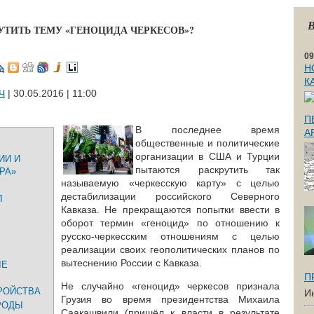
В
УТИТЬ ТЕМУ «ГЕНОЦИДА ЧЕРКЕСОВ»?
09
Н
К
Ч
| 30.05.2016 | 11:00
П
В последнее время
А
общественные и политические
организации в США и Турции
ИИ И
пытаются раскрутить так
РА»
называемую «черкесскую карту» с целью
дестабилизации российского Северного
П
Кавказа. Не прекращаются попытки ввести в
оборот термин «геноцид» по отношению к
русско-черкесским отношениям с целью
реализации своих геополитических планов по
вытеснению России с Кавказа.
ЫЕ
П
Не случайно «геноцид» черкесов признала
РОЙСТВА
И
Грузия во время президентства Михаила
РОДЫ
Саакашвили (пришёл к власти в результате