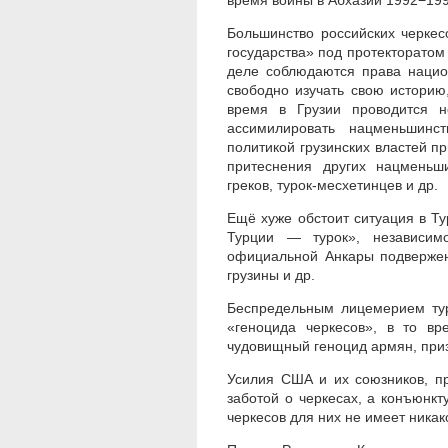
время войны в Абхазии 1992−1993
Большинство российских черкес
государства» под протекторатом 
деле соблюдаются права нацио
свободно изучать свою историю,
время в Грузии проводится н
ассимилировать нацменьшинс
политикой грузинских властей 
притеснения других нацменьш
греков, турок-месхетинцев и др.
Ещё хуже обстоит ситуация в Ту
Турции — турок», независим
официальной Анкары подвержен
грузины и др.
Беспредельным лицемерием тур
«геноцида черкесов», в то в
чудовищный геноцид армян, при
Усилия США и их союзников, п
заботой о черкесах, а конъюнк
черкесов для них не имеет никак