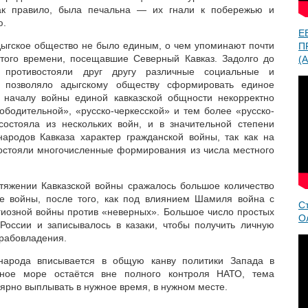
как правило, была печальна — их гнали к побережью и
ю.
Е
адыгское общество не было единым, о чем упоминают почти
П
 того времени, посещавшие Северный Кавказ. Задолго до
(A
 противостояли друг другу различные социальные и
 позволяло адыгскому обществу сформировать единое
 к началу войны единой кавказской общности некорректно
ободительной», «русско-черкесской» и тем более «русско-
 состояла из нескольких войн, и в значительной степени
ародов Кавказа характер гражданской войны, так как на
остояли многочисленные формирования из числа местного
тяжении Кавказской войны сражалось большое количество
це войны, после того, как под влиянием Шамиля война с
С
гиозной войны против «неверных». Большое число простых
О
России и записывалось в казаки, чтобы получить личную
 рабовладения.
 народа вписывается в общую канву политики Запада в
рное море остаётся вне полного контроля НАТО, тема
лярно выплывать в нужное время, в нужном месте.