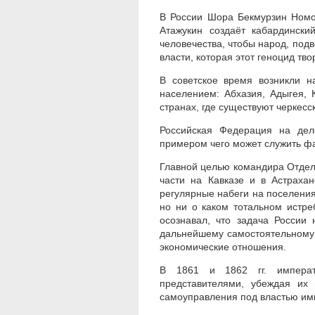
В России Шора Бекмурзин Номов
Атажукин создаёт кабардинск
человечества, чтобы народ, подв
власти, которая этот геноцид твор
В советское время возникли н
населением: Абхазия, Адыгея, 
странах, где существуют черкесс
Российская Федерация на деле
примером чего может служить фак
Главной целью командира Отдел
части на Кавказе и в Астраха
регулярные набеги на поселения
но ни о каком тотальном истре
осознавал, что задача России 
дальнейшему самостоятельному 
экономические отношения.
В 1861 и 1862 гг. императ
представителями, убеждая их 
самоуправления под властью им