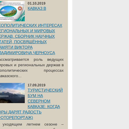
01.10.2019
КАВКАЗ В
ЕОПОЛИТИЧЕСКИХ ИНТЕРЕСАХ
ЕГИОНАЛЬНЫХ И МИРОВЫХ
ЕРЖАВ. СБОРНИК НАУЧНЫХ
ТАТЕЙ, ПОСВЯЩЁННЫХ
АМЯТИ ВИКТОРА
ЛАДИМИРОВИЧА ЧЕРНОУСА
ассматривается роль ведущих
ировых и региональных держав в
еополитических процессах
вказского...
17.09.2019
ТУРИСТИЧЕСКИЙ
БУМ НА
СЕВЕРНОМ
КАВКАЗЕ: КОГДА
ОРЫ ДАРЯТ РАДОСТЬ
ФОТОРЕПОРТАЖ)
 уходящем летнем сезоне –