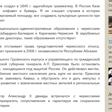
з
С
 создал в 1840 г. адыгейскую грамматику. В России Кази
н
ий алфавит и букварь. Я не слышал случаев в истории
ергаемый геноциду, мог создавать культурные ценности при
ит.
ационально-административные образования с черкесским
Кабардино-Балкария и Карачаево-Черкесия. В зарубежных
кие диаспоры, такие образования отсутствуют.
Т
 отстаивает права представителей черкесского этноса,
О
т признания в 2008 г. независимости Республики Абхазия.
э
з
ьного Грузинского корпуса и управляющего по гражданской
по
нской губернии генерала А.П. Ермолова было остановить
, находящиеся под защитой России. Он действовал жестко,
блении местного населения речь идти не могла. Ермолов
не завоевать Кавказ, а обустроить его и дать импульс к
развитию с вовлечением местных жителей в региональные
Д
ор Александр II дважды встречался с черкесскими
п
прекратить сопротивление и гарантируя им сохранение
г
перии.
«