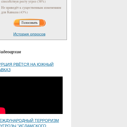
способствуя росту угроз (38%)
Не приведёт к существенным изменениям
для Кавказа (43%)
История опросов
идеоархив
УРЦИЯ РВЁТСЯ НА ЮЖНЫЙ
АВКАЗ
ЕЖДУНАРОДНЫЙ ТЕРРОРИЗМ
 УГРОЗЫ "ИСЛАМСКОГО